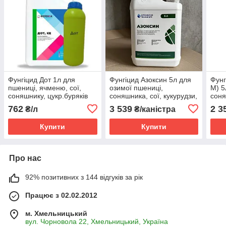
Фунгіцид Дот 1л для
Фунгіцид Азоксин 5л для
Фунг
пшениці, ячменю, сої,
озимої пшениці,
М) 5
соняшнику, цукр.буряків
соняшника, сої, кукурудзи,
соня
від іржі, борошнистої роси,
ріпаку, ячменю, цукрових
буря
762
3 539
2 3
₴/л
₴/каністра
септоріозу, плямистостей
буряків, гороху
яблу
листя
Купити
Купити
Про нас
92% позитивних з 144 відгуків за рік
Працює з 02.02.2012
м. Хмельницький
вул. Чорновола 22, Хмельницький, Україна