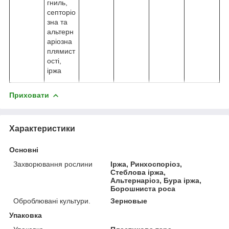
гниль,
септоріо
зна та
альтерн
аріозна
плямист
ості,
іржа
Приховати
Характеристики
Основні
Захворювання рослини
Іржа, Ринхоспоріоз,
Стеблова іржа,
Альтернаріоз, Бура іржа,
Борошниста роса
Оброблювані культури.
Зерновые
Упаковка