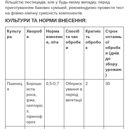
більшістю пестицидів, але у будь-якому випадку, перед
приготуванням бакових сумішей, рекомендуємо провести тест
на фізико-хімічну сумісність компонентів.
КУЛЬТУРИ ТА НОРМИ ВНЕСЕННЯ:
Культу
Хвороб
Норма
Спосіб
Кратніс
Строк
ра
а
внесенн
та час
ть
останнь
я, л/га
обробк
обробо
ої
и
к
обробк
и (днів
до
збору
урожаю
)
Пшениц
Борошн
0,5-0,7
Обприск
2
30
я
иста
ування в
роса,
період
іржа,
вегетації
септоріо
з,
піреноф
ороз