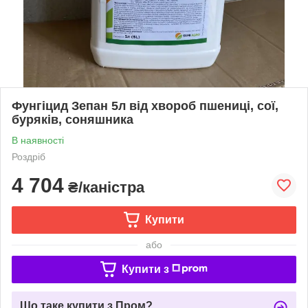
Фунгіцид Зепан 5л від хвороб пшениці, сої,
буряків, соняшника
В наявності
Роздріб
4 704
₴/каністра
Купити
або
Купити з
Що таке купити з Пром?