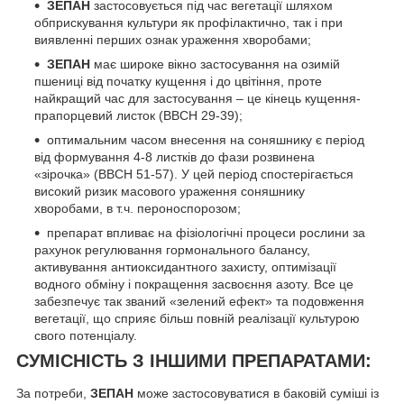
ЗЕПАН
застосовується під час вегетації шляхом
обприскування культури як профілактично, так і при
виявленні перших ознак ураження хворобами;
ЗЕПАН
має широке вікно застосування на озимій
пшениці від початку кущення і до цвітіння, проте
найкращий час для застосування – це кінець кущення-
прапорцевий листок (ВВСН 29-39);
оптимальним часом внесення на соняшнику є період
від формування 4-8 листків до фази розвинена
«зірочка» (ВВСН 51-57). У цей період спостерігається
високий ризик масового ураження соняшнику
хворобами, в т.ч. пероноспорозом;
препарат впливає на фізіологічні процеси рослини за
рахунок регулювання гормонального балансу,
активування антиоксидантного захисту, оптимізації
водного обміну і покращення засвоєння азоту. Все це
забезпечує так званий «зелений ефект» та подовження
вегетації, що сприяє більш повній реалізації культурою
свого потенціалу.
СУМІСНІСТЬ З ІНШИМИ ПРЕПАРАТАМИ:
За потреби,
ЗЕПАН
може застосовуватися в баковій суміші із