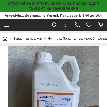
Отримайте миттєву знижку за промокодом
"50грн" на замовлення
Агрохімія... Доставка по Україні. Працюємо із 9.00 до 19.00г
Товари та послуги
Фунгіцид Зепан 5л від хвороб пшениці