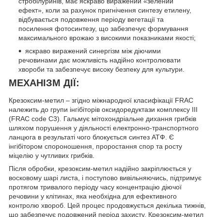
стробілуринів, має яскраво виражений «зелений
ефект», коли за рахунок пригнічення синтезу етилену,
відбувається подовження періоду вегетації та
посилення фотосинтезу, що забезпечує формування
максимального врожаю з високими показниками якості;
яскраво виражений синергізм між діючими
речовинами дає можливість надійно контролювати
хвороби та забезпечує високу безпеку для культури.
МЕХАНІЗМ ДІЇ:
Крезоксим-метил – згідно міжнародної класифікації FRAC
належить до групи інгібіторів оксидоредуктази комплексу ІІІ
(FRAC code C3). Гальмує мітохондріальне дихання грибків
шляхом порушення у діяльності електронно-транспортного
ланцюга в результаті чого блокується синтез АТФ. Є
інгібітором спороношення, проростання спор та росту
міцелію у чутливих грибків.
Після обробки, крезоксим-метил надійно закріплюється у
восковому шарі листа, і поступово вивільняючись, підтримує
протягом тривалого періоду часу концентрацію діючої
речовини у клітинах, яка необхідна для ефективного
контролю хвороб. Цей процес продовжується декілька тижнів,
що забезпечує подовжений період захисту. Крезоксим-метил