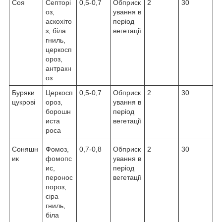
Соя
Септорі
0,5-0,7
Обприск
2
30
оз,
ування в
аскохіто
період
з, біла
вегетації
гниль,
церкосп
ороз,
антракн
оз
Буряки
Церкосп
0,5-0,7
Обприск
2
30
цукрові
ороз,
ування в
борошн
період
иста
вегетації
роса
Соняшн
Фомоз,
0,7-0,8
Обприск
2
30
ик
фомопс
ування в
ис,
період
перонос
вегетації
пороз,
сіра
гниль,
біла