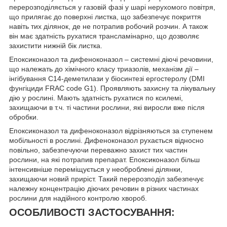
перерозподіляється у газовій фазі у шарі нерухомого повітря,
що прилягає до поверхні листка, що забезпечує покриття
навіть тих ділянок, де не потрапив робочий розчин. А також
він має здатність рухатися трансламінарно, що дозволяє
захистити нижній бік листка.
Епоксиконазол та дифеноконазол – системні діючі речовини,
що належать до хімічного класу триазолів, механізм дії –
інгібування С14-деметилази у біосинтезі ергостеролу (DMI
фунгіциди FRAC code G1). Проявляють захисну та лікувальну
дію у рослині. Мають здатність рухатися по ксилемі,
захищаючи в т.ч. ті частини рослини, які виросли вже після
обробки.
Епоксиконазол та дифеноконазол відрізняються за ступенем
мобільності в рослині. Дифеноконазол рухається відносно
повільно, забезпечуючи переважно захист тих частин
рослини, на які потрапив препарат. Епоксиконазол більш
інтенсивніше переміщується у необроблені ділянки,
захищаючи новий приріст. Такий перерозподіл забезпечує
належну концентрацію діючих речовин в різних частинах
рослини для надійного контролю хвороб.
ОСОБЛИВОСТІ ЗАСТОСУВАННЯ: