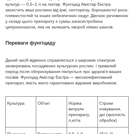
культур — 0,5–1 л на гектар. Фунгіцид Амістар Екстра
захистить ваші рослини від іржі, септоріозу, борошнистої роси,
плямистостей та інших небезпечних недуг. Діючою речовиною
у складі цього препарату є суміш азоксистробина
ципроконазола, яка не залишить хвороб ніяких шансів.
Переваги фунгіциду
Даний засіб відмінно справляється з широким спектром
захворювань посаджених культурних рослин, і тривалий
період після обприскування піклується про здоров'я ваших
посівів. Фунгіцид Амістар Екстра — високоефективний
препарат, якість якого гарантовано відомим виробником.
Культура
Об'єкт
Норма
Строки
витрати
очікування,
препарату,
дні (кратність
л,кг/га
обробок)
Пшениця
Борошниста
0,5–1,0
25(1-2)