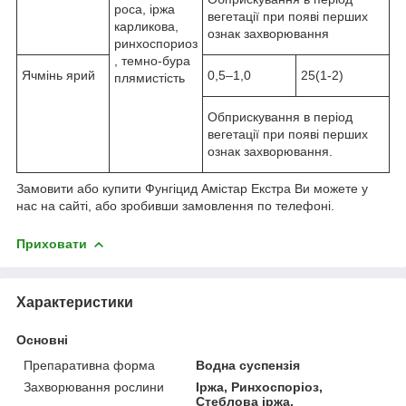
роса, іржа
вегетації при появі перших
карликова,
ознак захворювання
ринхоспориоз
, темно-бура
Ячмінь ярий
0,5–1,0
25(1-2)
плямистість
Обприскування в період
вегетації при появі перших
ознак захворювання.
Замовити або купити Фунгіцид Амістар Екстра Ви можете у
нас на сайті, або зробивши замовлення по телефоні.
Приховати
Характеристики
Основні
Препаративна форма
Водна суспензія
Захворювання рослини
Іржа, Ринхоспоріоз,
Стеблова іржа,