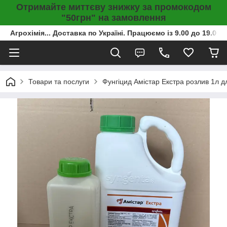
Отримайте миттєву знижку за промокодом
"50грн" на замовлення
Агрохімія... Доставка по Україні. Працюємо із 9.00 до 19.00г
Товари та послуги
Фунгіцид Амістар Екстра розлив 1л д