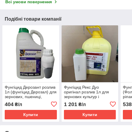
Всі умови повернення
Подібні товари компанії
Фунгіцид Дерозант розлив
Фунгіцид Рекс Дуо
Фунг
1л (фунгіцид Дерозал) для
оригінал розлив 1л для
(Фол
зернових, пшениці,
зернових культур і
ріпа
ячменю, жита, буряків,
цукрових буряків
та в
404
1 201
538
₴/л
₴/л
соняшнику
Купити
Купити