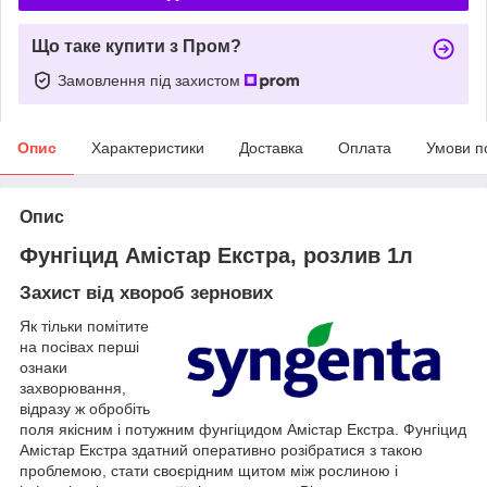
Що таке купити з Пром?
Замовлення під захистом
Опис
Характеристики
Доставка
Оплата
Умови п
Опис
Фунгіцид Амістар Екстра, розлив 1л
Захист від хвороб зернових
Як тільки помітите
на посівах перші
ознаки
захворювання,
відразу ж обробіть
поля якісним і потужним фунгіцидом Амістар Екстра. Фунгіцид
Амістар Екстра здатний оперативно розібратися з такою
проблемою, стати своєрідним щитом між рослиною і