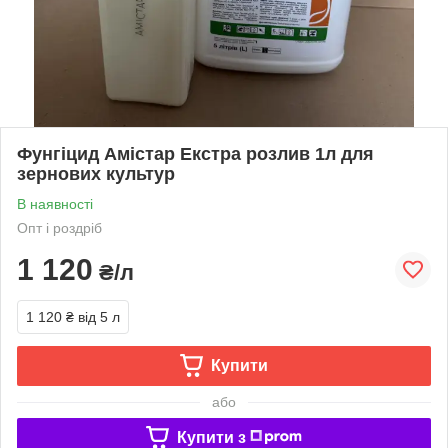
Фунгіцид Амістар Екстра розлив 1л для
зернових культур
В наявності
Опт і роздріб
1 120
₴/л
1 120 ₴
від 5 л
Купити
або
Купити з