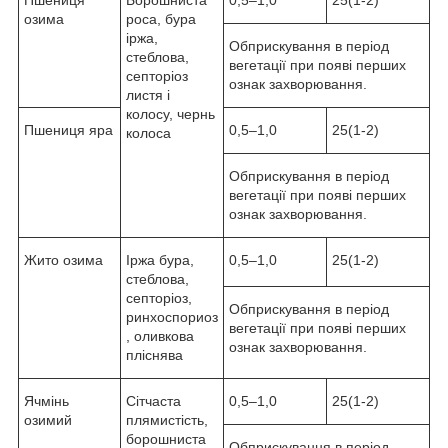
озима
роса, бура
іржа,
Обприскування в період
стеблова,
вегетації при появі перших
септоріоз
ознак захворювання.
листя і
колосу, чернь
Пшениця яра
0,5–1,0
25(1-2)
колоса
Обприскування в період
вегетації при появі перших
ознак захворювання.
Жито озима
Іржа бура,
0,5–1,0
25(1-2)
стеблова,
септоріоз,
Обприскування в період
ринхоспориоз
вегетації при появі перших
, оливкова
ознак захворювання.
пліснява
Ячмінь
Сітчаста
0,5–1,0
25(1-2)
озимий
плямистість,
борошниста
Обприскування в період