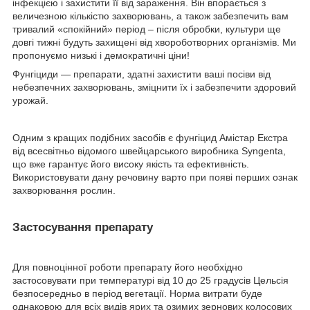
інфекцією і захистити її від зараження. Він впорається з
величезною кількістю захворювань, а також забезпечить вам
тривалий «спокійний» період – після обробки, культури ще
довгі тижні будуть захищені від хвороботворних організмів. Ми
пропонуємо низькі і демократичні ціни!
Фунгіциди — препарати, здатні захистити ваші посіви від
небезпечних захворювань, зміцнити їх і забезпечити здоровий
урожай.
Одним з кращих подібних засобів є фунгіцид Амістар Екстра
від всесвітньо відомого швейцарського виробника Syngenta,
що вже гарантує його високу якість та ефективність.
Використовувати дану речовину варто при появі перших ознак
захворювання рослин.
Застосування препарату
Для повноцінної роботи препарату його необхідно
застосовувати при температурі від 10 до 25 градусів Цельсія
безпосередньо в період вегетації. Норма витрати буде
однаковою для всіх видів ярих та озимих зернових колосових