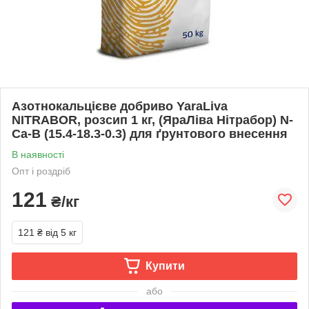
Азотнокальцієве добриво YaraLiva
NITRABOR, розсип 1 кг, (ЯраЛіва Нітрабор) N-
Ca-B (15.4-18.3-0.3) для ґрунтового внесення
В наявності
Опт і роздріб
121
₴/кг
121 ₴
від 5 кг
Купити
або