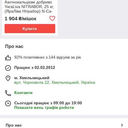
Азотнокальцієве добриво
YaraLiva NITRABOR, 25 кг,
(ЯраЛіва Нітрабор) N-Ca-
B (15.4-18.3-0.3) для
1 904
₴/мішок
ґрунтового внесення
Купити
Про нас
92% позитивних з 144 відгуків за рік
Працює з 02.02.2012
м. Хмельницький
вул. Чорновола 22, Хмельницький, Україна
Контакти
Сьогодні працює з 09:00 до 19:00
Показати весь графік роботи
Про нас