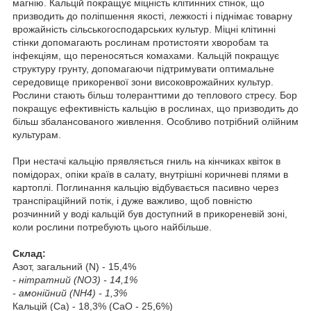
магнію. Кальцій покращує міцність клітинних стінок, що
призводить до поліпшення якості, лежкості і піднімає товарну
врожайність сільськогосподарських культур. Міцні клітинні
стінки допомагають рослинам протистояти хворобам та
інфекціям, що переносяться комахами. Кальцій покращує
структуру грунту, допомагаючи підтримувати оптимальне
середовище прикоренвої зони високоврожайних культур.
Рослини стають більш толеранттими до теплового стресу. Бор
покращує ефективність кальцію в рослинах, що призводить до
більш збалансованого живлення. Особливо потрібний олійним
культурам.
При нестачі кальцію прявляється гниль на кінчиках квіток в
помідорах, опіки країв в салату, внутрішні коричневі плями в
картоплі. Поглинання кальцію відбувається пасивно через
транспіраційний потік, і дуже важливо, щоб повністю
розчинний у воді кальцій був доступний в прикореневій зоні,
коли рослини потребують цього найбільше.
Склад:
Азот, загальний (N) - 15,4%
- нітратний (NO
3
) - 14,1%
- амонійний (NH
4
) - 1,3%
Кальцiй (Ca) - 18,3% (CaO - 25,6%)