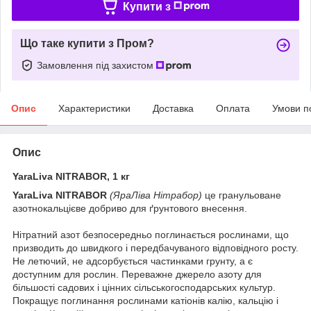
Купити з
Що таке купити з Пром?
Замовлення під захистом
Опис
Характеристики
Доставка
Оплата
Умови п
Опис
YaraLiva NITRABOR, 1 кг
YaraLiva NITRABOR
(ЯраЛіва Нітрабор)
це гранульоване
азотнокальцієве добриво для ґрунтового внесення.
Нітратний азот безпосередньо поглинається рослинами, що
призводить до швидкого і передбачуваного відповідного росту.
Не летючий, не адсорбується частинками грунту, а є
доступним для рослин. Переважне джерело азоту для
більшості садових і цінних сільськогосподарських культур.
Покращує поглинання рослинами катіонів калію, кальцію і