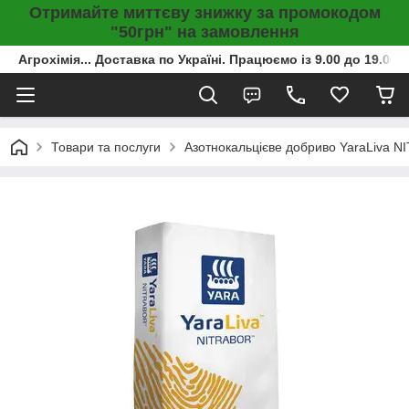
Отримайте миттєву знижку за промокодом
"50грн" на замовлення
Агрохімія... Доставка по Україні. Працюємо із 9.00 до 19.00г
Товари та послуги
Азотнокальцієве добриво YaraLiva NI