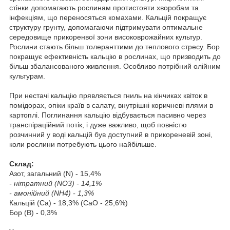
стінки допомагають рослинам протистояти хворобам та
інфекціям, що переносяться комахами. Кальцій покращує
структуру грунту, допомагаючи підтримувати оптимальне
середовище прикоренвої зони високоврожайних культур.
Рослини стають більш толеранттими до теплового стресу. Бор
покращує ефективність кальцію в рослинах, що призводить до
більш збалансованого живлення. Особливо потрібний олійним
культурам.
При нестачі кальцію прявляється гниль на кінчиках квіток в
помідорах, опіки країв в салату, внутрішні коричневі плями в
картоплі. Поглинання кальцію відбувається пасивно через
транспіраційний потік, і дуже важливо, щоб повністю
розчинний у воді кальцій був доступний в прикореневій зоні,
коли рослини потребують цього найбільше.
Склад:
Азот, загальний (N) - 15,4%
- нітратний (NO
3
) - 14,1%
- амонійний (NH
4
) - 1,3%
Кальцiй (Ca) - 18,3% (CaO - 25,6%)
Бор (B) - 0,3%