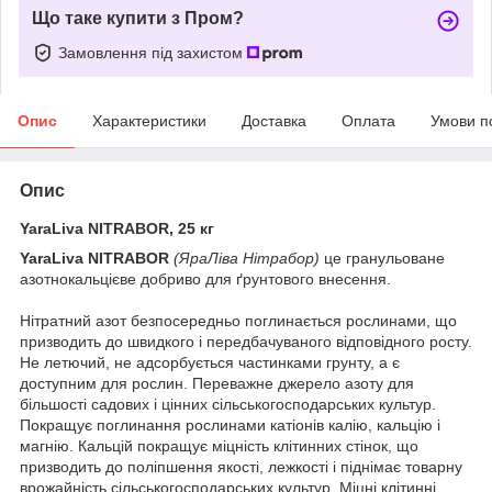
Що таке купити з Пром?
Замовлення під захистом
Опис
Характеристики
Доставка
Оплата
Умови п
Опис
YaraLiva NITRABOR, 25 кг
YaraLiva NITRABOR
(ЯраЛіва Нітрабор)
це гранульоване
азотнокальцієве добриво для ґрунтового внесення.
Нітратний азот безпосередньо поглинається рослинами, що
призводить до швидкого і передбачуваного відповідного росту.
Не летючий, не адсорбується частинками грунту, а є
доступним для рослин. Переважне джерело азоту для
більшості садових і цінних сільськогосподарських культур.
Покращує поглинання рослинами катіонів калію, кальцію і
магнію. Кальцій покращує міцність клітинних стінок, що
призводить до поліпшення якості, лежкості і піднімає товарну
врожайність сільськогосподарських культур. Міцні клітинні