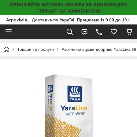
Отримайте миттєву знижку за промокодом
"50грн" на замовлення
Агрохімія... Доставка по Україні. Працюємо із 9.00 до 19.00г
Товари та послуги
Азотнокальцієве добриво YaraLiva NI