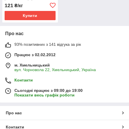
Нітрабор) N-Ca-B (15.4-
121
₴/кг
18.3-0.3) для ґрунтового
внесення
Купити
Про нас
93% позитивних з 141 відгука за рік
Працює з 02.02.2012
м. Хмельницький
вул. Чорновола 22, Хмельницький, Україна
Контакти
Сьогодні працює з 09:00 до 19:00
Показати весь графік роботи
Про нас
Контакти