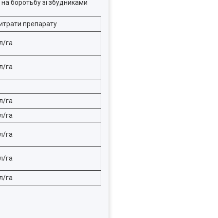
 на боротьбу зі збудниками
итрати препарату
 л/га
 л/га
 л/га
 л/га
 л/га
 л/га
 л/га