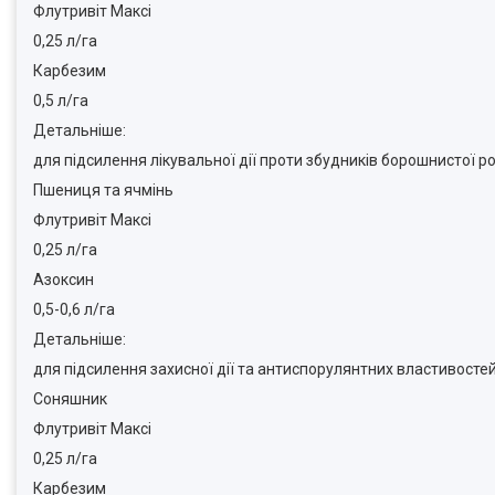
Флутривіт Максі
0,25 л/га
Карбезим
0,5 л/га
Детальніше:
для підсилення лікувальної дії проти збудників борошнистої ро
Пшениця та ячмінь
Флутривіт Максі
0,25 л/га
Азоксин
0,5-0,6 л/га
Детальніше:
для підсилення захисної дії та антиспорулянтних властивостей 
Соняшник
Флутривіт Максі
0,25 л/га
Карбезим