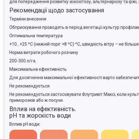
для попередження розвитку аскохітозу, альтернаріозу та іржі
Рекомендації щодо застосування
Терміни внесення
Обприскування проводять в період вегетації культур профілак
Оптимальна температура
+10...+25 ºC (нижній поріг +8 ºС) ºС, швидкість вітру – не більше
Норма витрати робочого розчину
200-300 л/га.
Максимальна ефективність
Для досягнення максимальної ефективності варто забезпечити 
Не рекомендується
Не рекомендується застосовувати Флутривіт Максі, коли культу
приморозків або ж посухи.
Вплив на ефективність.
pH та жорскість води
Вплив рH води: