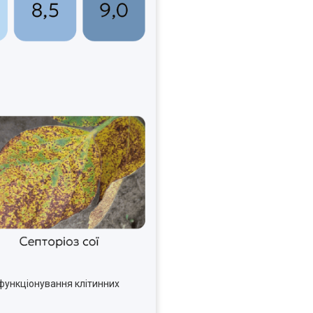
а функціонування клітинних