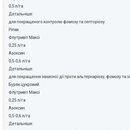
0,5 л/га
Детальніше:
для покращеного контролю фомозу та септоріозу.
Ріпак
Флутривіт Максі
0,25 л/га
Азоксин
0,5-0,6 л/га
Детальніше:
для покращення захисної дії проти альтернаріозу, фомозу та 
Буряк цукровий
Флутривіт Максі
0,25 л/га
Азоксин
0,5-0,6 л/га
Детальніше: