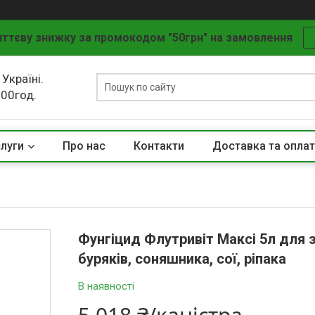
ттєву знижку за промокодом "50грн" на замовлення
 Україні.
.00год.
слуги
Про нас
Контакти
Доставка та опла
Фунгіцид Флутривіт Максі 5л для 
буряків, соняшника, сої, ріпака
В наявності