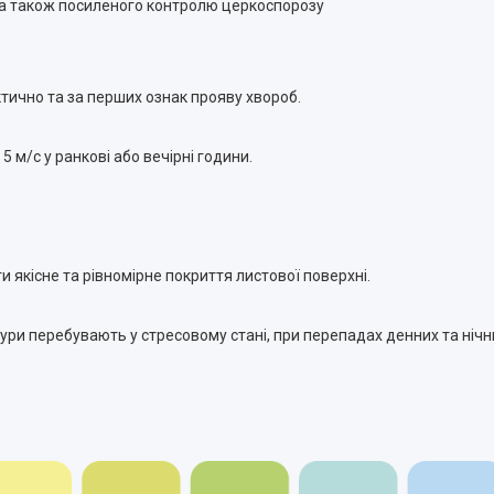
, а також посиленого контролю церкоспорозу
тично та за перших ознак прояву хвороб.
 5 м/с у ранкові або вечірні години.
якісне та рівномірне покриття листової поверхні.
ри перебувають у стресовому стані, при перепадах денних та нічни