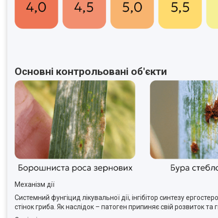
Основні контрольовані об'єкти
Механізм дії
Системний фунгіцид лікувальної дії, інгібітор синтезу ергосте
стінок гриба. Як наслідок – патоген припиняє свій розвиток та г