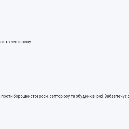
си та септоріозу
проти борошнистої роси, септоріозу та збудників іржі. Забезпечує ф