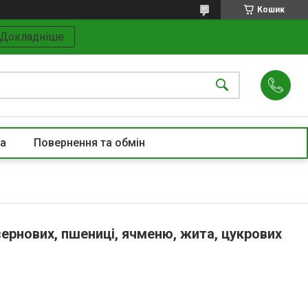
Кошик
Докладніше
та
Повернення та обмін
зернових, пшениці, ячменю, жита, цукрових