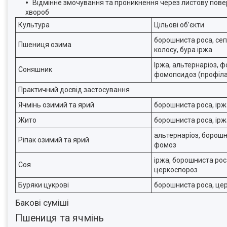
Відмінне змочування та проникнення через листову повер
хвороб
Культура
Цільові обʼєкти
борошниста роса, сеп
Пшениця озима
колосу, бура іржа
Іржа, альтернаріоз, ф
Соняшник
фомопсидоз (профіла
Практичний досвід застосування
Ячмінь озимий та ярий
борошниста роса, ірж
Жито
борошниста роса, ірж
альтернаріоз, борошн
Ріпак озимий та ярий
фомоз
іржа, борошниста роса
Соя
церкоспороз
Буряки цукрові
борошниста роса, це
Бакові суміші
Пшениця та ячмінь