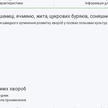
арактеристики
Інформація д
ениці, ячменю, жита, цукрових буряків, соняшник
швидкого зупинення розвитку хвороб у посівах польових культур
нних хвороб
удник
сля проникнення