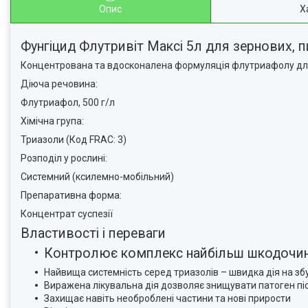
Опис
Х
Фунгіцид Флутривіт Максі 5л для зернових, пш
Концентрована та вдосконалена формуляція флутриафолу для 
Діюча речовина:
Флутриафол, 500 г/л
Хімічна група:
Триазоли (Код FRAC: 3)
Розподіл у рослині:
Системний (ксилемно-мобільний)
Препаративна форма:
Концентрат суспезії
Властивості і переваги
Контролює комплекс найбільш шкодочи
Найвища системність серед триазолів – швидка дія на зб
Виражена лікувальна дія дозволяє знищувати патоген пі
Захищає навіть необроблені частини та нові прирости