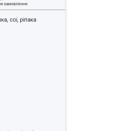
ля замовлення
а, сої, ріпака