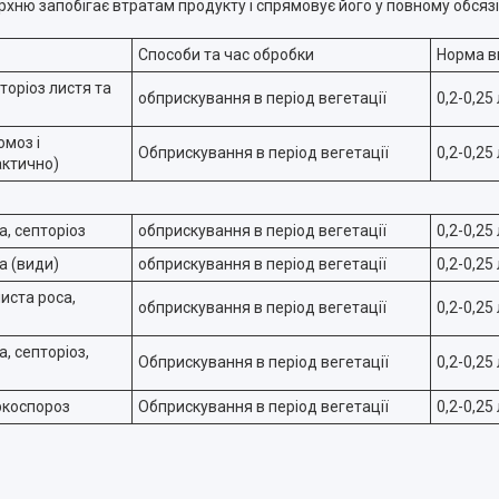
хню запобігає втратам продукту і спрямовує його у повному обсязі
Способи та час обробки
Норма в
торіоз листя та
обприскування в період вегетації
0,2-0,25
омоз і
Обприскування в період вегетації
0,2-0,25
ктично)
а, септоріоз
обприскування в період вегетації
0,2-0,25
а (види)
обприскування в період вегетації
0,2-0,25
иста роса,
обприскування в період вегетації
0,2-0,25
, септоріоз,
Обприскування в період вегетації
0,2-0,25
ркоспороз
Обприскування в період вегетації
0,2-0,25