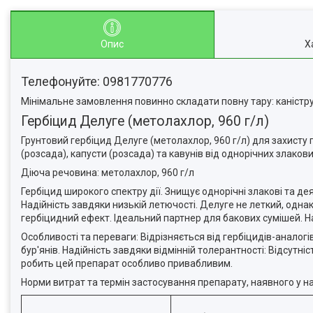
Опис
Х
Телефонуйте: 0981770776
Мінімальне замовлення повинно складати повну тару: каністру,
Гербіцид Делуге (метолахлор, 960 г/л)
Грунтовий гербіцид Делуге (метолахлор, 960 г/л) для захисту пос
(розсада), капусти (розсада) та кавунів від однорічних злаков
Діюча речовина: метолахлор, 960 г/л
Гербіцид широкого спектру дії. Знищує однорічні злакові та де
Надійність завдяки низькій летючості. Делуге не леткий, однак 
гербіцидний ефект. Ідеальний партнер для бакових сумішей. 
Особливості та переваги: Відрізняється від гербіцидів-аналог
бур'янів. Надійність завдяки відмінній толерантності: Відсутн
робить цей препарат особливо привабливим.
Норми витрат та термін застосування препарату, наявного у нас