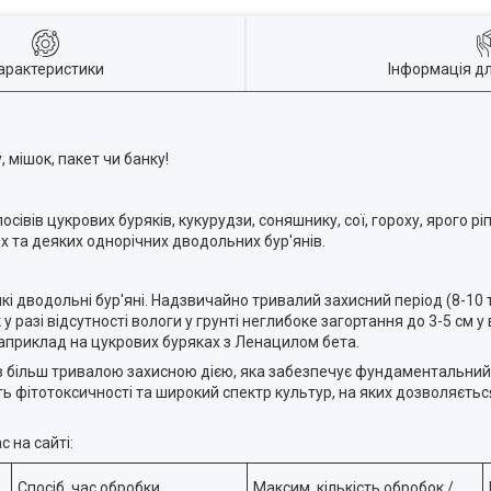
арактеристики
Інформація д
 мішок, пакет чи банку!
івів цукрових буряків, кукурудзи, соняшнику, сої, гороху, ярого ріп
их та деяких однорічних дводольних бур'янів.
які дводольні бур'яні. Надзвичайно тривалий захисний період (8-10 
у разі відсутності вологи у грунті неглибоке загортання до 3-5 см 
Наприклад на цукрових буряках з Ленацилом бета.
ів більш тривалою захисною дією, яка забезпечує фундаментальний з
ість фітотоксичності та широкий спектр культур, на яких дозволяєт
 на сайті:
Спосіб, час обробки,
Максим. кількість обробок /