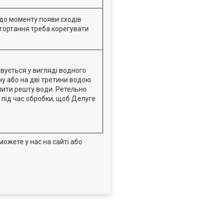
 до моменту появи сходів
загортання треба корегувати
вується у вигляді водного
у або на дві третини водою.
олити решту води. Ретельно
під час обробки, щоб Делуге
можете у нас на сайті або