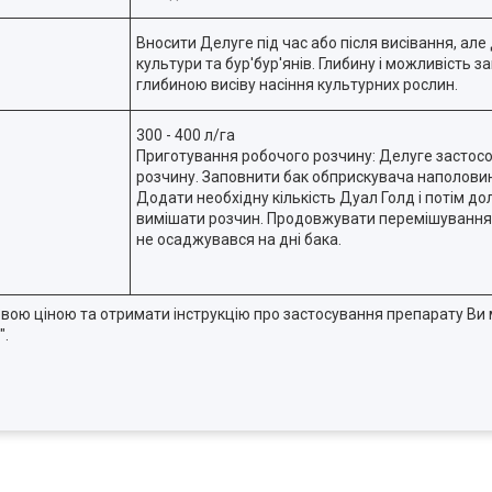
Вносити Делуге під час або після висівання, але
культури та бур'бур'янів. Глибину і можливість 
глибиною висіву насіння культурних рослин.
300 - 400 л/га
Приготування робочого розчину: Делуге застосо
розчину. Заповнити бак обприскувача наполовин
Додати необхідну кількість Дуал Голд і потім д
вимішати розчин. Продовжувати перемішування 
не осаджувався на дні бака.
товою ціною та отримати інструкцію про застосування препарату Ви 
".