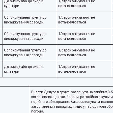
До висіву або до сходів
1/строк очікування не
культури
встановлюється
Обприскування грунту до
1/строк очікування не
висаджування розсади
встановлюється
Обприскування грунту до
1/строк очікування не
висаджування розсади
встановлюється
Обприскування грунту до
1/строк очікування не
висаджування розсади
встановлюється
До висіву або до сходів
1/строк очікування не
культури
встановлюється
Внести Делуге в грунт і загорнути на глибину 3-
загортаючого диска, борони, ротаційного культи
подібного обладнання. Використовувати техноло
загортанням у випадках, якщо у період після об
погода.