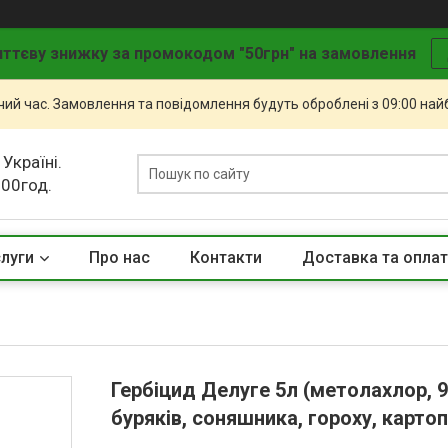
ттєву знижку за промокодом "50грн" на замовлення
чий час. Замовлення та повідомлення будуть оброблені з 09:00 най
 Україні.
.00год.
слуги
Про нас
Контакти
Доставка та опла
Гербіцид Делуге 5л (метолахлор, 96
буряків, соняшника, гороху, картоп