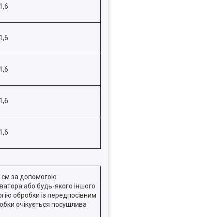
1,6
1,6
1,6
1,6
1,6
5 см за допомогою
ватора або будь-якого іншого
гію обробки із передпосівним
робки очікується посушлива