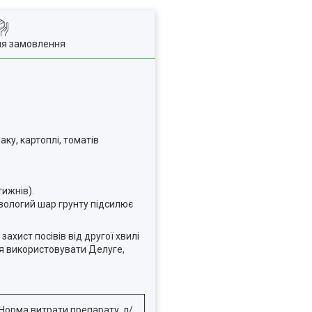
ля замовлення
аку, картоплі, томатів
тижнів).
у вологий шар грунту підсилює
ахист посівів від другої хвилі
ься використовувати Делуге,
Норма витрати препарату, л/