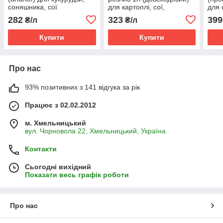
соняшника, сої
для картоплі, сої,
для 
соняшника (прометрин,
ріпак
282
323
399
₴/л
₴/л
500 г/л)
горо
Купити
Купити
Про нас
93% позитивних з 141 відгука за рік
Працює з 02.02.2012
м. Хмельницький
вул. Чорновола 22, Хмельницький, Україна
Контакти
Сьогодні вихідний
Показати весь графік роботи
Про нас