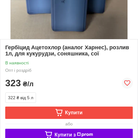
Гербіцид Ацетохлор (аналог Харнес), розлив
1л, для кукурудзи, соняшника, сої
В наявності
Опт і роздріб
323
₴/л
322 ₴
від 5 л
Купити
або
Купити з