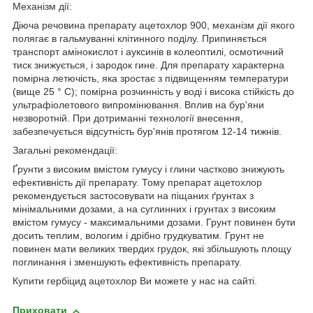
Механізм дії:
Діюча речовина препарату ацетохлор 900, механізм дії якого
полягає в гальмуванні клітинного поділу. Припиняється
транспорт амінокислот і ауксинів в колеоптилі, осмотичний
тиск знижується, і зародок гине. Для препарату характерна
помірна летючість, яка зростає з підвищенням температури
(вище 25 ° С); помірна розчинність у воді і висока стійкість до
ультрафіолетового випромінювання. Вплив на бур'яни
незворотній. При дотриманні технології внесення,
забезпечується відсутність бур'янів протягом 12-14 тижнів.
Загальні рекомендації:
Ґрунти з високим вмістом гумусу і глини частково знижують
ефективність дії препарату. Тому препарат ацетохлор
рекомендується застосовувати на піщаних ґрунтах з
мінімальними дозами, а на суглинних і грунтах з високим
вмістом гумусу - максимальними дозами. Грунт повинен бути
досить теплим, вологим і дрібно грудкуватим. Грунт не
повинен мати великих твердих грудок, які збільшують площу
поглинання і зменшують ефективність препарату.
Купити гербіцид ацетохлор Ви можете у нас на сайті.
Приховати