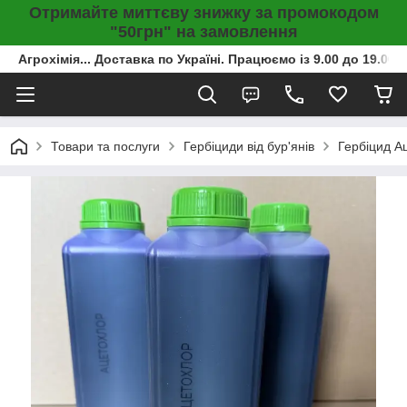
Отримайте миттєву знижку за промокодом
"50грн" на замовлення
Агрохімія... Доставка по Україні. Працюємо із 9.00 до 19.00г
Товари та послуги
Гербіциди від бур'янів
Гербіцид Ац