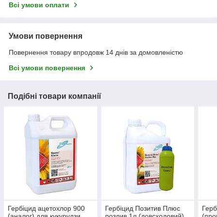
Всі умови оплати
Умови повернення
Повернення товару впродовж 14 днів за домовленістю
Всі умови повернення
Подібні товари компанії
Гербіцид ацетохлор 900
Гербіцид Позитив Плюс
Герб
(аналог) для кукурудзи,
розлив 1л (довсходовий)
(про