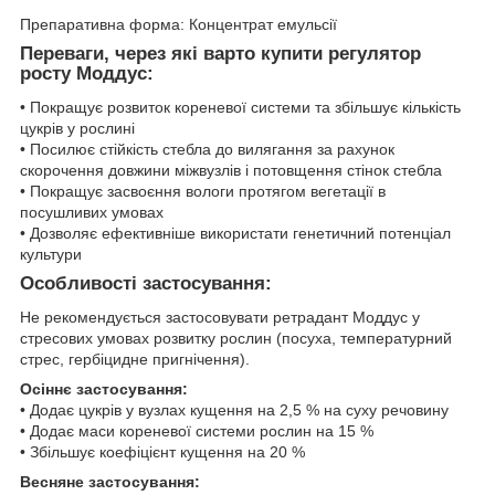
Препаративна форма: Концентрат емульсії
Переваги, через які варто купити регулятор
росту Моддус:
• Покращує розвиток кореневої системи та збільшує кількість
цукрів у рослині
• Посилює стійкість стебла до вилягання за рахунок
скорочення довжини міжвузлів і потовщення стінок стебла
• Покращує засвоєння вологи протягом вегетації в
посушливих умовах
• Дозволяє ефективніше використати генетичний потенціал
культури
Особливості застосування:
Не рекомендується застосовувати ретрадант Моддус у
стресових умовах розвитку рослин (посуха, температурний
стрес, гербіцидне пригнічення).
Осіннє застосування:
• Додає цукрів у вузлах кущення на 2,5 % на суху речовину
• Додає маси кореневої системи рослин на 15 %
• Збільшує коефіцієнт кущення на 20 %
Весняне застосування: