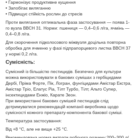
• Гармонізує продуктивне кущення
• Запобігає виляганню
• Підвищує стійкість рослин до стресів
Проти вилягання оптимальна фаза застосування — поява 1-
го вузла ВВСН 31. Норми: пшениця — 0,4–0,6 л/га, ячмінь —
0,4–0,8 л/га.
Для скорочення підколосового міжвузля доцільна повторна
обробка для ячменю у фазі підпрапорцевого листка ВВСН 37
у нормі 0,2 л/га.
Сумісність:
Сумісний із більшістю пестицидів. Безпечно для культури
можна використовувати в бакових сумішах з гербіцидами
Дербі, Пріма Форте, Пік, Логран, фунгіцидами Амістар Екстра,
Амістар Тріо, Елатус Ріа, Тілт Турбо, Тілт, Альто Супер,
інсектицидами Енжіо, Карате Зеон.
При використанні бакових сумішей пестицидів слід
дотримуватися рекомендацій компанії-виробника щодо
сумісності кожного препарату-компонента бакової суміші.
Температура застосування:
Від +8 °С, але не вище +25 °С.
Рекомендована норма витрати робочого розчину:200–300 л/