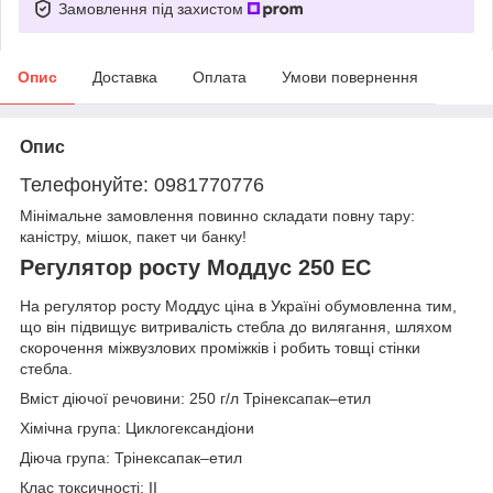
Замовлення під захистом
Опис
Доставка
Оплата
Умови повернення
Опис
Телефонуйте: 0981770776
Мінімальне замовлення повинно складати повну тару:
каністру, мішок, пакет чи банку!
Регулятор росту Моддус 250 EC
На регулятор росту Моддус ціна в Україні обумовленна тим,
що він підвищує витривалість стебла до вилягання, шляхом
скорочення міжвузлових проміжків і робить товщі стінки
стебла.
Вміст діючої речовини: 250 г/л Трінексапак–етил
Хімічна група: Циклогександіони
Діюча група: Трінексапак–етил
Клас токсичності: II