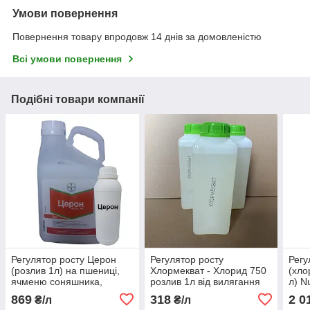
Умови повернення
Повернення товару впродовж 14 днів за домовленістю
Всі умови повернення
Подібні товари компанії
Регулятор росту Церон
Регулятор росту
Регу
(розлив 1л) на пшениці,
Хлормекват - Хлорид 750
(хло
ячменю соняшника,
розлив 1л від вилягання
л) N
томатів (дозрівання)
зернових колосових
рост
869
318
2 0
₴/л
₴/л
(пшениця, ячмінь)
горо