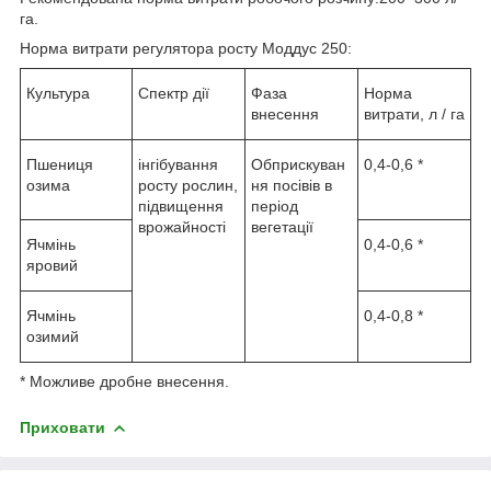
га.
Норма витрати регулятора росту Моддус 250:
Культура
Спектр дії
Фаза
Норма
внесення
витрати, л / га
Пшениця
інгібування
Обприскуван
0,4-0,6 *
озима
росту рослин,
ня посівів в
підвищення
період
врожайності
вегетації
Ячмінь
0,4-0,6 *
яровий
Ячмінь
0,4-0,8 *
озимий
* Можливе дробне внесення.
Приховати