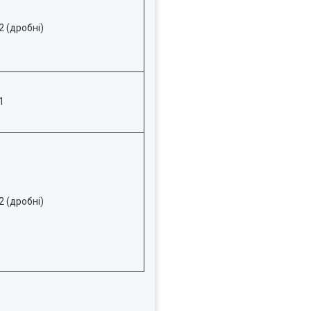
2 (дробні)
1
2 (дробні)