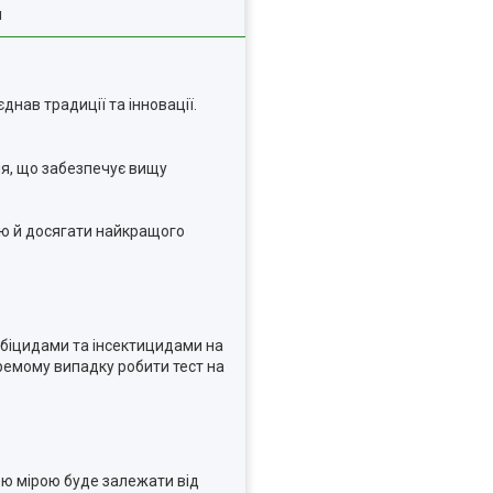
я
нав традиції та інновації.
ня, що забезпечує вищу
ію й досягати найкращого
біцидами та інсектицидами на
кремому випадку робити тест на
ою мірою буде залежати від