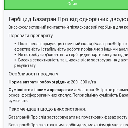
Опис
Гербіцид Базагран Про від однорічних дводол
Високоселективний контактний післясходовий гербіцид для конт
Переваги препарату
Поліпшена формуляція (хімічний склад) Базагран® Про с
ефективність і стабільність роботи порівняно з іншими ан
Не потребує ад’ювантів та гербіцидів-партнерів для під
Висока селективність та широке вікно застосування дают
результату
Особливості продукту
Норма витрати робочої рідини:
200–300 л/га
Сумісність з іншими препаратами:
Базагран® Про не рекомен
основі фосфорорганічних сполук. Попри хімічну сумісність Ба
сумісність
Рекомендації щодо використання:
Базагран® Про слід застосовувати на початкових фазах росту і 
Базагран® Про є контактним гербіцидом, механізм дії якого п