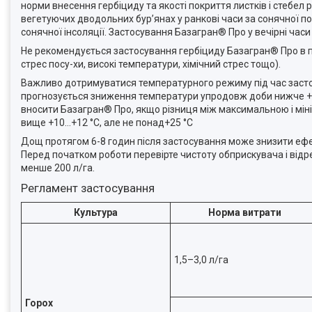
норми внесення гербіциду та якості покриття листків і стебе
вегетуючих дводольних бур’янах у ранкові часи за сонячної п
сонячної інсоляції. Застосування Базагран® Про у вечірні ча
Не рекомендується застосування гербіциду Базагран® Про в по
стрес посу-хи, високі температури, хімічний стрес тощо).
Важливо дотримуватися температурного режиму під час застос
прогнозується зниження температури упродовж доби нижче +5
вносити Базагран® Про, якщо різниця між максимальною і м
вище +10…+12 °С, але не понад+25 °С
Дощ протягом 6-8 годин після застосування може знизити еф
Перед початком роботи перевірте чистоту обприскувача і відре
менше 200 л/га.
Регламент застосування
Культура
Норма витрати
1,5–3,0 л/га
Горох