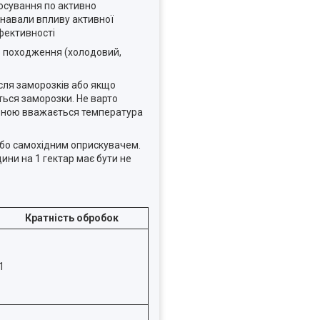
тосування по активно
знавали впливу активної
фективності
го походження (холодовий,
сля заморозків або якщо
ься заморозки. Не варто
льною вважається температура
або самохідним оприскувачем.
ини на 1 гектар має бути не
Кратність обробок
1