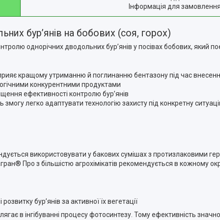
Інформація для замовленн
ьних бур’янів на бобових (соя, горох)
ролю однорічних дводольних бур’янів у посівах бобових, який поєд
прияє кращому утриманню й поглинанню бентазону під час внесен
алогічними конкурентними продуктами
вищення ефективності контролю бур’янів
ь змогу легко адаптувати технологію захисту під конкретну ситуац
дується використовувати у бакових сумішах з протизлаковими гер
загран® Про з більшістю агрохімікатів рекомендується в кожному о
розвитку бур’янів за активної їх вегетації
олягає в інгібуванні процесу фотосинтезу. Тому ефективність значн