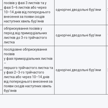
посівів у фазі 3 листків та у
фазі 5–6 листків або через
однорічні дводольні бур’яни
10–14 днів від попереднього
внесення за появи сходів
наступних хвиль бур’янів
обприскування посівів у
період від примордіальних
однорічні дводольні бур’яни
листків до 3-го трійчастого
листка
послідовне обприскування
посівів
у фазі примордіальних листків
–
першого трійчастого листка та
однорічні дводольні бур’яни
у фазі 2–3-го трійчастого
листка або через 10–14 днів
від попереднього внесення за
появи сходів наступних хвиль
бур’янів