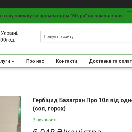
ттєву знижку за промокодом "50грн" на замовлення
 Україні.
.00год.
слуги
Про нас
Контакти
Доставка та опла
Гербіцид Базагран Про 10л від одн
(соя, горох)
В наявності