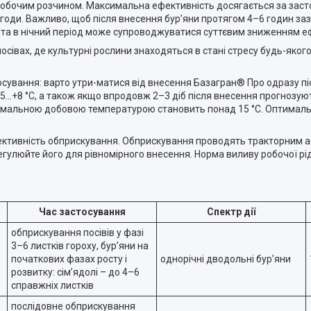
л робочим розчином. Максимальна ефективність досягається за зас
огоди. Важливо, щоб після внесення бур’яни протягом 4–6 годин за
си та в нічний період може супроводжуватися суттєвим зниженням е
сівах, де культурні рослини знаходяться в стані стресу будь-яко
ування: варто утри-матися від внесення Базагран® Про одразу пі
…+8 °С, а також якщо впродовж 2–3 діб після внесення прогнозуют
інімальною добовою температурою становить понад 15 °С. Оптима
ективність обприскування. Обприскування проводять тракторним 
гулюйте його для рівномірного внесення. Норма виливу робочої рід
Час застосування
Спектр дії
обприскування посівів у фазі
3–6 листків гороху, бур’яни на
початкових фазах росту і
однорічні дводольні бур’яни
розвитку: сім’ядолі – до 4–6
справжніх листків
послідовне обприскування