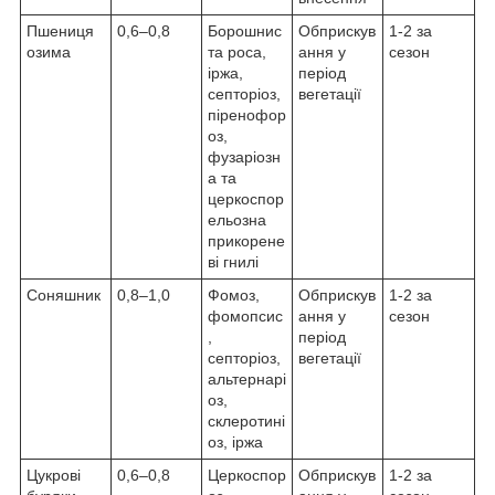
Пшениця
0,6–0,8
Борошнис
Обприскув
1-2 за
озима
та роса,
ання у
сезон
іржа,
період
септоріоз,
вегетації
піренофор
оз,
фузаріозн
а та
церкоспор
ельозна
прикорене
ві гнилі
Соняшник
0,8–1,0
Фомоз,
Обприскув
1-2 за
фомопсис
ання у
сезон
,
період
септоріоз,
вегетації
альтернарі
оз,
склеротині
оз, іржа
Цукрові
0,6–0,8
Церкоспор
Обприскув
1-2 за