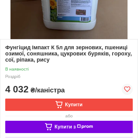
Фунгіцид Імпакт К 5л для зернових, пшениці
озимої, соняшника, цукрових буряків, гороху,
сої, ріпака, рису
В наявності
Роздріб
4 032
₴/каністра
Купити
або
Купити з