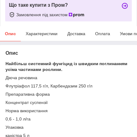
Що таке купити з Пром?
Замовлення під захистом
Опис
Характеристики
Доставка
Оплата
Умови п
Опис
Найбільш системний фунгіцид із швидким поглинанням
усіма частинами рослини.
Діюча речовина
Флутріафол 117,5 г/л, Карбендазим 250 г/л
Препаративна форма
Концентрат суспензії
Норма використання
0,6 - 1,0 л/га
Упаковка
каністра 5 л