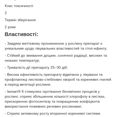
Клас токсичності
2
Термін зберігання
2 роки
Властивості:
- Завдяки миттєвому проникненню у рослину препарат є
унікальним щодо лікувальних властивостей та стоп-ефекту;
- Стійкий до змивання дощем, сонячної радіації, високих та
низьких температур;
- Тривалість дії препарату 25–30 діб;
- Висока ефективність препарату відмічена у лікуванні та
профілактиці листково-стеблових хвороб та кореневих гнилей
в період вегетації рослини;
- Імпакт® К стимулює протікання біохімічних процесів у
рослині, сприяє збільшенню кількості хлорофілу в листках,
прискоренню фотосинтезу та покращенню коефіцієнта
використання поживних речовин рослинами;
- Сприяє активному росту вторинної кореневої системи