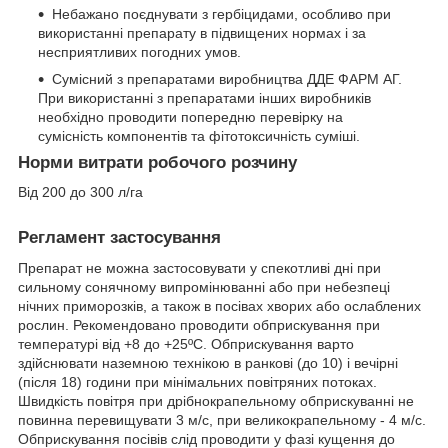
Небажано поєднувати з гербіцидами, особливо при
використанні препарату в підвищених нормах і за
несприятливих погодних умов.
Сумісний з препаратами виробництва ДДЕ ФАРМ АГ.
При використанні з препаратами інших виробників
необхідно проводити попередню перевірку на
сумісність компонентів та фітотоксичність суміші.
Норми витрати робочого розчину
Від 200 до 300 л/га
Регламент застосування
Препарат не можна застосовувати у спекотливі дні при
сильному сонячному випромінюванні або при небезпеці
нічних приморозків, а також в посівах хворих або ослаблених
рослин. Рекомендовано проводити обприскування при
температурі від +8 до +25ºС. Обприскування варто
здійснювати наземною технікою в ранкові (до 10) і вечірні
(після 18) години при мінімальних повітряних потоках.
Швидкість повітря при дрібнокрапельному обприскуванні не
повинна перевищувати 3 м/с, при великокрапельному - 4 м/с.
Обприскування посівів слід проводити у фазі кущення до