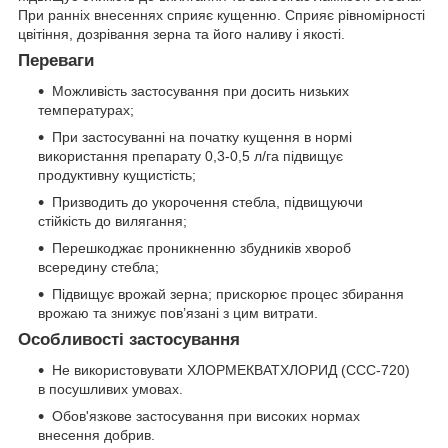
При ранніх внесеннях сприяє кущенню. Сприяє рівномірності
цвітіння, дозрівання зерна та його наливу і якості.
Переваги
Можливість застосування при досить низьких
температурах;
При застосуванні на початку кущення в нормі
використання препарату 0,3-0,5 л/га підвищує
продуктивну кущистість;
Призводить до укорочення стебла, підвищуючи
стійкість до вилягання;
Перешкоджає проникненню збудникiв хвороб
всередину стебла;
Підвищує врожай зерна; прискорює процес збирання
врожаю та знижує пов’язанi з цим витрати.
Особливості застосування
Не використовувати ХЛОРМЕКВАТХЛОРИД (ССС-720)
в посушливих умовах.
Обов'язкове застосування при високих нормах
внесення добрив.