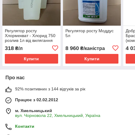
Регулятор росту
Регулятор росту Моддус
Добр
Хлормекват - Хлорид 750
5л
Брас
розлив 1л від вилягання
(ком
зернових колосових
318
8 960
4 0
₴/л
₴/каністра
(пшениця, ячмінь)
Купити
Купити
Про нас
92% позитивних з 144 відгуків за рік
Працює з 02.02.2012
м. Хмельницький
вул. Чорновола 22, Хмельницький, Україна
Контакти