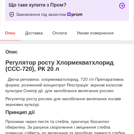
Що таке купити з Пром?
Замовлення під захистом
Опис
Доставка
Оплата
Умови повернення
Опис
Регулятор росту Хлормекватхлорид
(ССС-720), РК 20 л
Діюча речовина: хлормекватхлорид, 720 г/л Препаративна
форма: розчинний концентрат Реєстрація: зернові колосові
культури Спектр дії: для запобігання вилягання рослин
Регулятор росту рослин для запобігання вилягання посівів
зернових культур.
Принцип дії
Проникає через листя та стебла, пригнічує біосинтез
гібереліну. За рахунок скорочення і зміцнення стебла
підвищує стійкість до вилягання та запобігає ламкості стебла.