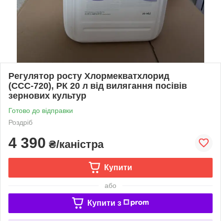
Регулятор росту Хлормекватхлорид
(ССС-720), РК 20 л від вилягання посівів
зернових культур
Готово до відправки
Роздріб
4 390
₴/каністра
Купити
або
Купити з