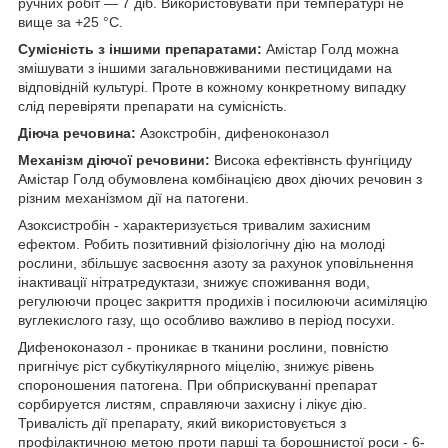
ручних робіт — 7 діб. Використовувати при температурі не
вище за +25 °С.
Сумісність з іншими препаратами:
Амістар Голд можна
змішувати з іншими загальновживаними пестицидами на
відповідній культурі. Проте в кожному конкретному випадку
слід перевіряти препарати на сумісність.
Діюча речовина:
Азокстробін, дифеноконазол
Механізм діючої речовини:
Висока ефектівнсть фунгіциду
Амістар Голд обумовлена ​​комбінацією двох діючих речовин з
різним механізмом дії на патогени.
Азоксистробін - характеризується тривалим захисним
ефектом. Робить позитивний фізіологічну дію на молоді
рослини, збільшує засвоєння азоту за рахунок уповільнення
інактивації нітратредуктази, знижує споживання води,
регулюючи процес закриття продихів і посилюючи асиміляцію
вуглекислого газу, що особливо важливо в період посухи.
Дифеноконазол - проникає в тканини рослини, повністю
пригнічує ріст субкутікулярного міцелію, знижує рівень
спороношения патогена. При обприскуванні препарат
сорбируется листям, справляючи захисну і лікує дію.
Тривалість дії препарату, який використовується з
профілактичною метою проти парші та борошнистої роси - 6-