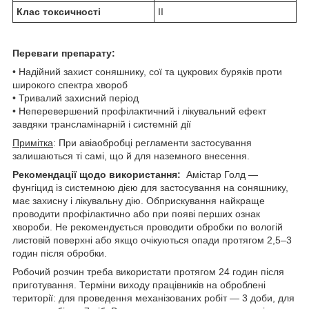
Клас токсичності
ІІ
Переваги препарату:
• Надійний захист соняшнику, сої та цукрових буряків проти
широкого спектра хвороб
• Тривалий захисний період
• Неперевершений профілактичний і лікувальний ефект
завдяки трансламінарній і системній дії
Примітка
: При авіаобробці регламенти застосування
залишаються ті самі, що й для наземного внесення.
Рекомендації щодо використання:
Амістар Голд —
фунгіцид із системною дією для застосування на соняшнику,
має захисну і лікувальну дію. Обприскування найкраще
проводити профілактично або при появі перших ознак
хвороби. Не рекомендується проводити обробки по вологій
листовій поверхні або якщо очікуються опади протягом 2,5–3
годин після обробки.
Робочий розчин треба використати протягом 24 годин після
приготування. Терміни виходу працівників на оброблені
території: для проведення механізованих робіт — 3 доби, для