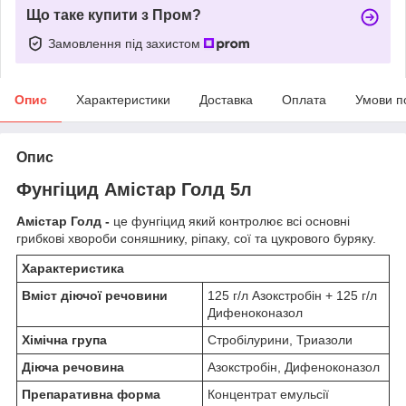
Що таке купити з Пром?
Замовлення під захистом
Опис
Характеристики
Доставка
Оплата
Умови п
Опис
Фунгіцид Амістар Голд 5л
Амістар Голд -
це фунгіцид який контролює всі основні
грибкові хвороби соняшнику, ріпаку, сої та цукрового буряку.
Характеристика
Вміст діючої речовини
125 г/л Азокстробін + 125 г/л
Дифеноконазол
Хімічна група
Стробілурини, Триазоли
Діюча речовина
Азокстробін, Дифеноконазол
Препаративна форма
Концентрат емульсії