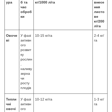
ура
б та
кг/1000 л/га
внесе
час
ння
оброб
листо
ки
ве
кг/200
л/га
Овоче
У фазі
10-15 кг/га
2-4 кг/
ві
активн
га
ого
розвит
ку
рослин
,
наливу
зерна
чи
росту
плодів
Тепли
У фазі
10-12 кг/га
1-3 кг/
чні
активн
га
овочі
ого