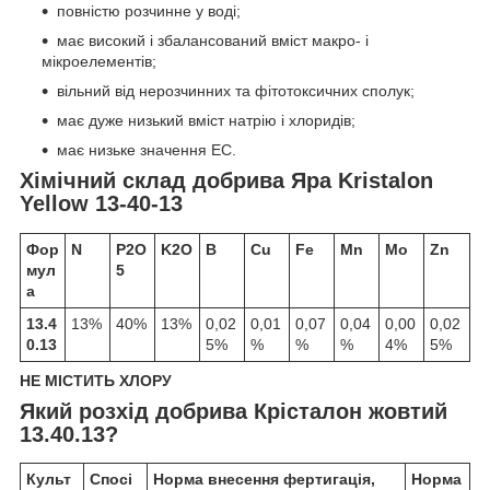
повністю розчинне у воді;
має високий і збалансований вміст макро- і
мікроелементів;
вільний від нерозчинних та фітотоксичних сполук;
має дуже низький вміст натрію і хлоридів;
має низьке значення EC.
Хімічний склад
добрива Яра Kristalon
Yellow 13-40-13
Фор
N
P
2
O
K
2
O
B
Cu
Fe
Mn
Mo
Zn
мул
5
а
13.4
13%
40%
13%
0,02
0,01
0,07
0,04
0,00
0,02
0.13
5%
%
%
%
4%
5%
НЕ МІСТИТЬ ХЛОРУ
Який розхід
добрива Крісталон жовтий
13.40.13
?
Культ
Спосі
Норма внесення фертигація,
Норма