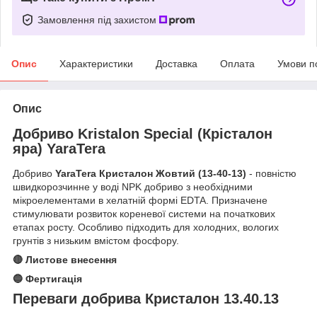
Замовлення під захистом
Опис
Характеристики
Доставка
Оплата
Умови п
Опис
Добриво Kristalon Special (Крісталон
яра) YaraTera
Добриво
YaraTera Кристалон Жовтий (13-40-13)
- повністю
швидкорозчинне у воді NPK добриво з необхідними
мікроелементами в хелатній формі EDTA. Призначене
стимулювати розвиток кореневої системи на початкових
етапах росту. Особливо підходить для холодних, вологих
грунтів з низьким вмістом фосфору.
🔴 Листове внесення
🔵 Фертигація
Переваги добрива Кристалон 13.40.13