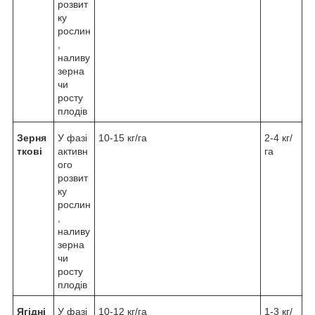
розвит
ку
рослин
,
наливу
зерна
чи
росту
плодів
Зерня
У фазі
10-15 кг/га
2-4 кг/
ткові
активн
га
ого
розвит
ку
рослин
,
наливу
зерна
чи
росту
плодів
Ягідні
У фазі
10-12 кг/га
1-3 кг/