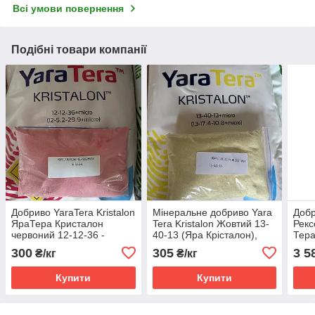
Всі умови повернення
Подібні товари компанії
Добриво YaraTera Kristalon
Мінеральне добриво Yara
Добр
ЯраТера Кристалон
Tera Kristalon Жовтий 13-
Рекс
червоний 12-12-36 -
40-13 (Яра Крісталон),
Тера
розсип 1 кг
розсип 1 кг
300
305
3 5
₴/кг
₴/кг
Купити
Купити