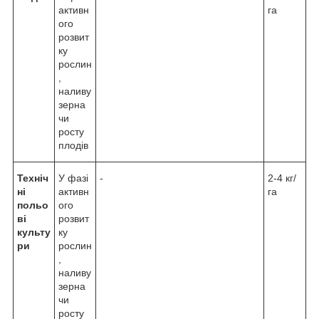
активн
га
ого
розвит
ку
рослин
,
наливу
зерна
чи
росту
плодів
Техніч
У фазі
-
2-4 кг/
ні
активн
га
польо
ого
ві
розвит
культу
ку
ри
рослин
,
наливу
зерна
чи
росту