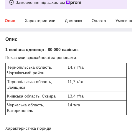
Замовлення під захистом
Опис
Характеристики
Доставка
Оплата
Умови п
Опис
1 посівна одиниця - 80 000 насінин.
Показники врожайності за регіонами:
Тернопільська область,
14,7 т/га
Чортківський район
Тернопільська область,
11,7 т/га
Заліщики
Київська область, Сквира
13,4 т/га
Черкаська область,
14 т/га
Катеринопіль
Характеристика гібрида