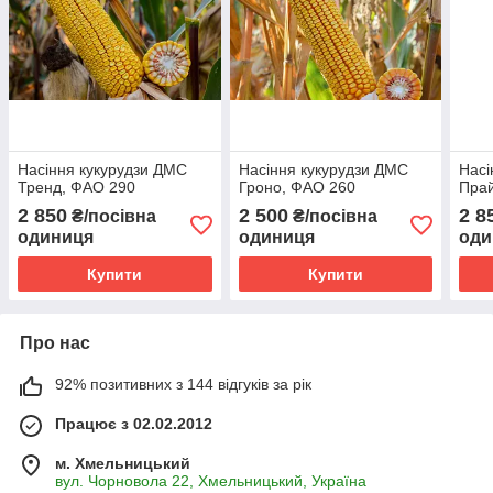
Насіння кукурудзи ДМС
Насіння кукурудзи ДМС
Насі
Тренд, ФАО 290
Гроно, ФАО 260
Пра
2 850
2 500
2 8
₴/посівна
₴/посівна
одиниця
одиниця
оди
Купити
Купити
Про нас
92% позитивних з 144 відгуків за рік
Працює з 02.02.2012
м. Хмельницький
вул. Чорновола 22, Хмельницький, Україна