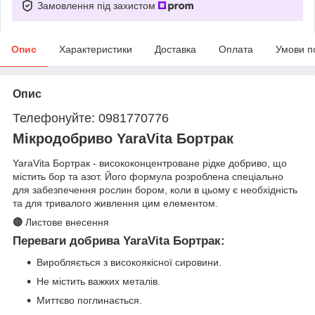
Замовлення під захистом
Опис
Характеристики
Доставка
Оплата
Умови п
Опис
Телефонуйте: 0981770776
Мікродобриво YaraVita Бортрак
YaraVita Бортрак - висококонцентроване рідке добриво, що
містить бор та азот. Його формула розроблена спеціально
для забезпечення рослин бором, коли в цьому є необхідність
та для тривалого живлення цим елементом.
🔴
Листове внесення
Переваги добрива YaraVita Бортрак:
Виробляється з високоякісної сировини.
Не містить важких металів.
Миттєво поглинається.