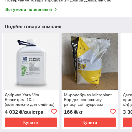
Повернення товару впродовж 14 днів за домовленістю
Всі умови повернення
Подібні товари компанії
Добриво Yara Vita
Мікродобриво Microplant
Деси
Браситрел 10л
Бор для соняшнику,
ориг
(комплексне для олійних)
ріпаку, сої, цукрових
г/л) 
буряків
соня
4 032
166
3 3
₴/каністра
₴/кг
зерн
Купити
Купити