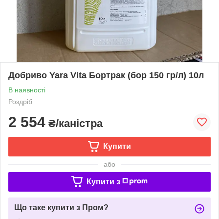
Добриво Yara Vita Бортрак (бор 150 гр/л) 10л
В наявності
Роздріб
2 554
₴/каністра
Купити
або
Купити з
Що таке купити з Пром?