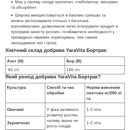
Має у своєму складі прилипач, стабілізатор, змочувач
та абсорбент.
Широко використовується в бакових сумішах та
можна застосовувати спільно з багатьма
агрохімікатами, дозволяючи легко інтегрувати продукт в
програми захисту рослин і позбавитися необхідності у
проведенні окремих оприскувань, тим самим
заощадивши час і гроші.
Хімічний склад
добрива YaraVita Бортрак:
Азот (N)
Бор (B)
65 г/л
150 г/л
Який розхід
добрива YaraVita Бортрак
?
Культура
Спосіб та час
Норма внесення
обробки
листове кг/200 л/
га
Овочеві
У фазі активного
1-3 л/га
розвитку рослин,
наливу зерна чи
Зерняткові
1-2 л/га
росту плодів