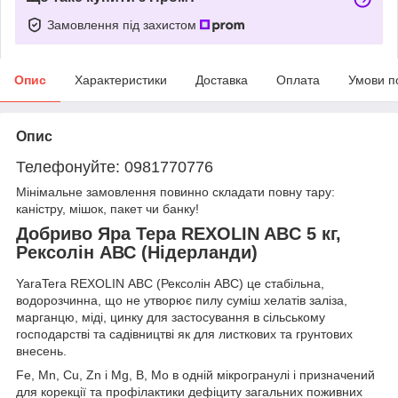
Замовлення під захистом
Опис
Характеристики
Доставка
Оплата
Умови п
Опис
Телефонуйте: 0981770776
Мінімальне замовлення повинно складати повну тару:
каністру, мішок, пакет чи банку!
Добриво Яра Тера REXOLIN ABC 5 кг,
Рексолін АВС (Нiдерланди)
YaraTera REXOLIN АВС (Рексолін АВС) це стабільна,
водорозчинна, що не утворює пилу суміш хелатів заліза,
марганцю, міді, цинку для застосування в сільському
господарстві та садівництві як для листкових та грунтових
внесень.
Fe, Mn, Cu, Zn і Mg, B, Mo в одній мікрогранулі і призначений
для корекції та профілактики дефіциту загальних поживних