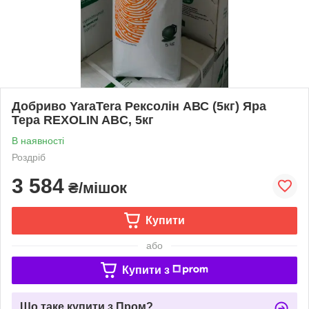
Добриво YaraTera Рексолін АВС (5кг) Яра
Тера REXOLIN ABC, 5кг
В наявності
Роздріб
3 584
₴/мішок
Купити
або
Купити з
Що таке купити з Пром?