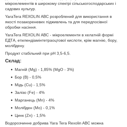
мікроелементів в широкому спектрі сільськогосподарських і
садових культур.
YaraTera REXOLIN АВС розроблений для використання в
якості позакореневих підживлень та для передпосівної
обробки насіння.
YaraTera REXOLIN АВС - мікроелементи в хелатній формі
ЕДТА, етилендіамінтетраоцтової кислоти, крім магнію, бору,
молібдену.
Продукт стабільний при рН 3,5-6,5.
Склад:
Магнiй (Mg) - 1,85% (MgO - 3%)
Бор (B) - 0,5%
Мідь (Cu) - 1,5%
Залізо (Fe) - 4%
Марганець (Mn) - 4%
Молібден (Mo) - 0,1%
Цинк (Zn) - 1,5%
Водорозчинне добрива Yara Tera Rexolin ABC можна