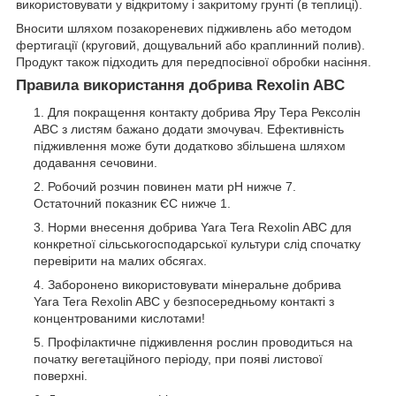
використовувати у відкритому і закритому грунті (в теплиці).
Вносити шляхом позакореневих підживлень або методом
фертигації (круговий, дощувальний або краплинний полив).
Продукт також підходить для передпосівної обробки насіння.
Правила використання добрива Rexolin ABC
Для покращення контакту добрива Яру Тера Рексолін
АВС з листям бажано додати змочувач. Ефективність
підживлення може бути додатково збільшена шляхом
додавання сечовини.
Робочий розчин повинен мати pH нижче 7.
Остаточний показник ЄС нижче 1.
Норми внесення добрива Yara Tera Rexolin ABC для
конкретної сільськогосподарської культури слід спочатку
перевірити на малих обсягах.
Заборонено використовувати мінеральне добрива
Yara Tera Rexolin ABC у безпосередньому контакті з
концентрованими кислотами!
Профілактичне підживлення рослин проводиться на
початку вегетаційного періоду, при появі листової
поверхні.