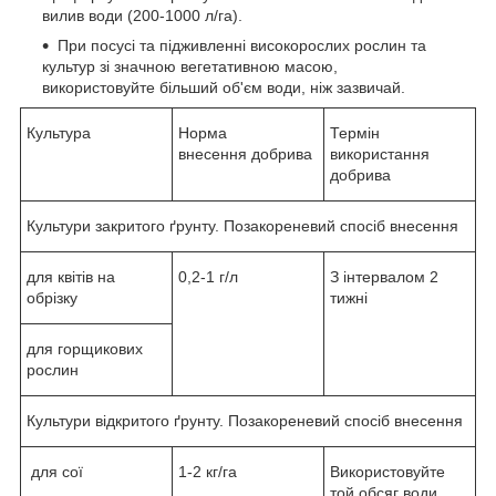
вилив води (200-1000 л/га).
При посусі та підживленні високорослих рослин та
культур зі значною вегетативною масою,
використовуйте більший об'єм води, ніж зазвичай.
Культура
Норма
Термін
внесення добрива
використання
добрива
Культури закритого ґрунту. Позакореневий спосіб внесення
для квітів на
0,2-1 г/л
З інтервалом 2
обрізку
тижні
для горщикових
рослин
Культури відкритого ґрунту. Позакореневий спосіб внесення
для сої
1-2 кг/га
Використовуйте
той обсяг води,