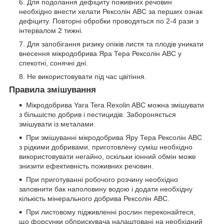
Для подолання дефіциту поживних речовин
необхідно внести хелати Рексолін АВС за перших ознак
дефіциту. Повторні обробки проводяться по 2-4 рази з
інтервалом 2 тижні.
Для запобігання ризику опіків листя та плодів уникати
внесення мікродобрива Яра Тера Рексолін АВС у
спекотні, сонячні дні.
Не використовувати під час цвітіння.
Правила змішування
Мікродобрива Yara Tera Rexolin ABC можна змішувати
з більшістю добрив і пестицидів. Забороняється
змішувати із металами.
При змішуванні мікродобрива Яру Тера Рексолін АВС
з рідкими добривами, приготовлену суміш необхідно
використовувати негайно, оскільки іонний обмін може
знизити ефективність поживних речовин.
При приготуванні робочого розчину необхідно
заповнити бак наполовину водою і додати необхідну
кількість мінерального добрива Рексолін АВС.
При листовому підживленні рослин переконайтеся,
що форсунки обприскувача налаштовані на необхідний