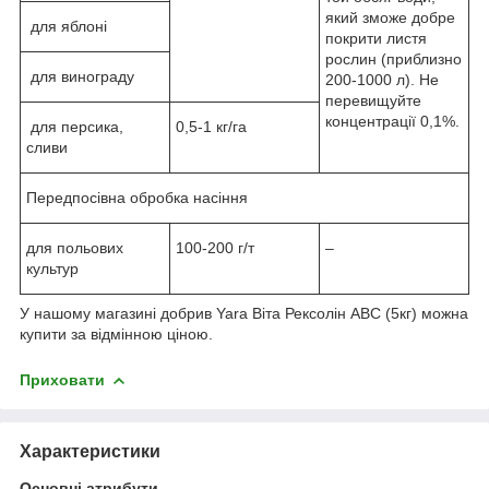
який зможе добре
для яблоні
покрити листя
рослин (приблизно
для винограду
200-1000 л). Не
перевищуйте
концентрації 0,1%.
для персика,
0,5-1 кг/га
сливи
Передпосівна обробка насіння
для польових
100-200 г/т
–
культур
У нашому магазині добрив Yara Віта Рексолін АВС (5кг) можна
купити за відмінною ціною.
Приховати
Характеристики
Основні атрибути