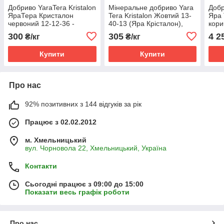
Добриво YaraTera Kristalon
Мінеральне добриво Yara
Добр
ЯраТера Кристалон
Tera Kristalon Жовтий 13-
Яра 
червоний 12-12-36 -
40-13 (Яра Крісталон),
кори
розсип 1 кг
розсип 1 кг
300
305
4 2
₴/кг
₴/кг
Купити
Купити
Про нас
92% позитивних з 144 відгуків за рік
Працює з 02.02.2012
м. Хмельницький
вул. Чорновола 22, Хмельницький, Україна
Контакти
Сьогодні працює з 09:00 до 15:00
Показати весь графік роботи
Про нас