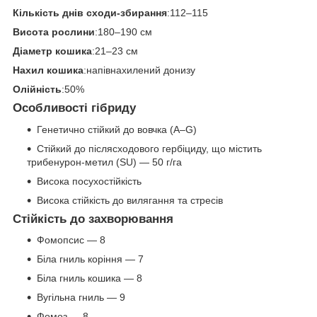
Кількість днів сходи-збирання
:112–115
Висота рослини
:180–190 см
Діаметр кошика
:21–23 см
Нахил кошика
:напівнахилений донизу
Олійність
:50%
Особливості гібриду
Генетично стійкий до вовчка (A–G)
Стійкий до післясходового гербіциду, що містить
трибенурон-метил (SU) — 50 г/га
Висока посухостійкість
Висока стійкість до вилягання та стресів
Стійкість до захворювання
Фомопсис — 8
Біла гниль коріння — 7
Біла гниль кошика — 8
Вугільна гниль — 9
Фомоз — 8