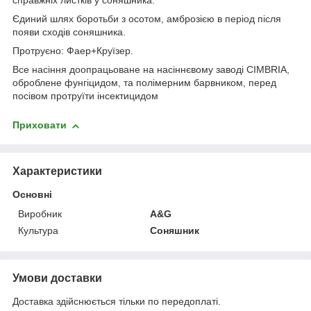
справжніх листків у соняшника.
Єдиний шлях боротьби з осотом, амброзією в період після
появи сходів соняшника.
Протруєно: Фаер+Круїзер.
Все насіння доопрацьоване на насіннєвому заводі CIMBRIA,
оброблене фунгіцидом, та полімерним барвником, перед
посівом протруїти інсектицидом
Приховати
Характеристики
Основні
Виробник
A&G
Культура
Соняшник
Умови доставки
Доставка здійснюється тільки по передоплаті.