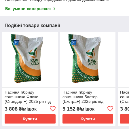
Всі умови повернення
Подібні товари компанії
Насіння гібриду
Насіння гібриду
Насі
соняшника Флокс
соняшника Бастер
соня
(Стандарт+) 2025 рік під
(Екстра+) 2025 рік під
(Ста
Гранстар, 51ц/га, A-G.
Гранстар, 55ц/га, A-F. Олія
Гран
3 808
5 152
3 8
₴/мішок
₴/мішок
Олія 50%-52% "KMK Agro",
50% "KMK Agro", Україна
Олія
Україна
Укра
Купити
Купити