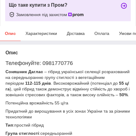
Що таке купити з Пром?
Замовлення під захистом
Опис
Характеристики
Доставка
Оплата
Умови п
Опис
Телефонуйте: 0981770776
Соняшник Даглас
– гібрид української селекції розрахований
на середньоранню групу стиглості з вегетаційним
періодом
112-115 днів
. Високоврожайний (потенціал до
55 ц/
га
), цей гібрид також демонструє відмінну стійкість до хвороб і
зовнішніх стресових факторів, а також високу олійність –
50%
.
Потенційна врожайність 55 ц/га
Придатний до вирощування в усіх зонах України та за різними
технологіями
Тип
:простий гібрид
Група стиглості
:середньоранній