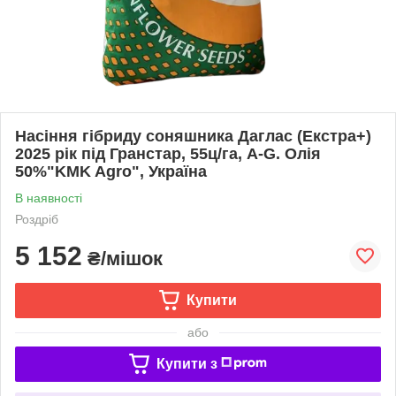
Насіння гібриду соняшника Даглас (Екстра+)
2025 рік під Гранстар, 55ц/га, A-G. Олія
50%"KMK Agro", Україна
В наявності
Роздріб
5 152
₴/мішок
Купити
або
Купити з