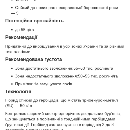
Стійкий до нових рас несправжньої борошнистої роси
— 9
Потенційна врожайність
до 55 ц/га
Рекомендації
Придатний до вирощування в усіх зонах України та за різними
технологіями
Рекомендована густота
Зона достатнього зволоження:55–60 тис. рослин/га
Зона недостатнього зволоження:50–55 тис. рослин/га
Примітка:Не загущувати посів
Технологія
Гібрид стійкий до гербіцидів, що містять трибенурон-метил
(SU) — 50 г/га.
Контролює широкий спектр однорічних дводольних бур’янів,
що знищуються в порівнянні з традиційними гербіцидами
ґрунтової дії. Гербіцид застосовується в період від 2 до 8