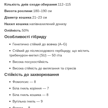
Кількість днів сходи-збирання
:112–115
Висота рослини
:180–190 см
Діаметр кошика
:21–23 см
Нахил кошика
:напівнахилений донизу
Олійність
:50%
Особливості гібриду
Генетично стійкий до вовчка (A–G)
Стійкий до післясходового гербіциду, що містить
трибенурон-метил (SU) — 50 г/га
Висока посухостійкість
Висока стійкість до вилягання та стресів
Стійкість до захворювання
Фомопсис — 8
Біла гниль коріння — 7
Біла гниль кошика — 8
Вугільна гниль — 9
Фомоз — 8