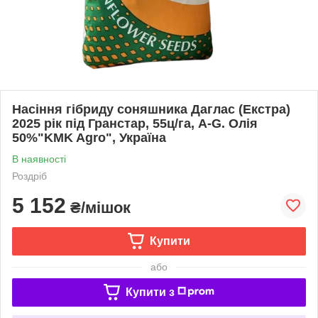
Насіння гібриду соняшника Даглас (Екстра)
2025 рік під Гранстар, 55ц/га, A-G. Олія
50%"KMK Agro", Україна
В наявності
Роздріб
5 152
₴/мішок
Купити
або
Купити з