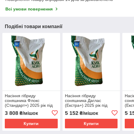
Всі умови повернення
Подібні товари компанії
Насіння гібриду
Насіння гібриду
Насі
соняшника Флокс
соняшника Даглас
соня
(Стандарт+) 2025 рік під
(Екстра+) 2025 рік під
(Екс
Гранстар, 51ц/га, A-G.
Гранстар, 55ц/га, A-G.
Гран
3 808
5 152
5 1
₴/мішок
₴/мішок
Олія 50%-52% "KMK Agro",
Олія 50%"KMK Agro",
50% 
Україна
Україна
Купити
Купити