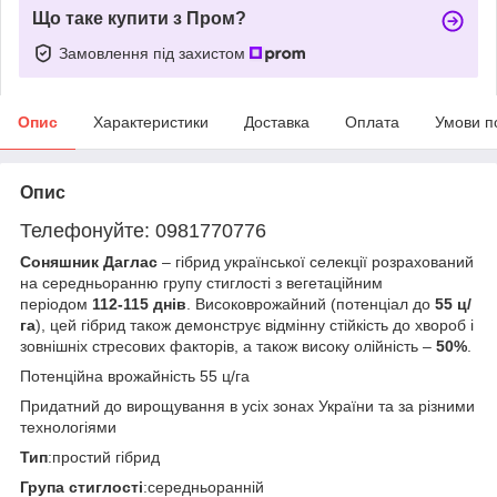
Що таке купити з Пром?
Замовлення під захистом
Опис
Характеристики
Доставка
Оплата
Умови п
Опис
Телефонуйте: 0981770776
Соняшник Даглас
– гібрид української селекції розрахований
на середньоранню групу стиглості з вегетаційним
періодом
112-115 днів
. Високоврожайний (потенціал до
55 ц/
га
), цей гібрид також демонструє відмінну стійкість до хвороб і
зовнішніх стресових факторів, а також високу олійність –
50%
.
Потенційна врожайність 55 ц/га
Придатний до вирощування в усіх зонах України та за різними
технологіями
Тип
:простий гібрид
Група стиглості
:середньоранній