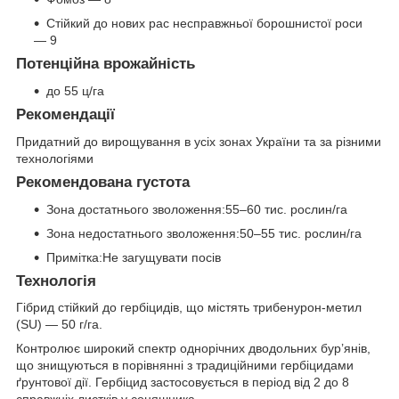
Стійкий до нових рас несправжньої борошнистої роси
— 9
Потенційна врожайність
до 55 ц/га
Рекомендації
Придатний до вирощування в усіх зонах України та за різними
технологіями
Рекомендована густота
Зона достатнього зволоження:55–60 тис. рослин/га
Зона недостатнього зволоження:50–55 тис. рослин/га
Примітка:Не загущувати посів
Технологія
Гібрид стійкий до гербіцидів, що містять трибенурон-метил
(SU) — 50 г/га.
Контролює широкий спектр однорічних дводольних бур’янів,
що знищуються в порівнянні з традиційними гербіцидами
ґрунтової дії. Гербіцид застосовується в період від 2 до 8