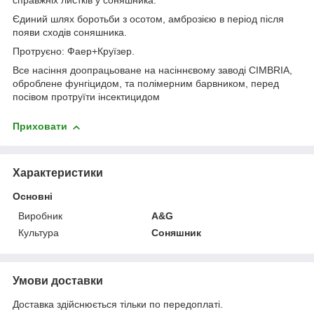
справжніх листків у соняшника.
Єдиний шлях боротьби з осотом, амброзією в період після
появи сходів соняшника.
Протруєно: Фаер+Круїзер.
Все насіння доопрацьоване на насіннєвому заводі CIMBRIA,
оброблене фунгіцидом, та полімерним барвником, перед
посівом протруїти інсектицидом
Приховати
Характеристики
Основні
Виробник
A&G
Культура
Соняшник
Умови доставки
Доставка здійснюється тільки по передоплаті.