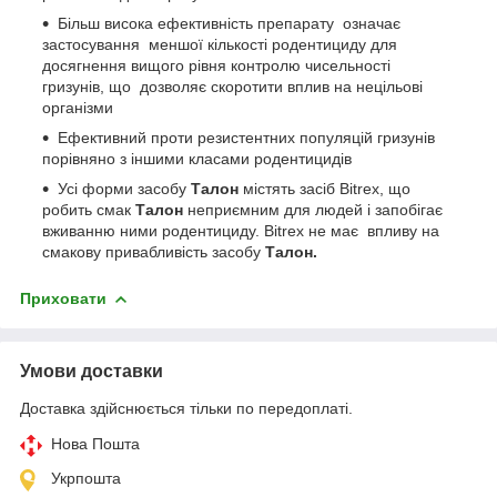
Більш висока ефективність препарату означає
застосування меншої кількості родентициду для
досягнення вищого рівня контролю чисельності
гризунів, що дозволяє скоротити вплив на нецільові
організми
Ефективний проти резистентних популяцій гризунів
порівняно з іншими класами родентицидів
Усі форми засобу
Талон
містять засіб Bitrex, що
робить смак
Талон
неприємним для людей і запобігає
вживанню ними родентициду. Bitrex не має впливу на
смакову привабливість засобу
Талон.
Приховати
Умови доставки
Доставка здійснюється тільки по передоплаті.
Нова Пошта
Укрпошта