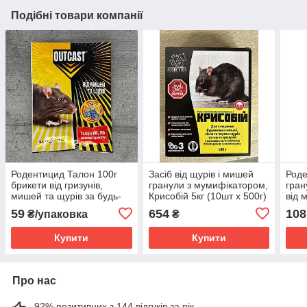
Подібні товари компанії
Родентицид Талон 100г
Засіб від щурів і мишей
Роде
брикети від гризунів,
гранули з мумифікатором,
гран
мишей та щурів за будь-
Крисобій 5кг (10шт х 500г)
від 
яких погодних умов
від гризунів Zoovettex
боро
59
654
108
₴/упаковка
₴
Купити
Купити
Про нас
92% позитивних з 144 відгуків за рік