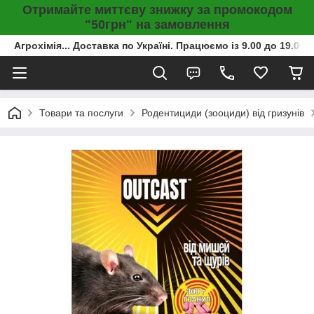
Отримайте миттєву знижку за промокодом
"50грн" на замовлення
Агрохімія... Доставка по Україні. Працюємо із 9.00 до 19.00г
Товари та послуги
Родентициди (зооциди) від гризунів