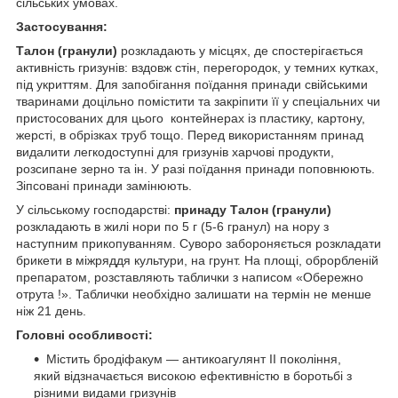
сільських умовах.
Застосування:
Талон (гранули)
розкладають у місцях, де спостерігається
активність гризунів: вздовж стін, перегородок, у темних кутках,
під укриттям. Для запобігання поїдання принади свійськими
тваринами доцільно помістити та закріпити її у спеціальних чи
пристосованих для цього контейнерах із пластику, картону,
жерсті, в обрізках труб тощо. Перед використанням принад
видалити легкодоступні для гризунів харчові продукти,
розсипане зерно та ін. У разі поїдання принади поповнюють.
Зіпсовані принади замінюють.
У сільському господарстві:
принаду Талон (гранули)
розкладають в жилі нори по 5 г (5-6 гранул) на нору з
наступним прикопуванням. Суворо забороняється розкладати
брикети в міжряддя культури, на грунт. На площі, оброрбленій
препаратом, розставляють таблички з написом «Обережно
отрута !». Таблички необхідно залишати на термін не менше
ніж 21 день.
Головні особливості:
Містить бродіфакум — антикоагулянт ІІ покоління,
який відзначається високою ефективністю в боротьбі з
різними видами гризунів