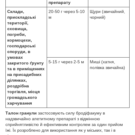
препарату
Склади,
20-50 г через 5-10
Щури (звичайний,
прискладські
м
чорний)
території,
сховища,
погреби,
кормоцехи,
господарські
споруди, в
умовах
5-15 г через 2-5 м
Миші (хатня,
закритого ґрунту
полівка звичайна)
та в приміщеннях
на присадибних
ділянках,
роздрібна
торгівля, місця
громадського
харчування
Талон гранули
застосовують силу бродіфакуму в
надзвичайно апетитному препараті з відмінною
сприйнятливістю й ефективним контролем за один прийом
їжі. Їх розроблено для використання як у міських, так і в