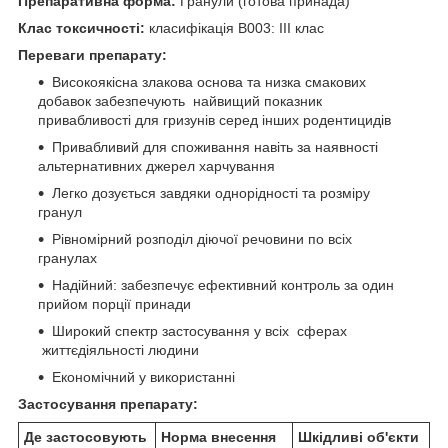
Препаративна форма:
Гранули
(готова принада)
Клас токсичності:
класифікація В003: ІІІ клас
Переваги препарату:
Високоякісна злакова основа та низка смакових
добавок забезпечують найвищий показник
привабливості для гризунів серед інших родентицидів
Привабливий для споживання навіть за наявності
альтернативних джерел харчування
Легко дозується завдяки однорідності та розміру
гранул
Рівномірний розподіл діючої речовини по всіх
гранулах
Надійний: забезпечує ефективний контроль за один
прийом порції принади
Широкий спектр застосування у всіх сферах
життєдіяльності людини
Економічний у використанні
Застосування препарату:
Де застосовують
Норма внесення
Шкідливі об'єкти