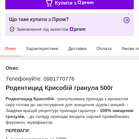
Купити з
Що таке купити з Пром?
Замовлення під захистом
Опис
Характеристики
Доставка
Оплата
Умови п
Опис
Телефонуйте: 0981770776
Родентицид Крисобій гранула 500г
Родентицид Крисобій
- гранульована принада з ароматом
сиру готова до застосування для знищення щурів і мишей. -
Завдяки кращій рецептурі принади гарантує -
100% знищення
гризунів,
- до складу принади входить сирний приваблювач,
феромон, муміфікатор.
ПЕРЕВАГИ: