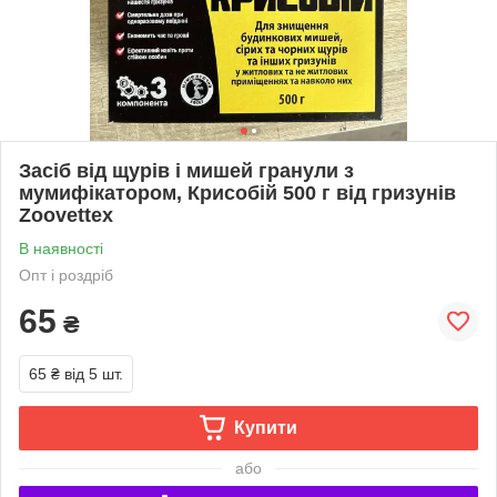
Засіб від щурів і мишей гранули з
мумифікатором, Крисобій 500 г від гризунів
Zoovettex
В наявності
Опт і роздріб
65
₴
65 ₴
від 5 шт.
Купити
або