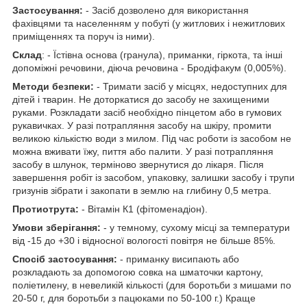
Застосування:
- Засіб дозволено для використання
фахівцями та населенням у побуті (у житлових і нежитлових
приміщеннях та поруч із ними).
Склад
: - Їстівна основа (гранула), приманки, гіркота, та інші
допоміжні речовини, діюча речовина - Бродіфакум (0,005%).
Методи безпеки:
- Тримати засіб у місцях, недоступних для
дітей і тварин. Не доторкатися до засобу не захищеними
руками. Розкладати засіб необхідно пінцетом або в гумових
рукавичках. У разі потрапляння засобу на шкіру, промити
великою кількістю води з милом. Під час роботи із засобом не
можна вживати їжу, пиття або палити. У разі потрапляння
засобу в шлунок, терміново звернутися до лікаря. Після
завершення робіт із засобом, упаковку, залишки засобу і трупи
гризунів зібрати і закопати в землю на глибину 0,5 метра.
Протиотрута:
- Вітамін К1 (фітоменадіон).
Умови зберігання:
- у темному, сухому місці за температури
від -15 до +30 і відносної вологості повітря не більше 85%.
Спосіб застосування:
- приманку висипають або
розкладають за допомогою совка на шматочки картону,
поліетилену, в невеликій кількості (для боротьби з мишами по
20-50 г, для боротьби з пацюками по 50-100 г.) Краще