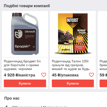
Подібні товари компанії
Родентицид Бродівіт 5л
Родентицид Талон 100г
Роде
для боротьби з сірими
гранули від гризунів,
брик
щурами, чорними
мишей та щурів за будь-
мише
щурами, водяними
яких погодних умов
яких
4 928
45
59
₴/каністра
₴/упаковка
₴
щурами, домашніми і
польовими мишами
Купити
Купити
-розчин
Про нас