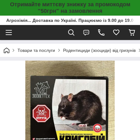
Отримайте миттєву знижку за промокодом
"50грн" на замовлення
Агрохімія... Доставка по Україні. Працюємо із 9.00 до 19.00г
Товари та послуги
Родентициди (зооциди) від гризунів