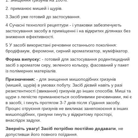
1. знищення гризунів на 100%.
2. приманює мишей і щурів.
3.Засіб уже готовий до застосування.
4 Сучасні технології рецептури - і упаковки забезпечують
застосування засобу в приміщенні і на відкритих ділянках без
зниження ефективності.
5 У засобі використані речовини останнього покоління:
бродіфакум, феромони, сирний ароматизатор, муміфікатор.
Форма випуску:
- готовий для застосування родентицидний
засіб з ароматом сиру, зеленого кольору, фасований у пакет
із полімерних матеріалів.
Призначення:
- для знищення мишоподібних гризунів
(мишей, щурів) в умовах побуту. Засіб дієвий навіть у разі
резистентності (звикання) гризунів до інших способів. Миші та
щури з легкістю приманюються особливими речовинами, які є
в засобі, і гинуть протягом 3-7 днів після з'їдання засобу.
Процес отруєння гризунів не викликає занепокоєння в інших
мишоподібних, гризуни гинуть у відкритому просторі,
внаслідок задухи.
Зверніть увагу! Засіб потрібно постійно додавати
, не
допустивши його повного поїдання.