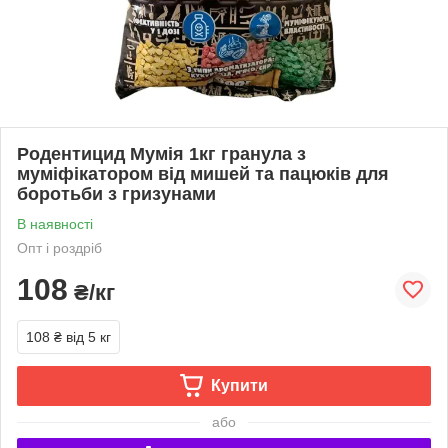
Родентицид Мумія 1кг гранула з
муміфікатором від мишей та пацюків для
боротьби з гризунами
В наявності
Опт і роздріб
108
₴/кг
108 ₴
від 5 кг
Купити
або