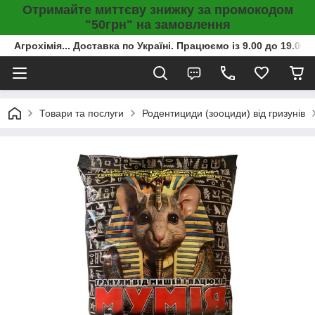
Отримайте миттєву знижку за промокодом
"50грн" на замовлення
Агрохімія... Доставка по Україні. Працюємо із 9.00 до 19.00г
Товари та послуги
Родентициди (зооциди) від гризунів