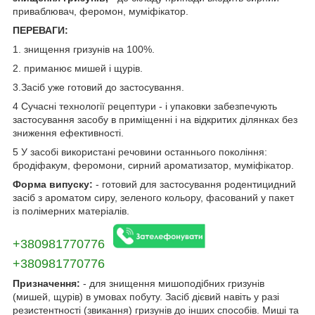
приваблювач, феромон, муміфікатор.
ПЕРЕВАГИ:
1. знищення гризунів на 100%.
2. приманює мишей і щурів.
3.Засіб уже готовий до застосування.
4 Сучасні технології рецептури - і упаковки забезпечують
застосування засобу в приміщенні і на відкритих ділянках без
зниження ефективності.
5 У засобі використані речовини останнього покоління:
бродіфакум, феромони, сирний ароматизатор, муміфікатор.
Форма випуску:
- готовий для застосування родентицидний
засіб з ароматом сиру, зеленого кольору, фасований у пакет
із полімерних матеріалів.
+380981770776
+380981770776
Призначення:
- для знищення мишоподібних гризунів
(мишей, щурів) в умовах побуту. Засіб дієвий навіть у разі
резистентності (звикання) гризунів до інших способів. Миші та