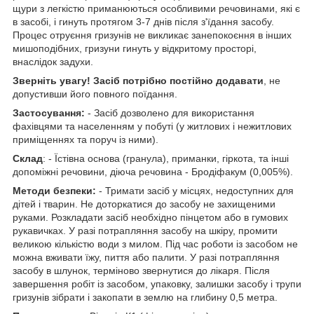
щури з легкістю приманюються особливими речовинами, які є
в засобі, і гинуть протягом 3-7 днів після з'їдання засобу.
Процес отруєння гризунів не викликає занепокоєння в інших
мишоподібних, гризуни гинуть у відкритому просторі,
внаслідок задухи.
Зверніть увагу! Засіб потрібно постійно додавати
, не
допустивши його повного поїдання.
Застосування:
- Засіб дозволено для використання
фахівцями та населенням у побуті (у житлових і нежитлових
приміщеннях та поруч із ними).
Склад
: - Їстівна основа (гранула), приманки, гіркота, та інші
допоміжні речовини, діюча речовина - Бродіфакум (0,005%).
Методи безпеки:
- Тримати засіб у місцях, недоступних для
дітей і тварин. Не доторкатися до засобу не захищеними
руками. Розкладати засіб необхідно пінцетом або в гумових
рукавичках. У разі потрапляння засобу на шкіру, промити
великою кількістю води з милом. Під час роботи із засобом не
можна вживати їжу, пиття або палити. У разі потрапляння
засобу в шлунок, терміново звернутися до лікаря. Після
завершення робіт із засобом, упаковку, залишки засобу і трупи
гризунів зібрати і закопати в землю на глибину 0,5 метра.