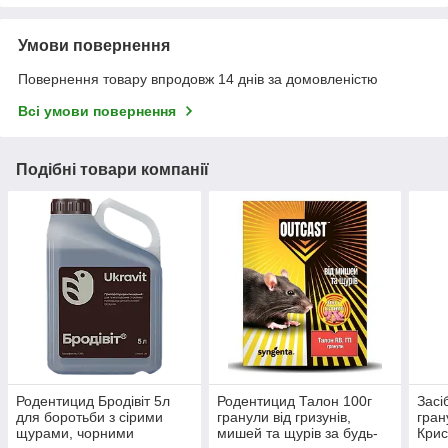
Умови повернення
Повернення товару впродовж 14 днів за домовленістю
Всі умови повернення
Подібні товари компанії
Родентицид Бродівіт 5л
Родентицид Талон 100г
Засі
для боротьби з сірими
гранули від гризунів,
гран
щурами, чорними
мишей та щурів за будь-
Крис