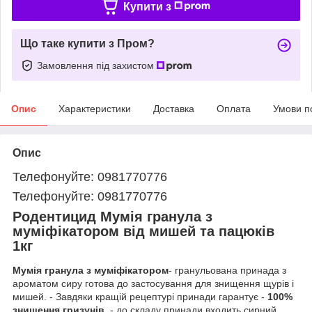
Купити з
Що таке купити з Пром?
Замовлення під захистом
Опис
Характеристики
Доставка
Оплата
Умови п
Опис
Телефонуйте: 0981770776
Телефонуйте: 0981770776
Родентицид Мумія гранула з
муміфікатором від мишей та пацюків
1кг
Мумія гранула з муміфікатором
- гранульована принада з
ароматом сиру готова до застосування для знищення щурів і
мишей. - Завдяки кращій рецептурі принади гарантує -
100%
знищення гризунів,
- до складу принади входить сирний