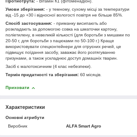
Протиотрута:
- Вітамін К1 (фітоменадіон).
Умови зберігання:
- у темному, сухому місці за температури
від -15 до +30 і відносної вологості повітря не більше 85%.
Спосіб застосування:
- приманку висипають або
розкладають за допомогою совка на шматочки картону,
поліетилену, в невеликій кількості (для боротьби з мишами по
20-50 г, для боротьби з пацюками по 50-100 г.) Краще
використовувати спецконтейнери для отруєних речей, це
підвищує поїдання засобу, заважає його розтягуванню
гризунами, а також ускладнює доступ домашніх тварин.
Засіб є малотоксичним (4 клас небезпеки).
Термін придатності та зберігання:
60 місяців.
Приховати
Характеристики
Основні атрибути
Виробник
ALFA Smart Agro