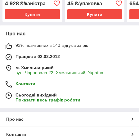
щурами, водяними
яких погодних умов
від 
4 928
45
654
₴/каністра
₴/упаковка
щурами, домашніми і
польовими мишами
Купити
Купити
-розчин
Про нас
93% позитивних з 140 відгуків за рік
Працює з 02.02.2012
м. Хмельницький
вул. Чорновола 22, Хмельницький, Україна
Контакти
Сьогодні вихідний
Показати весь графік роботи
Про нас
Контакти