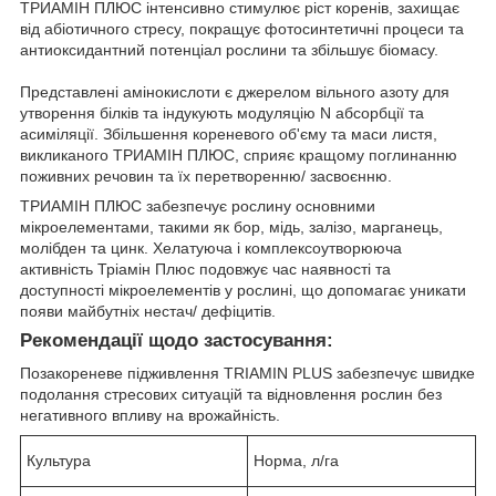
ТРИАМІН ПЛЮС інтенсивно стимулює ріст коренів, захищає
від абіотичного стресу, покращує фотосинтетичні процеси та
антиоксидантний потенціал рослини та збільшує біомасу.
Представлені амінокислоти є джерелом вільного азоту для
утворення білків та індукують модуляцію N абсорбції та
асиміляції. Збільшення кореневого об'єму та маси листя,
викликаного ТРИАМІН ПЛЮС, сприяє кращому поглинанню
поживних речовин та їх перетворенню/ засвоєнню.
ТРИАМІН ПЛЮС забезпечує рослину основними
мікроелементами, такими як бор, мідь, залізо, марганець,
молібден та цинк. Хелатуюча і комплексоутворююча
активність Тріамін Плюс подовжує час наявності та
доступності мікроелементів у рослині, що допомагає уникати
появи майбутніх нестач/ дефіцитів.
Рекомендації щодо застосування:
Позакореневе підживлення TRIAMIN PLUS забезпечує швидке
подолання стресових ситуацій та відновлення рослин без
негативного впливу на врожайність.
Культура
Норма, л/га