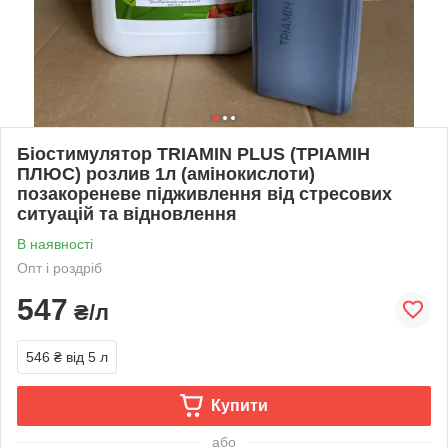
Біостимулятор TRIAMIN PLUS (ТРІАМІН
ПЛЮС) розлив 1л (амінокислоти)
позакореневе підживлення від стресових
ситуацій та відновлення
В наявності
Опт і роздріб
547
₴/л
546 ₴
від 5 л
Купити
або