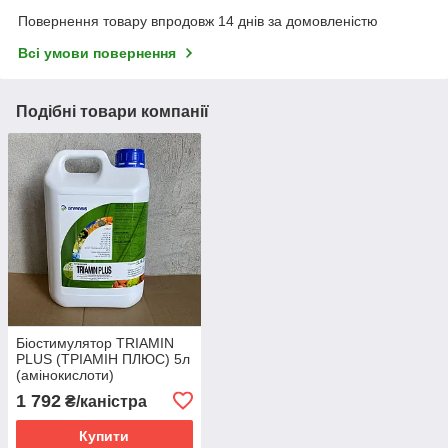
Повернення товару впродовж 14 днів за домовленістю
Всі умови повернення
Подібні товари компанії
Біостимулятор TRIAMIN
PLUS (ТРІАМІН ПЛЮС) 5л
(амінокислоти)
позакореневе
1 792
₴/каністра
підживлення від стресових
ситуацій та відновлення
Купити
рослин