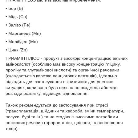
• Бор (B)
• Мідь (Cu)
• Залізо (Fe)
• Марганець (Mn)
• Молібден (Mo)
• Цинк (Zn)
ТРИАМІН ПЛЮС - продукт з високою концентрацією вільних
амінокислот (особливо має високу концентрацію гліцину,
проліну та глутамінової кислоти) та органічної речовини
(складається з коротко ланцюгових пептидів), ідеально
підходить для застосування в критичних для рослини
ситуаціях, коли вона була сильно пошкоджена або має
розлади розвитку, підвищує відновлення.
Також рекомендується до застосування при стресі
(трансплантація, шкідники та хвороби, зміни температури,
посухи, бурі та ін.) та на стадіях із високими потребами
поживних речовин (проростання, цвітіння, плодоношення
тощо).