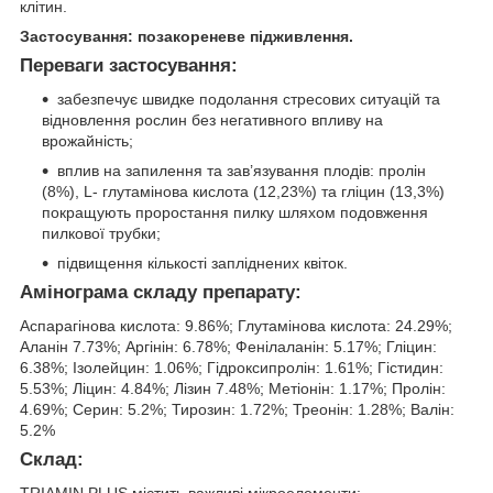
клітин.
Застосування: позакореневе підживлення.
Переваги застосування:
забезпечує швидке подолання стресових ситуацій та
відновлення рослин без негативного впливу на
врожайність;
вплив на запилення та зав’язування плодів: пролін
(8%), L- глутамінова кислота (12,23%) та гліцин (13,3%)
покращують проростання пилку шляхом подовження
пилкової трубки;
підвищення кількості запліднених квіток.
Амінограма складу препарату:
Аспарагінова кислота: 9.86%; Глутамінова кислота: 24.29%;
Аланін 7.73%; Аргінін: 6.78%; Фенілаланін: 5.17%; Гліцин:
6.38%; Ізолейцин: 1.06%; Гідроксипролін: 1.61%; Гістидин:
5.53%; Ліцин: 4.84%; Лізин 7.48%; Метіонін: 1.17%; Пролін:
4.69%; Серин: 5.2%; Тирозин: 1.72%; Треонін: 1.28%; Валін:
5.2%
Склад:
TRIAMIN PLUS містить важливі мікроелементи: