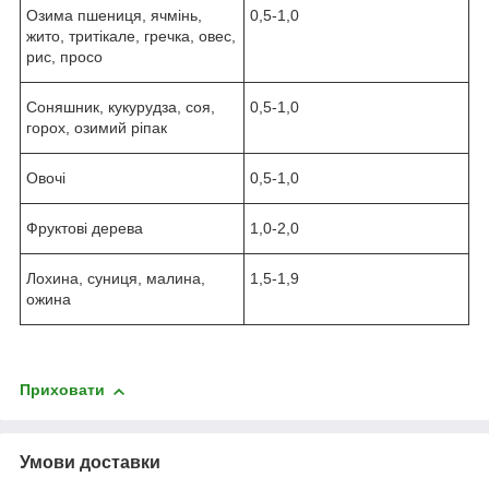
Озима пшениця, ячмінь,
0,5-1,0
жито, тритікале, гречка, овес,
рис, просо
Соняшник, кукурудза, соя,
0,5-1,0
горох, озимий ріпак
Овочі
0,5-1,0
Фруктові дерева
1,0-2,0
Лохина, суниця, малина,
1,5-1,9
ожина
Приховати
Умови доставки