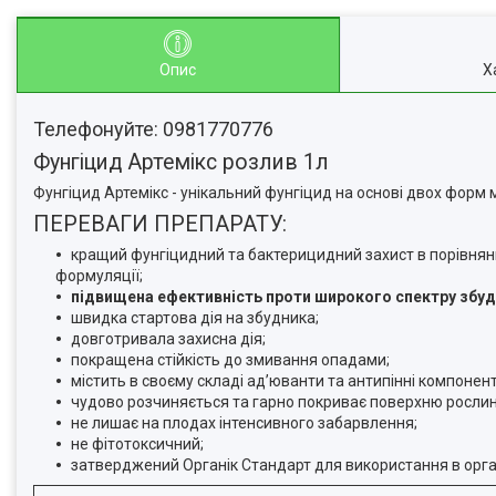
Опис
Х
Телефонуйте: 0981770776
Фунгіцид Артемікс розлив 1л
Фунгіцид Артемікс - унікальний фунгіцид на основі двох форм м
ПЕРЕВАГИ ПРЕПАРАТУ:
кращий фунгіцидний та бактерицидний захист в порівнянн
формуляції;
підвищена ефективність проти широкого спектру збудн
швидка стартова дія на збудника;
довготривала захисна дія;
покращена стійкість до змивання опадами;
містить в своєму складі ад’юванти та антипінні компонент
чудово розчиняється та гарно покриває поверхню рослин 
не лишає на плодах інтенсивного забарвлення;
не фітотоксичний;
затверджений Органік Стандарт для використання в орга