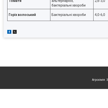
Томати
альтернаріоз,
2,6-3,0
бактеріальні хвороби
Горіх волоський
Бактеріальні хвороби
4,0-6,0