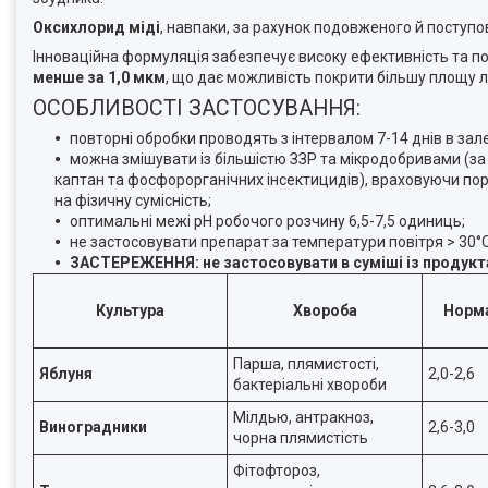
Оксихлорид міді
, навпаки, за рахунок подовженого й поступов
Інноваційна формуляція забезпечує високу ефективність та по
менше за 1,0 мкм
, що дає можливість покрити більшу площу ли
ОСОБЛИВОСТІ ЗАСТОСУВАННЯ:
повторні обробки проводять з інтервалом 7-14 днів в зал
можна змішувати із більшістю ЗЗР та мікродобривами (за 
каптан та фосфорорганічних інсектицидів), враховуючи по
на фізичну сумісність;
оптимальні межі рН робочого розчину 6,5-7,5 одиниць;
не застосовувати препарат за температури повітря > 30°С
ЗАСТЕРЕЖЕННЯ: не застосовувати в суміші із продукт
Культура
Хвороба
Норма
Парша, плямистості,
Яблуня
2,0-2,6
бактеріальні хвороби
Мілдью, антракноз,
Виноградники
2,6-3,0
чорна плямистість
Фітофтороз,