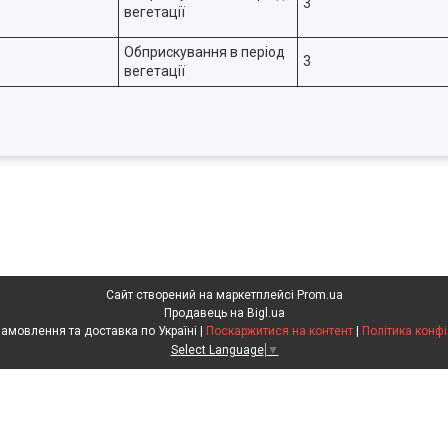
3
вегетації
Обприскування в період
3
вегетації
Сайт створений на маркетплейсі
Prom.ua
Продавець на Bigl.ua
Агрохімія. Замовлення та доставка по Україні |
Поскаржитися на контент
|
Політика конфі
Select Language
▼