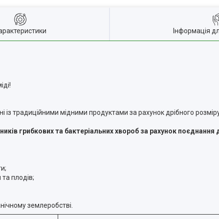
арактеристики
Інформація д
іді!
і із традиційними мідними продуктами за рахунок дрібного розміру
иків грибкових та бактеріальних хвороб за рахунок поєднання 
и;
та плодів;
нічному землеробстві.