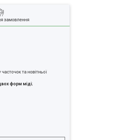
ля замовлення
 часточок та новітньої
двох форм міді
;