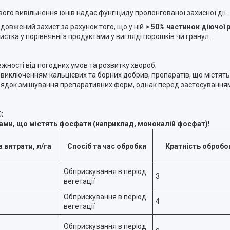
ого вивільнення іонів надає фунгіциду пролонгованої захисної дії.
довжений захист за рахунок того, що у ній
> 50% частинок діючої 
стка у порівнянні з продуктами у вигляді порошків чи гранул.
ежності від погодних умов та розвитку хвороб;
виключенням кальцієвих та борних добрив, препаратів, що містять 
рядок змішування препаративних форм, однак перед застосуванням
;
ами, що містять фосфати (наприклад, монокалій фосфат)!
 витрати, л/га
Спосіб та час обробки
Кратність обробо
Обприскування в період
3
вегетації
Обприскування в період
4
вегетації
Обприскування в період