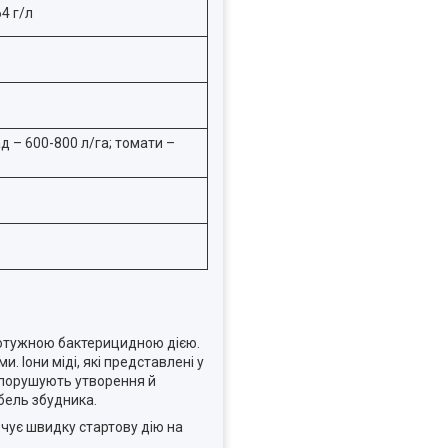
64 г/л
д – 600-800 л/га; томати –
потужною бактерицидною дією.
 Іони міді, які представлені у
 порушують утворення й
ибель збудника.
ечує швидку стартову дію на