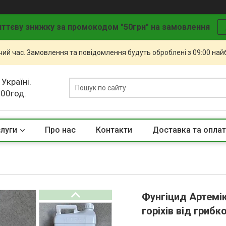
ттєву знижку за промокодом "50грн" на замовлення
чий час. Замовлення та повідомлення будуть оброблені з 09:00 най
 Україні.
.00год.
слуги
Про нас
Контакти
Доставка та опла
Фунгіцид Артемік
горіхів від гриб