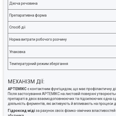
Діюча речовина
Препаративна форма
Спосіб дії
Норма витрати робочого розчину
Упаковка
Температурний режим зберігання
МЕХАНІЗМ ДІЇ:
АРТЕМІКС
є контактним фунгіцидом, що має профілактичну д
Після застосування АРТЕМІКС на листовій поверхні утворюється
препараті в двох взаємодоповнюючих та підсилюючих одна од
діяльність ферментів, які активують й впливають на процеси д
Гідроксид міді
за рахунок своїх фізико-хімічних властивостей
збудника.