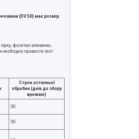
речовини (DV 50)
має розмір
сірку, фосетил алюмінію,
 необхідно провести тест
Строк останньої
к
обробки (днів до збору
врожаю)
30
30