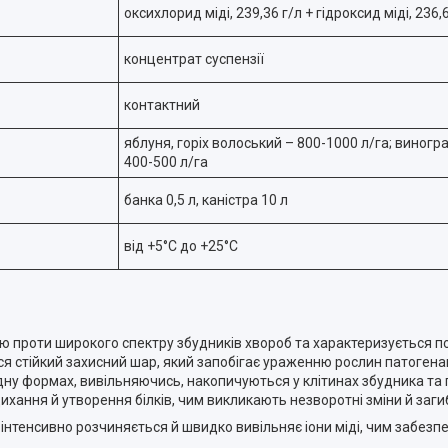
оксихлорид міді, 239,36 г/л + гідроксид міді, 236,
концентрат суспензії
контактний
яблуня, горіх волоський – 800-1000 л/га; виногра
400-500 л/га
банка 0,5 л, каністра 10 л
від +5°С до +25°С
ію проти широкого спектру збудників хвороб та характеризується 
 стійкий захисний шар, який запобігає ураженню рослин патогенами.
ну формах, вивільняючись, накопичуються у клітинах збудника та
ихання й утворення білків, чим викликають незворотні зміни й заг
 інтенсивно розчиняється й швидко вивільняє іони міді, чим забезп