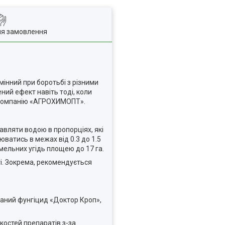
ля замовлення
мінний при боротьбі з різними
ний ефект навіть тоді, коли
в компанію «АГРОХИМОПТ».
авляти водою в пропорціях, які
юватись в межах від 0.3 до 1.5
емельних угідь площею до 17 га.
ті. Зокрема, рекомендується
аний фунгіцид «Доктор Кроп»,
костей препаратів з-за