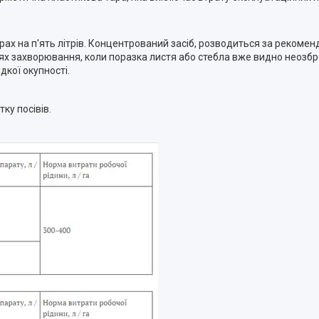
страх на п'ять літрів. Концентрований засіб, розводиться за рекоменд
адіях захворювання, коли поразка листя або стебла вже видно неоз
дкої окупності.
ку посівів.