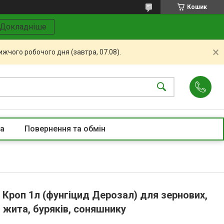
Кошик
Докладніше
жчого робочого дня (завтра, 07.08).
та
Повернення та обмін
Кроп 1л (фунгіцид Дерозал) для зернових,
 жита, буряків, соняшнику