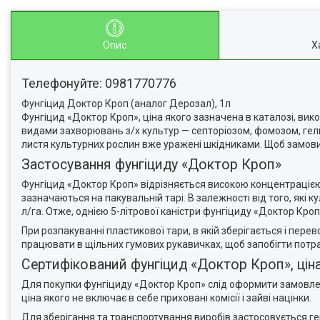
Опис
Х
Телефонуйте: 0981770776
Фунгіцид Доктор Кроп (аналог Дерозал), 1л
Фунгіцид «Доктор Кроп», ціна якого зазначена в каталозі, вико
видами захворювань з/х культур — септоріозом, фомозом, гель
листя культурних рослин вже уражені шкідниками. Щоб замови
Застосування фунгіциду «Доктор Кроп»
Фунгіцид «Доктор Кроп» відрізняється високою концентрацією
зазначаються на пакувальній тарі. В залежності від того, які
л/га. Отже, однією 5-літрової каністри фунгіциду «Доктор Кроп
При розпакуванні пластикової тари, в якій зберігається і пе
працювати в щільних гумових рукавичках, щоб запобігти потра
Сертифікований фунгіцид «Доктор Кроп», цін
Для покупки фунгіциду «Доктор Кроп» слід оформити замовле
ціна якого не включає в себе приховані комісії і зайві націнки.
Для зберігання та транспортування виробів застосовується ге