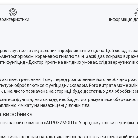
арактеристики
Інформація д
ристовується в лікувальних і профілактичних цілях. Цей склад неза
мінтоспоріозом, кореневою гниллю та ін. Засіб дає яскраво вираже
ти фунгіцид «Доктор Кроп» на вигідних умовах, слід звернутися 
 активної речовини. Тому, перед розпиленням його необхідно розб
 культури обробляються фунгіцидну складом, його витрата може змін
», ціна якого позначена на сторінці, буде достатньо для обробки з
ревозиться фунгіцидний складу, необхідно дотримуватись обережнос
плянню хімікату на незахищені ділянки тіла.
а виробника
ння на сайті компанії «АГРОХИМОПТ». У продажу тільки сертифіков
рметична пластикова тара, яка виключає втрату експлуатаційних я