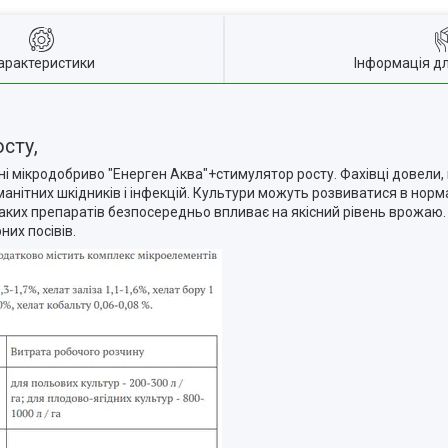
арактеристики
Інформація д
осту,
сні мікродобриво "Енерген Аква"+стимулятор росту. Фахівці довел
манітних шкідників і інфекцій. Культури можуть розвиватися в нор
 таких препаратів безпосередньо впливає на якісний рівень врожаю
них посівів.