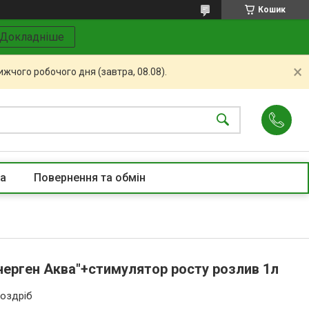
Кошик
Докладніше
жчого робочого дня (завтра, 08.08).
та
Повернення та обмін
нерген Аква"+стимулятор росту розлив 1л
роздріб