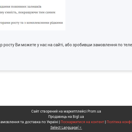
 росту Ви можете у нас на сайті, або зробивши замовлення по теле
Сайт створений на маркетплейсі
Prom.ua
Продавець на Bigl.ua
Агрохімія. Замовлення та доставка по Україні |
Поскаржитися на контент
|
Політика конфі
Select Language
▼