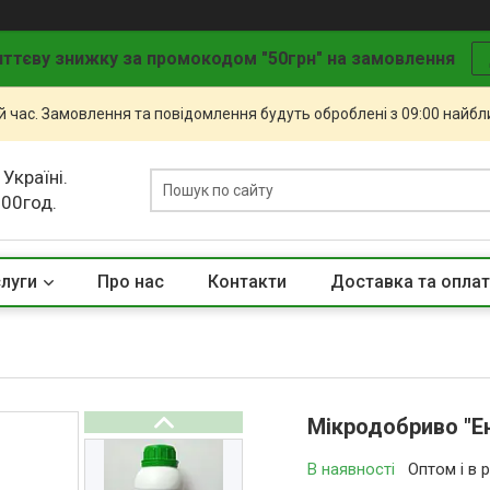
ттєву знижку за промокодом "50грн" на замовлення
й час. Замовлення та повідомлення будуть оброблені з 09:00 найбли
 Україні.
.00год.
слуги
Про нас
Контакти
Доставка та опла
Мікродобриво "Е
В наявності
Оптом і в 