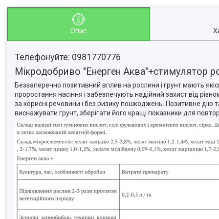
Опис
Х
Телефонуйте: 0981770776
Мікродобриво "Енерген Аква"+стимулятор р
Беззаперечно позитивний вплив на рослини і ґрунт мають які
проростання насіння і забезпечують надійний захист від різно
за корисні речовини і без ризику пошкоджень. Позитивне дію
виснажувати грунт, зберігати його кращі показники для повтор