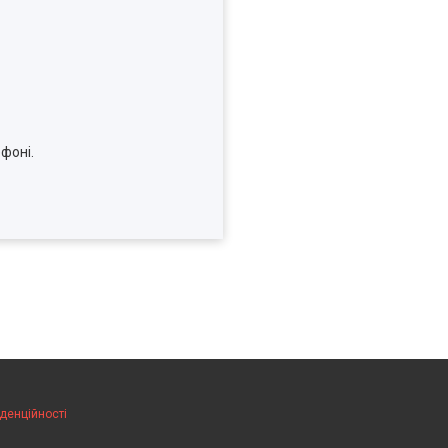
фоні.
денційності