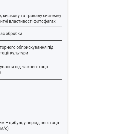
у, кишкову та тривалу системну
нтні властивості фитофагах.
час обробки
торного обприскування під
тації культури
вання під час вегетації
и
– цибулі, у період вегетації
м/с).