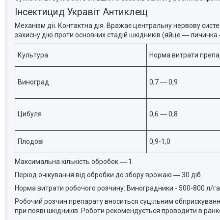
Інсектицид Укравіт Антиклещ
Механізм дії. Контактна дія. Вражає центральну нервову систе
захисну дію проти основних стадій шкідників (яйце ― личинка
Культура
Норма витрати препар
Виноград
0,7 ― 0,9
Цибуля
0,6 ― 0,8
Плодові
0,9-1,0
Максимальна кількість обробок ― 1.
Період очікування від обробки до збору врожаю ― 30 діб.
Норма витрати робочого розчину: Виноградники - 500-800 л/га, ц
Робочий розчин препарату вноситься суцільним обприскування
при появі шкідників. Роботи рекомендується проводити в ранков