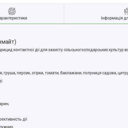
арактеристики
Інформація д
нмайт)
ицид контактної дії для захисту сільськогосподарських культур від
, груша, персик, огірки, томати, баклажани, полуниця садова, цитру
у;
арин;
ективність дії
 лужних.