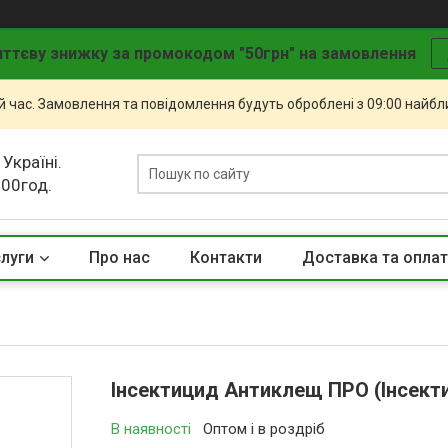
ттєву знижку за промокодом "50грн" на замовлення
й час. Замовлення та повідомлення будуть оброблені з 09:00 найбли
 Україні.
.00год.
слуги
Про нас
Контакти
Доставка та опла
Інсектицид Антиклещ ПРО (Інсект
В наявності
Оптом і в роздріб