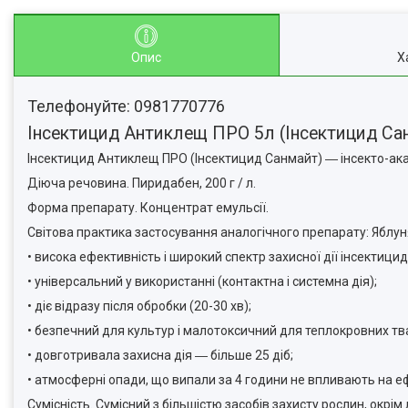
Опис
Х
Телефонуйте: 0981770776
Інсектицид Антиклещ ПРО 5л (Інсектицид Са
Інсектицид Антиклещ ПРО (Інсектицид Санмайт) ― інсекто-акар
Діюча речовина. Пиридабен, 200 г / л.
Форма препарату. Концентрат емульсії.
Світова практика застосування аналогічного препарату: Яблуня
• висока ефективність і широкий спектр захисної дії інсектицид
• універсальний у використанні (контактна і системна дія);
• діє відразу після обробки (20-30 хв);
• безпечний для культур і малотоксичний для теплокровних тв
• довготривала захисна дія ― більше 25 діб;
• атмосферні опади, що випали за 4 години не впливають на еф
Сумісність. Сумісний з більшістю засобів захисту рослин, окрім