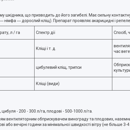
му шкідника, що призводить до його загибелі. Має сильну контактн
 ― німфа ― дорослий кліщ). Препарат проявляє акарицидні і репеле
ату, л / га
Спектр дії
Спосіб, 
вентиля
Кліщі і т. д.
час веге
Обприску
цибулевий кліщ, трипси
культур
Кліщі (види)
ибуля - 200 - 300 л/га, плодові - 500-1000 л/га.
м вентиляторним обприскувачем винограду та плодових, наземним 
і або вечірні години за мінімальної швидкості вітру (не більше 3-4 