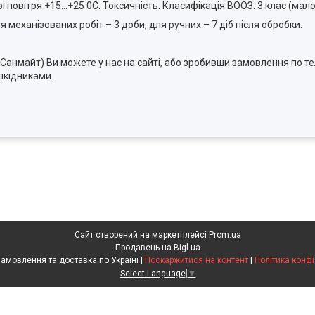
овітря +15...+25 0С. Токсичність. Класифікація ВООЗ: 3 клас (мало
механізованих робіт – 3 доби, для ручних – 7 діб після обробки.
 Санмайт) Ви можете у нас на сайті, або зробивши замовлення по 
шкідниками.
Сайт створений на маркетплейсі
Prom.ua
Продавець на Bigl.ua
Агрохімія. Замовлення та доставка по Україні |
Поскаржитися на контент
|
Політика конфі
Select Language
▼