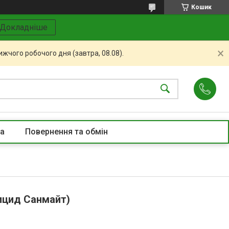
Кошик
Докладніше
жчого робочого дня (завтра, 08.08).
та
Повернення та обмін
ицид Санмайт)