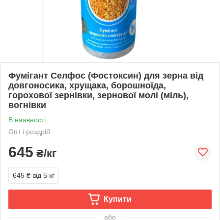
Фумігант Селфос (Фостоксин) для зерна від
довгоносика, хрущака, борошноїда,
горохової зернівки, зернової молі (міль),
вогнівки
В наявності
Опт і роздріб
645
₴/кг
645 ₴
від 5 кг
Купити
або