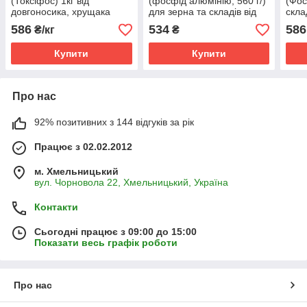
(Токсіфос) 1кг від
(фосфід алюмінію, 560 г/)
(Фос
довгоносика, хрущака
для зерна та складів від
скла
борошноїда, горохової
довгоносика, хрущака,
хрущ
586
534
586
₴/кг
₴
зернівки, зернової молі
борошноїда, зернової
горо
(міль), вогнівки, кротів
молі (міль)
зерн
Купити
Купити
Про нас
92% позитивних з 144 відгуків за рік
Працює з 02.02.2012
м. Хмельницький
вул. Чорновола 22, Хмельницький, Україна
Контакти
Сьогодні працює з 09:00 до 15:00
Показати весь графік роботи
Про нас