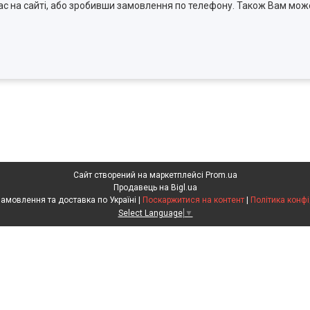
ас на сайті, або зробивши замовлення по телефону. Також Вам мож
Сайт створений на маркетплейсі
Prom.ua
Продавець на Bigl.ua
Агрохімія. Замовлення та доставка по Україні |
Поскаржитися на контент
|
Політика конфі
Select Language
▼