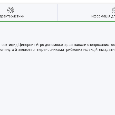
арактеристики
Інформація д
. Інсектицид Ципервит Агро допоможе в разі навали «непроханих го
рослину, а й являються переносниками грибкових інфекцій, які здат