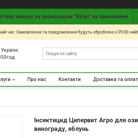
ттєву знижку за промокодом "50грн" на замовлення
чий час. Замовлення та повідомлення будуть оброблені з 09:00 най
 Україні.
.00год.
слуги
Про нас
Контакти
Доставка та опла
Інсектицид Ципервит Агро для озим
винограду, яблунь