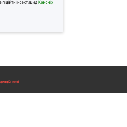
е підійти інсектицид
Канонір
денційності