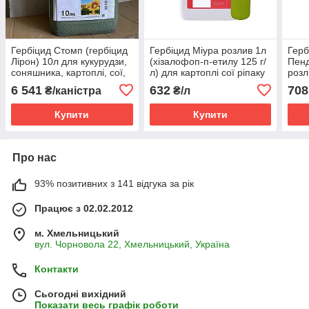
Гербіцид Стомп (гербіцид
Гербіцид Міура розлив 1л
Герб
Лірон) 10л для кукурудзи,
(хізалофоп-п-етилу 125 г/
Пенд
соняшника, картоплі, сої,
л) для картоплі сої ріпаку
розл
гороху, цибулі, моркви,
соняшника буряків цибулі
соня
6 541
632
708
₴/каністра
₴/л
томатів, петрушки
моркви томатів капусти
горо
Купити
Купити
Про нас
93% позитивних з 141 відгука за рік
Працює з 02.02.2012
м. Хмельницький
вул. Чорновола 22, Хмельницький, Україна
Контакти
Сьогодні вихідний
Показати весь графік роботи