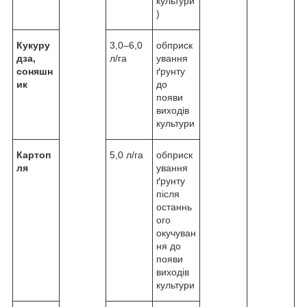
культури
)
Кукуру
3,0–6,0
обприск
дза,
л/га
ування
соняшн
ґрунту
ик
до
появи
виходів
культури
Картоп
5,0 л/га
обприск
ля
ування
ґрунту
після
останнь
ого
окучуван
ня до
появи
виходів
культури