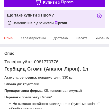
Купити з
Що таке купити з Пром?
Замовлення під захистом
Опис
Характеристики
Доставка
Оплата
Умови п
Опис
Телефонуйте: 0981770776
Гербіцид Стомп (Аналог Лірон), 1л
Активна речовина:
пендиметалін, 330 г/л
Спосіб дії
: ґрунтовий
Препаративна форма:
КЕ, концентрат емульсії
Переваги препарату Стомп:
Не вимагає негайного закладення в ґрунт і механічної
обробки міжряджень.