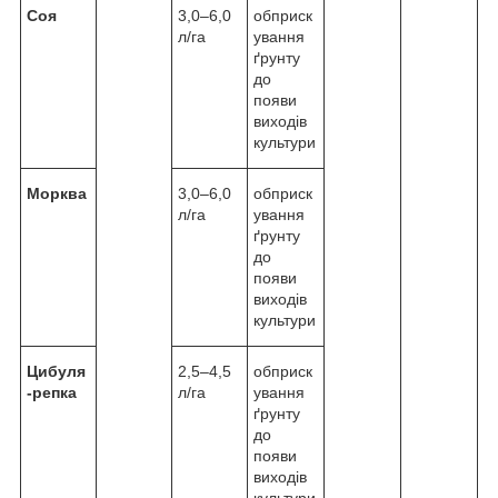
Соя
3,0–6,0
обприск
л/га
ування
ґрунту
до
появи
виходів
культури
Морква
3,0–6,0
обприск
л/га
ування
ґрунту
до
появи
виходів
культури
Цибуля
2,5–4,5
обприск
-репка
л/га
ування
ґрунту
до
появи
виходів