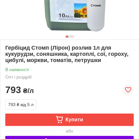
Гербіцид Стомп (Лірон) розлив 1л для
кукурудзи, соняшника, картоплі, сої, гороху,
цибулі, моркви, томатів, петрушки
В наявності
Опт і роздріб
793
₴/л
793 ₴
від 5 л
Купити
або