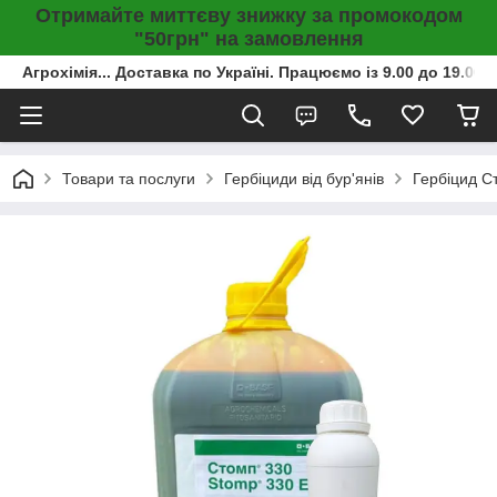
Отримайте миттєву знижку за промокодом
"50грн" на замовлення
Агрохімія... Доставка по Україні. Працюємо із 9.00 до 19.00г
Товари та послуги
Гербіциди від бур'янів
Гербіцид Ст