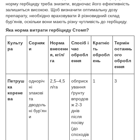
норму гербіциду треба знизити, водночас його ефективність
залишиться високою. Щоб визначити оптимальну дозу
препарату, необхідно враховувати й різновидний склад
бур'янів, оскільки вони мають різну чутливість до гербіциду.
Яка норма витрати
гербіциду Стомп
?
Культу
Сорняк
Норма
Спосіб і
Кратніс
Термін
ра
и
внесенн
час
ть
останнь
я, кг/л/
обробл
обробл
ого
га
ення
ень
обробл
ення
Петруш
одноріч
2,5–4,5
обприск
1
3
ка
ні
л/га
ування
корене
злакові
ґрунту
ва
та
впродов
дводоль
ж 2-3
ні бур'ян
днів
и
після
посіву
(до
споходів