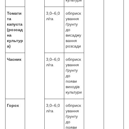
культури
Томати
3,0–6,0
обприск
та
л/га
ування
капуста
ґрунту
(розсад
до
на
висаджу
культур
вання
а)
розсади
Часник
3,0–6,0
обприск
л/га
ування
ґрунту
до
появи
виходів
культури
Горох
3,0–6,0
обприск
л/га
ування
ґрунту
до
появи