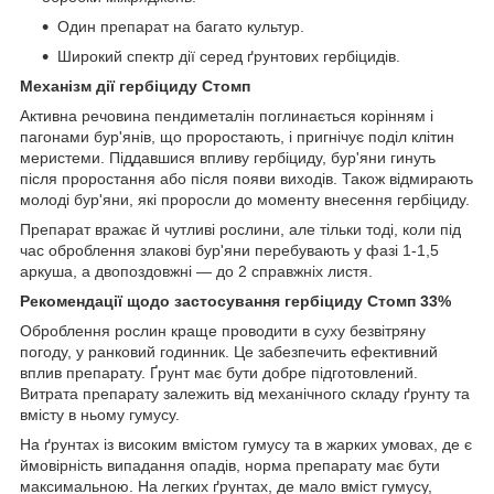
Один препарат на багато культур.
Широкий спектр дії серед ґрунтових гербіцидів.
Механізм дії гербіциду Стомп
Активна речовина пендиметалін поглинається корінням і
пагонами бур'янів, що проростають, і пригнічує поділ клітин
меристеми. Піддавшися впливу гербіциду, бур'яни гинуть
після проростання або після появи виходів. Також відмирають
молоді бур'яни, які проросли до моменту внесення гербіциду.
Препарат вражає й чутливі рослини, але тільки тоді, коли під
час оброблення злакові бур'яни перебувають у фазі 1-1,5
аркуша, а двопоздовжні — до 2 справжніх листя.
Рекомендації щодо застосування гербіциду Стомп 33%
Оброблення рослин краще проводити в суху безвітряну
погоду, у ранковий годинник. Це забезпечить ефективний
вплив препарату. Ґрунт має бути добре підготовлений.
Витрата препарату залежить від механічного складу ґрунту та
вмісту в ньому гумусу.
На ґрунтах із високим вмістом гумусу та в жарких умовах, де є
ймовірність випадання опадів, норма препарату має бути
максимальною. На легких ґрунтах, де мало вміст гумусу,