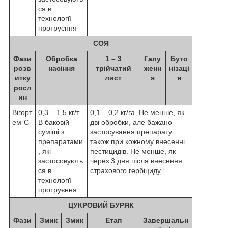
ся в
технології
протруєння
СОЯ
Фази
Обробка
1 – 3
Галу
Буто
розв
насіння
трійчатий
женн
нізаці
итку
лист
я
я
росл
ин
Вігорт
0,3 – 1,5 кг/т.
0,1 – 0,2 кг/га. Не менше, як
ем-С
В баковій
дві обробки, але бажано
суміші з
застосування препарату
препаратами
також при кожному внесенні
, які
пестицидів. Не менше, як
застосовують
через 3 дня після внесення
ся в
страхового гербіциду
технології
протруєння
ЦУКРОВИЙ БУРЯК
Фази
Змик
Змик
Етап
Завершальн