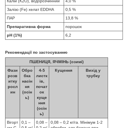
Калій (K
2
O), водорозчинний
4,0 %
Залізо (Fe) хелат EDDHA
0,5 %
ПАР
13,8 %
Препаративна форма
порошок
рН (1%)
6,2
Рекомендації по застосуванню
ПШЕНИЦЯ, ЯЧМІНЬ (озимі)
Фази
Обро
4-5
Кущення
Вихід у
розв
бка
листк
трубку
итку
насін
ів,
росл
ня
почат
ин
(осін
ок
ь)
куще
ння
(осін
ь)
Вігорт
0,1 –
0,08 –
0,08 – 0,2 кг/га. Мінімум 1-2
ем-С
0,5 кг/
0,2 кг/
обробки, але бажано при