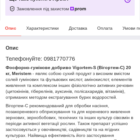
Замовлення під захистом
Опис
Характеристики
Доставка
Оплата
Умови п
Опис
Телефонуйте: 0981770776
Фосфорно-гумінове добриво Vigortem-S (Вігортем-С) 20
кг, Meristem
- являє собою сухий продукт з високим вмістом
солей гумінових та фульвових кислот, амінокислот, елементів
живлення та комплексом інших фізіологічно активних речовин
(цитокінінів, гіберелінів, ауксинів, полісахаридів, вітамінів),
отриманих методом екстрагування бурих водоростей.
Вігортем-С рекомендований для обробки насіння,
позакореневого обприскування та для кореневого живлення
зернових, зернобобових, технічних та інших культур сівозмін в
періоди активної вегетації рослин. Також препарат успішно
застосовується у овочівництві, садівництві та на ягідних
культурах. Найвища ефективність його застосування