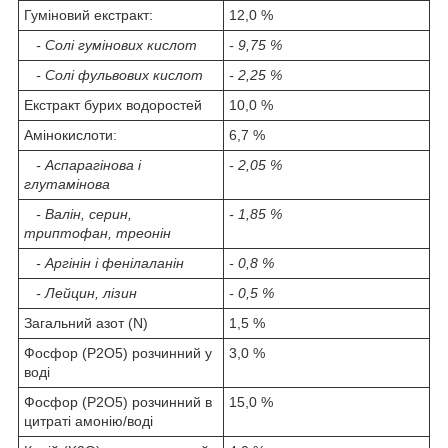
Гуміновий екстракт:
12,0 %
- Cолі гумінових кислот
- 9,75 %
- Cолі фульвових кислот
- 2,25 %
Екстракт бурих водоростей
10,0 %
Амінокислоти:
6,7 %
- Аспарагінова і
- 2,05 %
глутамінова
- Валін, серин,
- 1,85 %
триптофан, треонін
- Аргінін і фенілаланін
- 0,8 %
- Лейцин, лізин
- 0,5 %
Загальний азот (N)
1,5 %
Фосфор (P
2
O
5
) розчинний у
3,0 %
воді
Фосфор (P
2
O
5
) розчинний в
15,0 %
цитраті амонію/воді