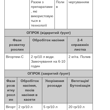
Разом з
Поли
чергуванням
препаратами
в
, які
використовую
ться в
технології
ОГІРОК (відкритий ґрунт)
Фази
Обробіток насіння
2-4
розвитку
справжніх
рослин
листка
Вігортем-С
2 гр/10 л води.
2 кг/га. Полив
Замочування на 6-10
годин
ОГІРОК (закритий ґрунт)
Фази
Обробіток
Укорінення
Вегетація/
розв
насіння,
розсади
Бутонізація
итку
посів
росл
насіння в
ин
касети
Вігорт
2 гр/10 л
5 гр/10 л
20 гр/10 л