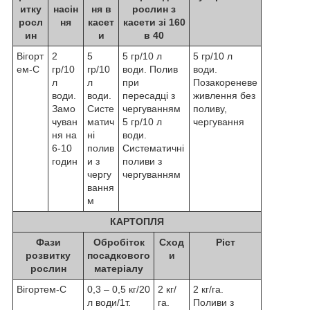
итку
насін
ня в
рослин з
росл
ня
касет
касети зі 160
ин
и
в 40
Вігорт
2
5
5 гр/10 л
5 гр/10 л
ем-С
гр/10
гр/10
води. Полив
води.
л
л
при
Позакореневе
води.
води.
пересадці з
живлення без
Замо
Систе
чергуванням
поливу,
чуван
матич
5 гр/10 л
чергування
ня на
ні
води.
6-10
полив
Систематичні
годин
и з
поливи з
чергу
чергуванням
вання
м
КАРТОПЛЯ
Фази
Обробіток
Сход
Ріст
розвитку
посадкового
и
рослин
матеріалу
Вігортем-С
0,3 – 0,5 кг/20
2 кг/
2 кг/га.
л води/1т.
га.
Поливи з