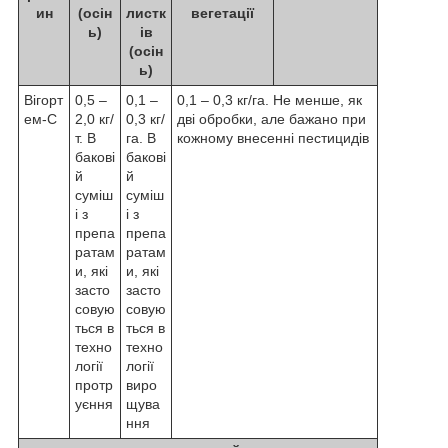
ин
(осін
листк
вегетації
ь)
ів
(осін
ь)
Вігорт
0,5 –
0,1 –
0,1 – 0,3 кг/га. Не менше, як
ем-С
2,0 кг/
0,3 кг/
дві обробки, але бажано при
т. В
га. В
кожному внесенні пестицидів
бакові
бакові
й
й
суміш
суміш
і з
і з
препа
препа
ратам
ратам
и, які
и, які
засто
засто
совую
совую
ться в
ться в
техно
техно
логії
логії
протр
виро
уєння
щува
ння