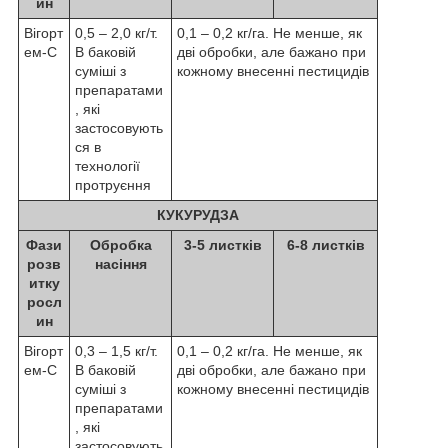
ин
Вігорт
0,5 – 2,0 кг/т.
0,1 – 0,2 кг/га. Не менше, як
ем-С
В баковій
дві обробки, але бажано при
суміші з
кожному внесенні пестицидів
препаратами
, які
застосовують
ся в
технології
протруєння
КУКУРУДЗА
Фази
Обробка
3-5 листків
6-8 листків
розв
насіння
итку
росл
ин
Вігорт
0,3 – 1,5 кг/т.
0,1 – 0,2 кг/га. Не менше, як
ем-С
В баковій
дві обробки, але бажано при
суміші з
кожному внесенні пестицидів
препаратами
, які
застосовують