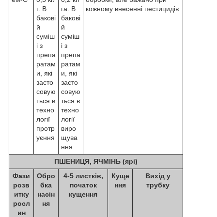
т. В
га. В
кожному внесенні пестицидів
бакові
бакові
й
й
суміш
суміш
і з
і з
препа
препа
ратам
ратам
и, які
и, які
засто
засто
совую
совую
ться в
ться в
техно
техно
логії
логії
протр
виро
уєння
щува
ння
ПШЕНИЦЯ, ЯЧМІНЬ (ярі)
Фази
Обро
4-5 листків,
Куще
Вихід у
розв
бка
початок
ння
трубку
итку
насін
кущення
росл
ня
ин