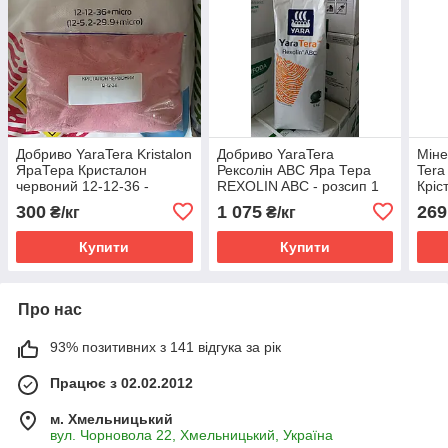
Добриво YaraTera Kristalon
Добриво YaraTera
Міне
ЯраТера Кристалон
Рексолін АВС Яра Тера
Tera
червоний 12-12-36 -
REXOLIN ABC - розсип 1
Кріс
розсип 1 кг
кг
18-1
300
1 075
269
₴/кг
₴/кг
(Нід
Купити
Купити
Про нас
93% позитивних з 141 відгука за рік
Працює з 02.02.2012
м. Хмельницький
вул. Чорновола 22, Хмельницький, Україна