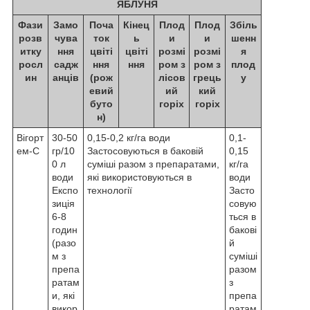
ЯБЛУНЯ
Фази
Замо
Поча
Кінец
Плод
Плод
Збіль
розв
чува
ток
ь
и
и
шенн
итку
ння
цвіті
цвіті
розмі
розмі
я
росл
садж
ння
ння
ром з
ром з
плод
ин
анців
(рож
лісов
грець
у
евий
ий
кий
буто
горіх
горіх
н)
Вігорт
30-50
0,15-0,2 кг/га води
0,1-
ем-С
гр/10
Застосовуються в баковій
0,15
0 л
суміші разом з препаратами,
кг/га
води
які використовуються в
води
Експо
технології
Засто
зиція
совую
6-8
ться в
годин
бакові
(разо
й
м з
суміші
препа
разом
ратам
з
и, які
препа
викор
ратам