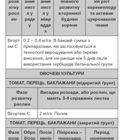
розв
ання
ання
повного
ий ріст
итку
лист
лист
розвитку
коренеплоду
росл
я у
я у
вторинної
та активне
ин
рядк
міжр
будови
цукронакопи
у
яддя
кореня
чення
х
Вігорт
0,2 – 0,4 кг/га. В баковій суміші з
ем-С
препаратами, які застосовуються в
технології вирощування або окреме
внесення, але не раніше ніж 5 днів після
використання гербіцидів бетанальної групи
ОВОЧЕВІ КУЛЬТУРИ
ТОМАТ, ПЕРЕЦЬ, БАКЛАЖАНИ (відкритий ґрунт)
Фази
Висадка розсади, або рослин, що
розвитку
мають 3-4 справжніх листка
рослин
Вігортем-С
2 кг/га. Полив
ТОМАТ, ПЕРЕЦЬ, БАКЛАЖАНИ (закритий ґрунт)
Фази
Обро
Посів
Пікіровка –
Період
розв
біток
насін
пересадка
укорінення