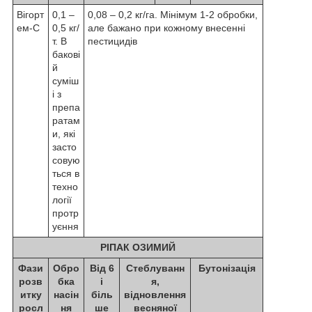
Вігорт
0,1 –
0,08 – 0,2 кг/га. Мінімум 1-2 обробки,
ем-С
0,5 кг/
але бажано при кожному внесенні
т. В
пестицидів
бакові
й
суміш
і з
препа
ратам
и, які
засто
совую
ться в
техно
логії
протр
уєння
РІПАК ОЗИМИЙ
Фази
Обро
Від 6
Стеблуванн
Бутонізація
розв
бка
і
я,
итку
насін
біль
відновлення
росл
ня
ше
весняної