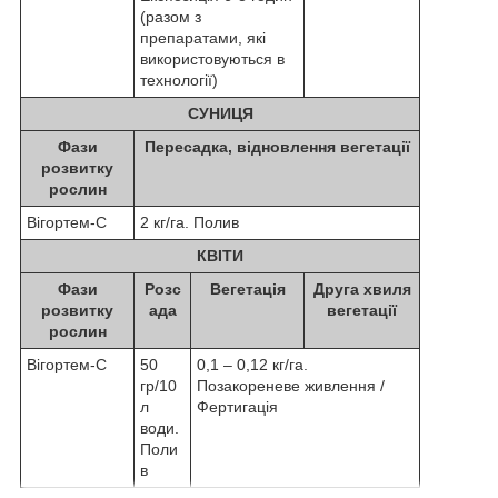
(разом з
препаратами, які
використовуються в
технології)
СУНИЦЯ
Фази
Пересадка, відновлення вегетації
розвитку
рослин
Вігортем-С
2 кг/га. Полив
КВІТИ
Фази
Розс
Вегетація
Друга хвиля
розвитку
ада
вегетації
рослин
Вігортем-С
50
0,1 – 0,12 кг/га.
гр/10
Позакореневе живлення /
л
Фертигація
води.
Поли
в