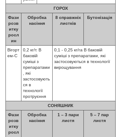
ГОРОХ
Фази
Обробка
8 справжніх
Бутонізація
розв
насіння
листків
итку
росл
ин
Вігорт
0,2 кг/т. В
0,1 - 0,25 кг/га В баковій
ем-С
баковій
суміші з препаратами, які
суміші з
застосовуються в технології
препаратами
вирощування
, які
застосовують
ся в
технології
протруєння
СОНЯШНИК
Фази
Обробка
1 – 3 пари
5 – 7 пар
розв
насіння
листя
листя
итку
росл