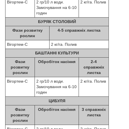
Вігортем-С
2 гр/10 л води.
2 кг/га. Полив
Замочування на 6-10
годин
БУРЯК СТОЛОВИЙ
Фази розвитку
4-5 справжніх листка
рослин
Вігортем-С
2 кг/га. Полив
БАШТАННІ КУЛЬТУРИ
Фази
Обробіток насіння
2-4
розвитку
справжніх
рослин
листка
Вігортем-С
2 гр/10 л води.
2 кг/га. Полив
Замочування на 6-10
годин
ЦИБУЛЯ
Фази
Обробіток насіння
3 справжніх
розвитку
листка
рослин
Вігортем-С
2 гр/10 л води.
2 кг/га. Полив