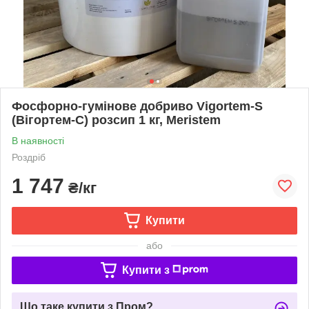
Фосфорно-гумінове добриво Vigortem-S
(Вігортем-С) розсип 1 кг, Meristem
В наявності
Роздріб
1 747
₴/кг
Купити
або
Купити з
Що таке купити з Пром?