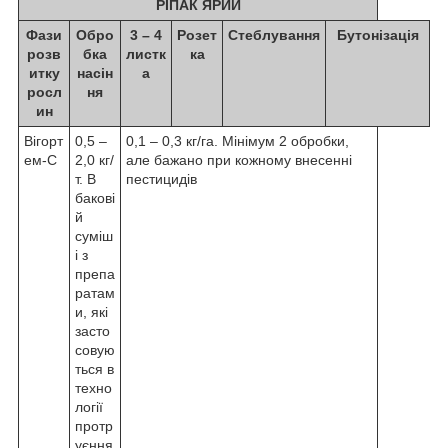
РІПАК ЯРИЙ
Фази
Обро
3 – 4
Розет
Стеблування
Бутонізація
розв
бка
листк
ка
итку
насін
а
росл
ня
ин
Вігорт
0,5 –
0,1 – 0,3 кг/га. Мінімум 2 обробки,
ем-С
2,0 кг/
але бажано при кожному внесенні
т. В
пестицидів
бакові
й
суміш
і з
препа
ратам
и, які
засто
совую
ться в
техно
логії
протр
уєння