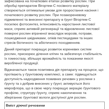
зафіксована на початкових етапах розвитку рослин. При
обробці препаратом Вігортем-С посівного матеріалу
створюються оптимальні умови для проростання насіння і
початкового розвитку рослин. При позакореневому
підживленні та внесенні препарату в ґрунт Вігортем-С
посилює фотосинтез, інтенсивність наростання листової
маси, сприяє активній регенерації та відновленню листової
поверхні рослин втраченої внаслідок морозів, потрави,
пошкодження шкідниками, опіків пестицидами та інших
стресів біотичного та абіотичного походженняв.
Даний препарат покращує розвиток кореневих систем
рослин, прискорює ділення клітин та забезпечує стабільність
їх гомеостазу, збільшує врожайність та показники якості
виробленої продукції.
Відзначається також позитивна дія препарату на процеси, що
протікають у ґрунтовому комплексі, а саме: підвищується
доступність надходження поживних речовин у рослини з
ґрунту та з добрив внесених у ґрунт, активується його
мікрофлора, що в свою чергу покращує аерацію ґрунтового
профілю, структуру ґрунту, сприяє накопиченню та
зберіганню ґрунтової вологи доступної для рослин.
Вміст діючої речовини