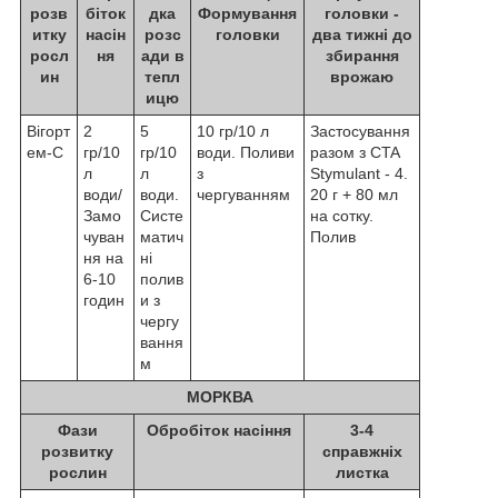
розв
біток
дка
Формування
головки -
итку
насін
розс
головки
два тижні до
росл
ня
ади в
збирання
ин
тепл
врожаю
ицю
Вігорт
2
5
10 гр/10 л
Застосування
ем-С
гр/10
гр/10
води. Поливи
разом з CTA
л
л
з
Stymulant - 4.
води/
води.
чергуванням
20 г + 80 мл
Замо
Систе
на сотку.
чуван
матич
Полив
ня на
ні
6-10
полив
годин
и з
чергу
вання
м
МОРКВА
Фази
Обробіток насіння
3-4
розвитку
справжніх
рослин
листка