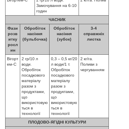
Замочування на 6-10
годин
ЧАСНИК
Фази
Обробіток
Обробіток
3-4
розв
насіння
насіння
справжніх
итку
(бульбочка)
(зубок)
листка
росл
ин
Вігорт
2 гр/10 л
0,3 – 0,5 кг/20
2 кг/га.
ем-С
води.
л води/1 т.
Поливи з
Обробіток
Обробіток
чергуванням
посадкового
посадкового
матеріалу
матеріалу
разом з
разом з
продуктами,
продуктами,
що
що
використовую
використовую
ться в
ться в
технології
технології
ПЛОДОВО-ЯГІДНІ КУЛЬТУРИ