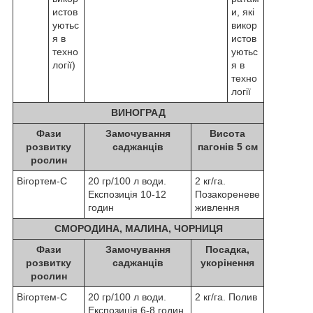
истов
и, які
уютьс
викор
я в
истов
техно
уютьс
логії)
я в
техно
логії
ВИНОГРАД
Фази
Замочування
Висота
розвитку
саджанців
пагонів 5 см
рослин
Вігортем-С
20 гр/100 л води.
2 кг/га.
Експозиція 10-12
Позакореневе
годин
живлення
СМОРОДИНА, МАЛИНА, ЧОРНИЦЯ
Фази
Замочування
Посадка,
розвитку
саджанців
укорінення
рослин
Вігортем-С
20 гр/100 л води.
2 кг/га. Полив
Експозиція 6-8 годин