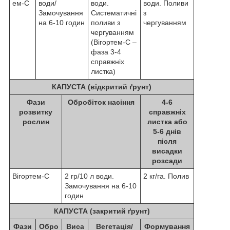
ем-С
води/
води.
води. Поливи
Замочування
Систематичні
з
на 6-10 годин
поливи з
чергуванням
чергуванням
(Вігортем-С –
фаза 3-4
справжніх
листка)
КАПУСТА (відкритий ґрунт)
Фази
Обробіток насіння
4-6
розвитку
справжніх
рослин
листка або
5-6 днів
після
висадки
розсади
Вігортем-С
2 гр/10 л води.
2 кг/га. Полив
Замочування на 6-10
годин
КАПУСТА (закритий ґрунт)
Фази
Обро
Виса
Вегетація/
Формування