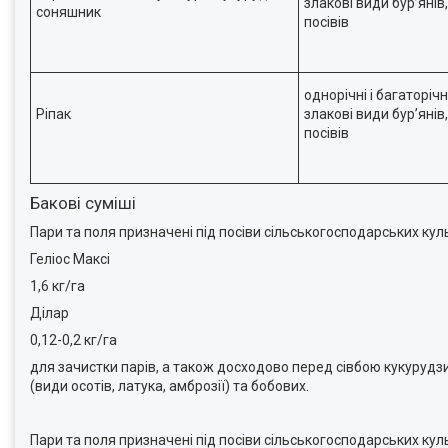
злакові види бур’янів
соняшник
посівів
однорічні і багаторіч
Ріпак
злакові види бур’янів
посівів
Бакові суміші
Пари та поля призначені під посіви сільськогосподарських кул
Геліос Максі
1,6 кг/га
Ділар
0,12-0,2 кг/га
для зачистки парів, а також досходово перед сівбою кукурудз
(види осотів, латука, амброзії) та бобових.
Пари та поля призначені під посіви сільськогосподарських кул