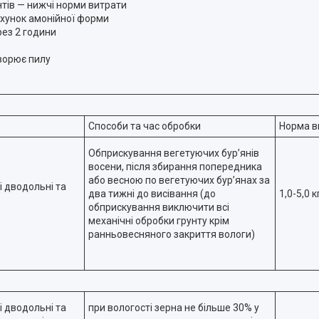
нтів — нижчі норми витрати
ахунок амонійної форми
ез 2 години
ворює пилу
Способи та час обробки
Норма в
Обприскування вегетуючих бур’янів
восени, після збирання попередника
або весною по вегетуючих бур’янах за
ні дводольні та
два тижні до висівання (до
1,0-5,0 к
обприскування виключити всі
механічні обробки грунту крім
ранньовесняного закриття вологи)
ні дводольні та
при вологості зерна не більше 30% у