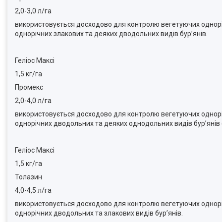
2,0-3,0 л/га
використовується досходово для контролю вегетуючих однорічн
однорічних злакових та деяких дводольних видів бур’янів.
Геліос Максі
1,5 кг/га
Промекс
2,0-4,0 л/га
використовується досходово для контролю вегетуючих однорічн
однорічних дводольних та деяких однодольних видів бур’янів (в
Геліос Максі
1,5 кг/га
Толазин
4,0-4,5 л/га
використовується досходово для контролю вегетуючих однорічн
однорічних дводольних та злакових видів бур’янів.