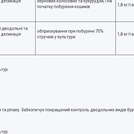
, десикація
зернових колосових та кукурудзи, і на
1,8 кг/га
початку побуріння кошиків
ні дводольні та
обприскування при побурінні 70%
, десикація
1,8 кг/га
стручків у культури
ьтур
и та ріпаку. Забезпечує покращений контроль дводольних видів бур
ьтур