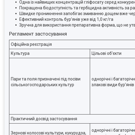
Одна із найвищих концентрацій гліфосату серед конкуре
Покращена біодоступність та гербіцидна активність за р
Швидке проникнення запобігає змиванню дощем вже чер
Ефективний контроль бур’янів уже від 1,0 кг/га
Зручна для використання препаративна форма, що не ут
Регламент застосування
Офіційна реєстрація
Культура
Цільові обʼєкти
Пари та поля призначені під посіви
однорічні і багаторіч
сільськогосподарських культур
злакові види бур’янів
Практичний досвід застосування
однорічні і багаторіч
Зернові колосові культури, кукурудза,