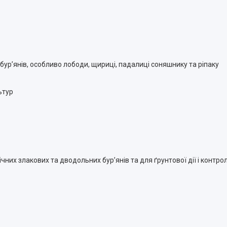
бур’янів, особливо лободи, щириці, падалиці соняшнику та ріпаку
ьтур
их злакових та дводольних бур’янів та для ґрунтової дії і контр