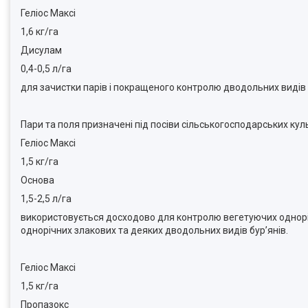
Геліос Максі
1,6 кг/га
Дисулам
0,4-0,5 л/га
для зачистки парів і покращеного контролю дводольних видів 
Пари та поля призначені під посіви сільськогосподарських кул
Геліос Максі
1,5 кг/га
Основа
1,5-2,5 л/га
використовується досходово для контролю вегетуючих однорічн
однорічних злакових та деяких дводольних видів бур’янів.
Геліос Максі
1,5 кг/га
Пропазокс