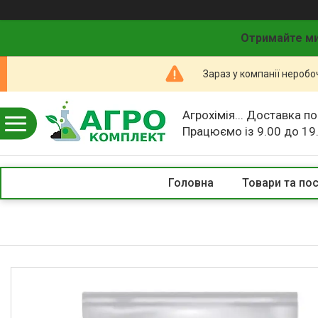
Отримайте ми
Зараз у компанії неробо
Агрохімія... Доставка по
Працюємо із 9.00 до 19
Головна
Товари та по