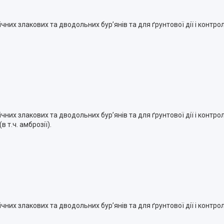
их злакових та дводольних бур’янів та для ґрунтової дії і контр
их злакових та дводольних бур’янів та для ґрунтової дії і контр
 т.ч. амброзії).
их злакових та дводольних бур’янів та для ґрунтової дії і контр