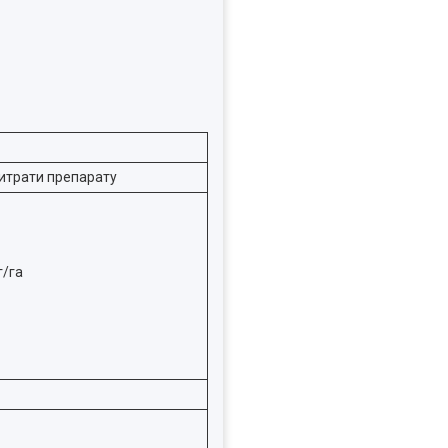
итрати препарату
г/га