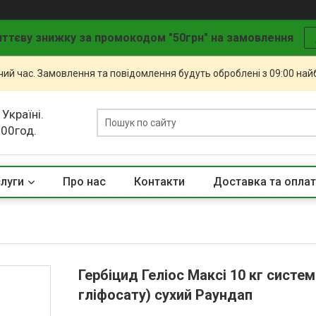
ттєву знижку за промокодом "50грн" на замовлення
чий час. Замовлення та повідомлення будуть оброблені з 09:00 най
 Україні.
.00год.
слуги
Про нас
Контакти
Доставка та опла
Гербіцид Геліос Максі 10 кг систем
гліфосату) сухий Раундап