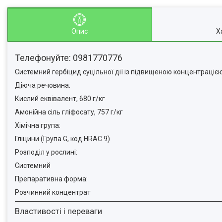
Опис
Х
Телефонуйте: 0981770776
Системний гербіцид суцільної дії із підвищеною концентрацією
Діюча речовина:
Кислий еквівалент, 680 г/кг
Амонійна сіль гліфосату, 757 г/кг
Хімічна група:
Гліцини (Група G, код HRAC 9)
Розподіл у рослині:
Системний
Препаративна форма:
Розчинний концентрат
Властивості і переваги