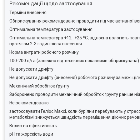
Рекомендації щодо застосування
Терміни внесення
Обприскування рекомендовано проводити під час активної веге
Оптимальна температура застосування
Оптимальна температура +12…+25 ºС, відносна вологість повітря 
протягом 2-3 годин після внесення
Норма витрати робочого розчину
100-200 л/га (залежно від технічних показників обприскувача)
Не допускати дрифту
Не допускати дрифту (знесення) робочого розчину за межі ціль
Механічний обробіток ґрунту
Заборонено проводити механічний обробіток ґрунту раніше ніж 
Не рекомендовано
застосовувати Геліос Максі, коли бур’яни перебувають у стрес
метаболізмі знижується швидкість переміщення діючих речовин
Вплив на ефективність.
pH та жорскість води