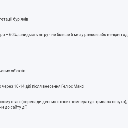
тації бур’янів
– 60%, швидкість вітру - не більше 5 м/с у ранкові або вечірні год
ових об’єктів
через 10-14 діб після внесення Геліос Максі
овому стані (перепади денних і нічних температур, тривала посуха),
 до сайту дії.