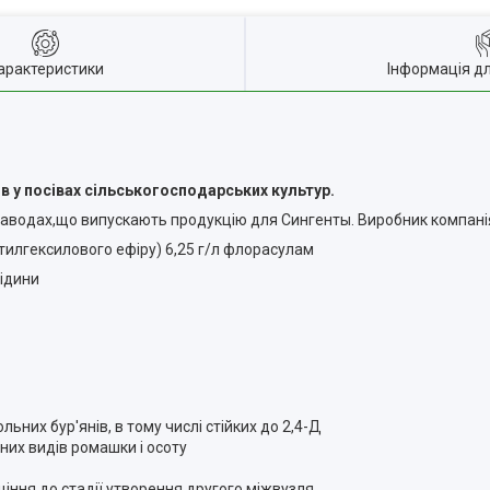
арактеристики
Інформація д
ів у посівах сільськогосподарських культур.
 заводах,що випускають продукцію для Сингенты. Виробник компані
этилгексилового ефіру) 6,25 г/л флорасулам
ідини
ьних бур'янів, в тому числі стійких до 2,4-Д
них видів ромашки і осоту
щіння до стадії утворення другого міжвузля