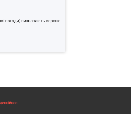
дної погоди) визначають верхню
денційності