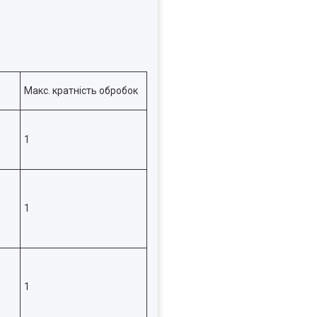
Макс. кратність обробок
1
1
1