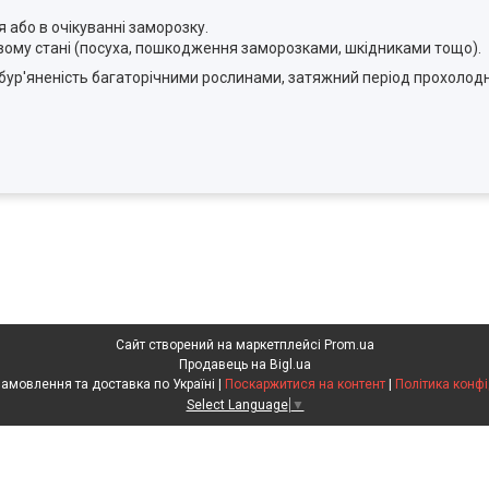
 або в очікуванні заморозку.
овому стані (посуха, пошкодження заморозками, шкідниками тощо).
а забур'яненість багаторічними рослинами, затяжний період прохоло
Сайт створений на маркетплейсі
Prom.ua
Продавець на Bigl.ua
Агрохімія. Замовлення та доставка по Україні |
Поскаржитися на контент
|
Політика конфі
Select Language
▼