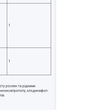
1
1
сту рослин та рідкими
і феноксапропопу, клодинафоп-
ів.