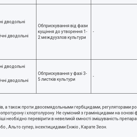
ні дводольні
Обприскування від фази
кущіння до утворення 1-
-
ічні дводольні
2 междуузлов культури
ні дводольні
Обприскування у фазі 3-
-
5 листків культури
ічні дводольні
идів, а також проти двосемядольными гербіцидами, регуляторами ро
зопротурону і хлортолурону. Не сумісний з грамініцидами на основ
ші необхідно перевірити в невеликій ємності змішуваність препарат
рбо , Альто супер, інсектицидами
Енжіо ,
Карате Зеон.