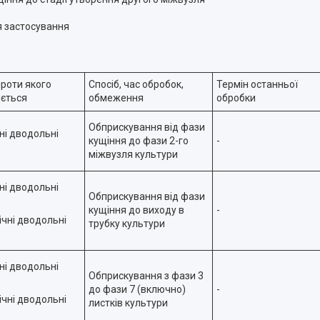
я застосування
проти якого
Спосіб, час обробок,
Термін останньої
ється
обмеження
обробки
Обприскування від фази
ні дводольні
кущіння до фази 2-го
-
міжвузля культури
ні дводольні
Обприскування від фази
кущіння до виходу в
-
ічні дводольні
трубку культури
ні дводольні
Обприскування з фази 3
до фази 7 (включно)
-
ічні дводольні
листків культури