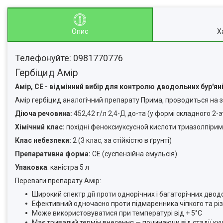
Опис
Х
Телефонуйте: 0981770776
Гербіцид Амір
Амір, СЕ - відмінний вибір для контролю дводольних бур'ян
Амір гербіцид аналогічний препарату Прима, проводиться на
Діюча речовина:
452,42 г/л 2,4-Д до-та (у формі складного 2-
Хімічний клас:
похідні феноксиуксусной кислоти триазолпірим
Клас небезпеки:
2 (3 клас, за стійкістю в ґрунті)
Препаративна форма:
СЕ (суспензійна емульсія)
Упаковка
: каністра 5 л
Переваги препарату Амір:
Широкий спектр дії проти однорічних і багаторічних дводол
Ефективний одночасно проти підмаренника чіпкого та різ
Може використовуватися при температурі від + 5°С
Має тривалий термін внесення — починаючи від стадії ку