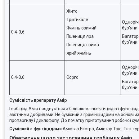
Жито
Тритикале
Одноріч
Ячмінь озимий
бур'яни
0,4-0,6
Пшениця яра
Багатор
бур'яни
Пшениця озима
ярий ячмінь
Одноріч
бур'яни
0,4-0,6
Сорго
Багатор
бур'яни
Сумісність препарату Амір
Гербіцид Амір поєднується з більшістю інсектицидів і фунгіц
азотними добривами. Не сумісний з грамініцидами на основі и
пропаргилу і диклофопу. До початку приготування робочої сумі
Сумісний з фунгіцидами
Амістар Екстра, Амістар Тріо, Тілт ту
Обмеження щодо застосування гербіциду Амір