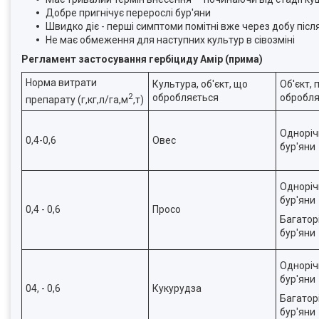
Добре пригнічує перерослі бур'яни
Швидко діє - перші симптоми помітні вже через добу післ
Не має обмеження для наступних культур в сівозміні
Регламент застосування гербіциду Амір (прима)
Норма витрати
Культура, об'єкт, що
Об'єкт, 
2
обробляється
обробля
препарату (г,кг,л/га,м
,т)
Одноріч
0,4-0,6
Овес
бур'яни
Одноріч
бур'яни
0,4 - 0,6
Просо
Багатор
бур'яни
Одноріч
бур'яни
04, - 0,6
Кукурудза
Багатор
бур'яни