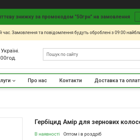
ттєву знижку за промокодом "50грн" на замовлення
й час. Замовлення та повідомлення будуть оброблені з 09:00 найбли
 Україні.
.00год.
слуги
Про нас
Контакти
Доставка та опла
Гербіцид Амір для зернових колосо
В наявності
Оптом і в роздріб