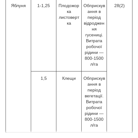
Яблуня
1-1,25
Плодожор
Обприскув
28(2)
ка
ання в
листоверт
період
ка
відроджен
ня
гусениці.
Витрата
робочої
рідини —
800-1500
л/га
1,5
Клещи
Обприскув
ання в
період
вегетації.
Витрата
робочої
рідини —
800-1500
л/га