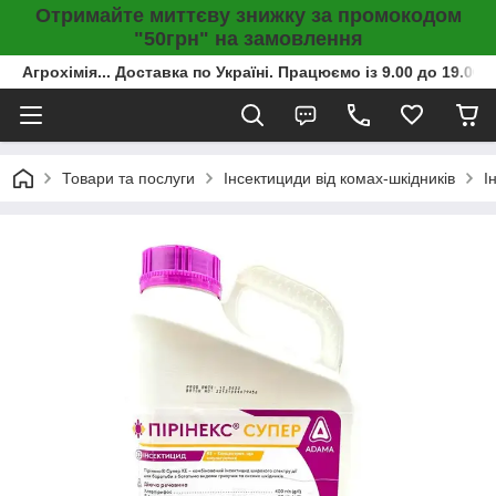
Отримайте миттєву знижку за промокодом
"50грн" на замовлення
Агрохімія... Доставка по Україні. Працюємо із 9.00 до 19.00г
Товари та послуги
Інсектициди від комах-шкідників
І