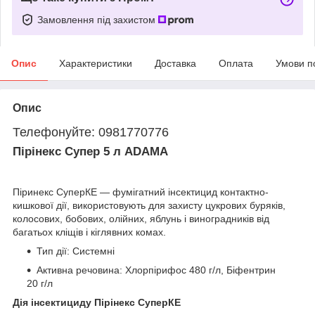
Замовлення під захистом
Опис
Характеристики
Доставка
Оплата
Умови п
Опис
Телефонуйте: 0981770776
Пірінекс Супер 5 л ADAMA
Піринекс СуперКЕ — фумігатний інсектицид контактно-
кишкової дії, використовують для захисту цукрових буряків,
колосових, бобових, олійних, яблунь і виноградників від
багатьох кліщів і кіглявних комах.
Тип дії: Системні
Активна речовина: Хлорпірифос 480 г/л, Біфентрин
20 г/л
Дія інсектициду Пірінекс СуперКЕ