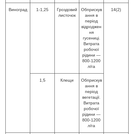
Виноград
1-1,25
Гроздовий
Обприскув
14(2)
листочок
ання в
період
відроджен
ня
гусениці.
Витрата
робочої
рідини —
800-1200
л/га
1,5
Клещи
Обприскув
ання в
період
вегетації.
Витрата
робочої
рідини —
800-1200
л/га