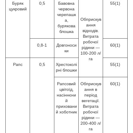
Буряк
0,5
Бавовна
55(1)
цукровий
червона
черепашк
Обприскув
а,
ання
бурякова
відходів.
блошка
Витрата
робочої
0,8-1
Довгоноси
60(1)
рідини —
ки
100-200 л/
га
Рапс
0,5
Хрестоколі
55(1)
рні блошки
Рапсовий
Обприскув
60(1)
цвітоїд,
ання в
насіннєни
період
й
вегетації.
приховани
Витрата
й хоботник
робочої
рідини —
200-400 л/
га