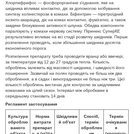
Хлорпифрифос — фосфорорганічне з'єднання, яке на
шкідника впливає контактно, діє за допомогою інгібування
синтезу холінестерози в комахи. Біфентрин — піретроїдний
інсекто-акарацид, діє на комах контактно, фумігатно, а також
завдяки блокуванню активності шлунка. Обидва компоненти
паралізують у комахи нервову систему. Піринекс СуперКЕ
результативно впливає на всі стадії розвитку шкідників. Перше
розпилення проводять, коли збільшення шкідника досягла
економічного порога.
Розпилення препарату треба проводити вранці або ввечері,
за температури від 12 до 27 градусів тепла. Кількість
оброблень залежить від масовості шкідника, і швидкості його
поширення. Зазвичай на полях проводять не більш ніж два
оброблення, а в садах і виноградниках не більш ніж три. Цієї
кількості оброблень вистачає для контролю за шкідливими
комахами на цілий сезон. Інтервал між обробками в
середньому становить 14 днів.
Регламент застосування
Культура
Норма
Шкідливи
Спосіб,
Термін
оброблю
витрати
й об'єкт
термін
очікуванн
ваного
препарат
оброблен
я
об'єкта
у, л (кг)/га
ня
(кратність