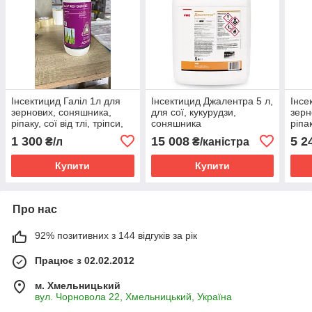
Інсектицид Галіл 1л для
Інсектицид Джалентра 5 л,
Інсе
зернових, соняшника,
для сої, кукурудзи,
зерн
ріпаку, сої від тлі, тріпси,
соняшника
ріпак
квітоїда, совки, цибулевої
хлорантраніліпрол 106 г/л,
квіт
1 300
15 008
5 2
₴/л
₴/каністра
мухи, совки довгоносика
біфентрин 159 г/л
мухи
Купити
Купити
Про нас
92% позитивних з 144 відгуків за рік
Працює з 02.02.2012
м. Хмельницький
вул. Чорновола 22, Хмельницький, Україна