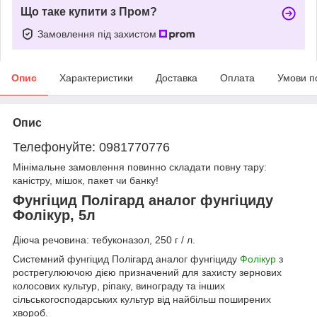
Що таке купити з Пром?
Замовлення під захистом
Опис
Характеристики
Доставка
Оплата
Умови п
Опис
Телефонуйте: 0981770776
Мінімальне замовлення повинно складати повну тару:
каністру, мішок, пакет чи банку!
Фунгіцид Полігард аналог фунгіциду
Фолікур, 5л
Діюча речовина: тебуконазол, 250 г / л.
Системний фунгіцид Полігард аналог фунгіциду
Фолікур
з
рострегулюючою дією призначений для захисту зернових
колосових культур, ріпаку, винограду та інших
сільськогосподарських культур від найбільш поширених
хвороб.