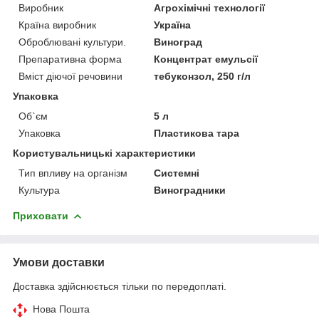
Виробник
Агрохімічні технології
Країна виробник
Україна
Оброблювані культури.
Виноград
Препаративна форма
Концентрат емульсії
Вміст діючої речовини
тебyкoнзoл, 250 г/л
Упаковка
Об`єм
5 л
Упаковка
Пластикова тара
Користувальницькі характеристики
Тип впливу на організм
Системні
Культура
Виноградники
Приховати
Умови доставки
Доставка здійснюється тільки по передоплаті.
Нова Пошта