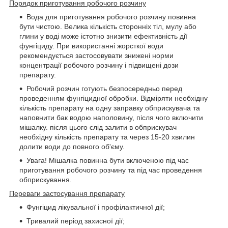
Порядок приготування робочого розчину
Вода для приготування робочого розчину повинна
бути чистою. Велика кількість сторонніх тіл, мулу або
глини у воді може істотно знизити ефективність дії
фунгіциду. При використанні жорсткої води
рекомендується застосовувати знижені норми
концентрації робочого розчину і підвищені дози
препарату.
Робочий розчин готують безпосередньо перед
проведенням фунгіцидної обробки. Відміряти необхідну
кількість препарату на одну заправку обприскувача та
наповнити бак водою наполовину, після чого включити
мішалку. після цього слід залити в обприскувач
необхідну кількість препарату та через 15-20 хвилин
долити води до повного об'єму.
Увага! Мішалка повинна бути включеною під час
приготування робочого розчину та під час проведення
обприскування.
Переваги застосування препарату
Фунгіцид лікувальної і профілактичної дії;
Тривалий період захисної дії;