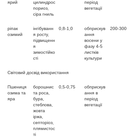
ярий
цилиндрос
період
пориоз,
вегетації
сіра гниль
ріпак
інгібуванн
0,8-1,0
обприскув
200-300
озимий
я росту,
ання
підвищенн
восени у
я
фазу 4-5
зимостійко
листків
сті
культури
Світовий досвід використання
Пшениця
борошнис
0,5-0,75
обприскув
озима та
та роса,
ання в
яра
бура,
період
стеблова,
вегетації
жовта
іржа,
септоріоз,
плямистос
ті