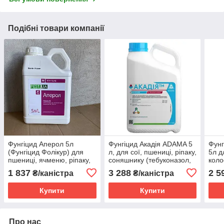
Подібні товари компанії
Фунгіцид Аперол 5л
Фунгіцид Акадія ADAMA 5
Фунг
(Фунгіцид Фолікур) для
л, для сої, пшениці, ріпаку,
5л д
пшениці, ячменю, ріпаку,
соняшнику (тебуконазол,
коло
сої, винограду (250 г/л
азоксистробін)
(пше
1 837
3 288
2 5
₴/каністра
₴/каністра
тебуконазол)
ярий
Купити
Купити
Про нас