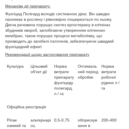
Механізм дії препарату:
Фунгіцид Полігард володіє системною дією. Він швидко
проникає в рослину і рівномірно поширюється по ньому.
Діюча речовина порушує синтез ергостерину в клітинах
збудників хвороб, запобігаючи утворенням клітинних
мембран, також порушує процеси метаболізму, що
призводить до загибелі патогенів, забезпечуючи швидкий
фунгіцидний ефект.
Рекомендації щодо застосування препарату
Культура
Цільовий
Норма
Оптималь
Норма
об'єкт дії
витрати
ний період
витрати
препарату
обробки
робочої
фунгіциду
рідини л /
полигард,
га
л / га
Офіційна реєстрація
Ріпак
альтернарі
0,5-0,75
обприскув
200-400
озимий та
оз,
ання в