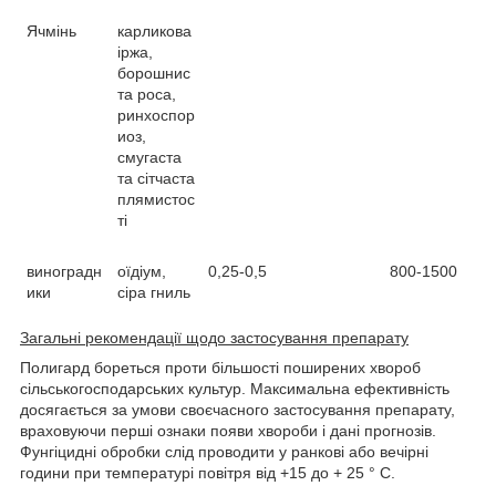
Ячмінь
карликова
іржа,
борошнис
та роса,
ринхоспор
иоз,
смугаста
та сітчаста
плямистос
ті
виноградн
оїдіум,
0,25-0,5
800-1500
ики
сіра гниль
Загальні рекомендації щодо застосування препарату
Полигард бореться проти більшості поширених хвороб
сільськогосподарських культур. Максимальна ефективність
досягається за умови своєчасного застосування препарату,
враховуючи перші ознаки появи хвороби і дані прогнозів.
Фунгіцидні обробки слід проводити у ранкові або вечірні
години при температурі повітря від +15 до + 25 ° С.