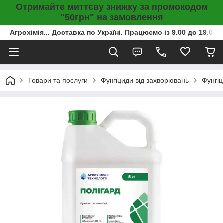
Отримайте миттєву знижку за промокодом
"50грн" на замовлення
Агрохімія... Доставка по Україні. Працюємо із 9.00 до 19.00г
Товари та послуги
Фунгіциди від захворювань
Фунгіц