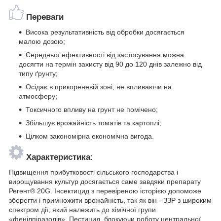
Переваги
Висока результативність від обробки досягається
малою дозою;
Середньої ефективності від застосування можна
досягти на термін захисту від 90 до 120 днів залежно від
типу ґрунту;
Осідає в прикореневій зоні, не впливаючи на
атмосферу;
Токсичного впливу на грунт не помічено;
Збільшує врожайність томатів та картоплі;
Цілком закономірна економічна вигода.
Характеристика:
Підвищення прибутковості сільського господарства і
вирощування культур досягається саме завдяки препарату
Регент® 20G. Інсектицид з перевіреною історією допоможе
зберегти і примножити врожайність, так як він - ЗЗР з широким
спектром дії, який належить до хімічної групи
«фенілпіразолів». Пестицид, блокуючи роботу центральної