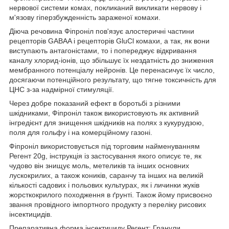
нервової системи комах, покликаний викликати нервову і
м'язову гіперзбужденність зараженої комахи.
Діюча речовина Фіпроніл пов'язує алостеричні частини
рецепторів GABAA і рецепторів GluCl комахи, а так, як вони
виступають антагоністами, то і попереджує відкривання
каналу хлорид-іонів, що збільшує їх нездатність до зниження
мембранного потенціалу нейронів. Це перенасичує їх число,
досягаючи потенційного результату, що тягне токсичність для
ЦНС з-за надмірної стимуляції.
Через добре показаний ефект в боротьбі з різними
шкідниками, Фіпроніл також використовують як активний
інгредієнт для знищення шкідників на полях з кукурудзою,
поля для гольфу і на комерційному газоні.
Фіпроніл використовується під торговим найменуванням
Регент 20g, інструкція із застосування якого описує те, як
чудово він знищує моль, метеликів та інших основних
лускокрилих, а також коників, саранчу та інших на великій
кількості садових і польових культурах, як і личинки жуків
жорсткокрилого походження в ґрунті. Також йому присвоєно
звання провідного імпортного продукту з переліку рисових
інсектицидів.
Препаративна форма інсектициду Регент: Гранули