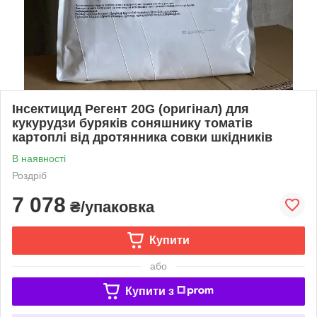
Інсектицид Регент 20G (оригінал) для
кукурудзи буряків соняшнику томатів
картоплі від дротянника совки шкідників
В наявності
Роздріб
7 078
₴/упаковка
Купити
або
Купити з