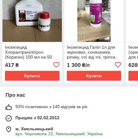
Інсектицид
Інсектицид Галіл 1л для
Інсе
Хлорантраніліпрол
зернових, соняшника,
(ори
(Кораген) 100 мл на 50
ріпаку, сої від тлі, тріпси,
для 
сот для яблуні, картоплі,
квітоїда, совки, цибулевої
соня
417
1 300
628
₴
₴/л
кукурудзи і томату від
мухи, совки довгоносика
дрот
вогнівки
шкід
Купити
Купити
Про нас
93% позитивних з 140 відгуків за рік
Працює з 02.02.2012
м. Хмельницький
вул. Чорновола 22, Хмельницький, Україна