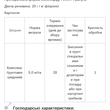
Діюча речовина: 20 г / кг фіпроніл
Картопля
Термін
очікування
Час
Норма
Кратність
(днів до
застосува
Шкідник
витрати
обробок
збору
ння
врожаю)
Знесення
в грунт
спеціальн
ими
сошникам
Комплекс
и і
ґрунтових
5,0 кг/га
28
1
дозаторам
шкідників
и при
посадці
або при
нагортані
гребенів
Господарські характеристики: