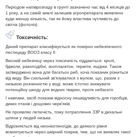
Періодом напіврозпаду в грунті зазначено час від 4 місяців до
1 року, а на самій землі залишків агропрепарата виявлено
куди меншу кількість, так як йому властива чутливість до
світла (фотоліз).
Токсичність:
Даний препарат класифікується як помірно небезпечного
пестициду ВООЗ класу II.
Високій небезпеці через токсичність піддаються: кролі,
бджоли, ракоподібні, зоопланктон, терміти, ящірки. Також
затверджено вона для багатьох риб, хоча показник різниться
від виду. Він схильний зв'язуватися з мулом, що, разом з
низькою розчинністю у воді, може істотно знижувати
потенційну шкоду для водних тварин, проте небагато.
І навпаки, засіб показав відносну нешкідливість для горобців,
диких птахів і дощових черв'яків.
Не проявляє летючість, тому потрапляння ЗЗР в дихальні
шляхи у людей низька.
Відрізняється від неонікотиноїдів, до деякого рівня
всмоктуються через шкірний покрив, тим, що не виявляє такої