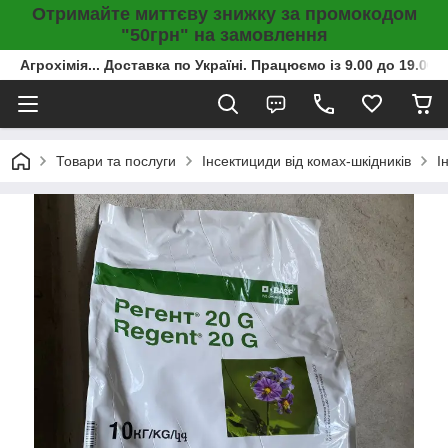
Отримайте миттєву знижку за промокодом
"50грн" на замовлення
Агрохімія... Доставка по Україні. Працюємо із 9.00 до 19.00г
Товари та послуги
Інсектициди від комах-шкідників
І