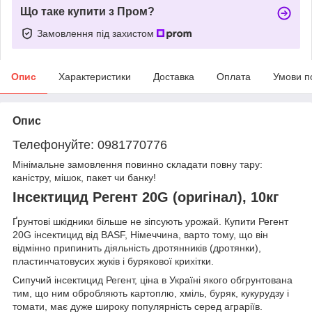
Що таке купити з Пром?
Замовлення під захистом
Опис
Характеристики
Доставка
Оплата
Умови п
Опис
Телефонуйте: 0981770776
Мінімальне замовлення повинно складати повну тару:
каністру, мішок, пакет чи банку!
Інсектицид Регент 20G (оригінал), 10кг
Ґрунтові шкідники більше не зіпсують урожай. Купити Регент
20G інсектицид від BASF, Німеччина, варто тому, що він
відмінно припинить діяльність дротянників (дротянки),
пластинчатовусих жуків і бурякової крихітки.
Сипучий інсектицид Регент, ціна в Україні якого обгрунтована
тим, що ним обробляють картоплю, хміль, буряк, кукурудзу і
томати, має дуже широку популярність серед аграріїв.