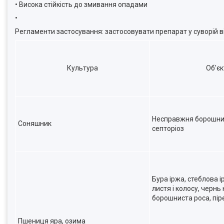
• Висока стійкість до змивання опадами
•
Регламенти застосування: застосовувати препарат у суворій в
Культура
Об'єк
Несправжня борошнис
Соняшник
септоріоз
Бура іржа, стеблова і
листя і колосу, чернь
борошниста роса, пі
Пшениця яра, озима