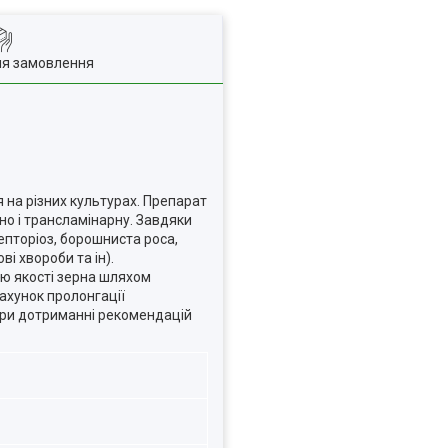
ля замовлення
я на різних культурах. Препарат
ьно і трансламінарну. Завдяки
епторіоз, борошниста роса,
і хвороби та ін).
ню якості зерна шляхом
рахунок пролонгації
 При дотриманні рекомендацій