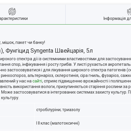
арактеристики
Інформація д
 мішок, пакет чи банку!
ал), Фунгіцид Sуngеntа Швейцарія, 5л
) широкого спектра дії із системними властивостями для застосуванн
ння спор, інфікування і росту грибів. У листі рухається акропетал
но застосовуватися і для лікування широкого спектра патогенів (с
инхоспороз, альтернаріоз, склеротинія, сіра гниль, фузаріоз, сажков
тавлений у нас на
сайті
, сприяє підвищенню врожайності і поліпшен
ивність використання вологи, призупиняється старіння рослини за 
. Може застосовуватися в інтегрованих системах захисту культур.
 культуру.
стробілуріни; триазолу
І II клас (малотоксичні)