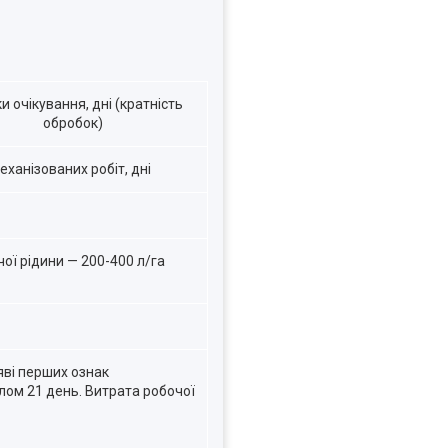
и очікування, дні (кратність
обробок)
еханізованих робіт, дні
ої рідини — 200-400 л/га
яві перших ознак
алом 21 день. Витрата робочої