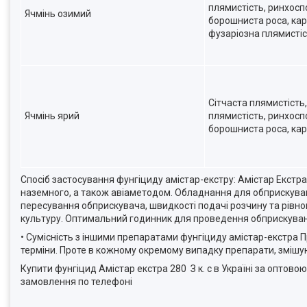
плямистість, ринхосп
Ячмінь озимий
борошниста роса, кар
фузаріозна плямистіс
Сітчаста плямистість
Ячмінь ярий
плямистість, ринхосп
борошниста роса, ка
Спосіб застосування фунгіциду амістар-екстру: Амістар Екстр
наземного, а також авіаметодом. Обладнання для обприскува
пересування обприскувача, швидкості подачі розчину та рівном
культуру. Оптимальний годинник для проведення обприскування 
• Сумісність з іншими препаратами фунгіциду амістар-екстра П
терміни. Проте в кожному окремому випадку препарати, змішуют
Купити фунгіцид Амістар екстра 280 З к. с в Україні за оптово
замовлення по телефоні