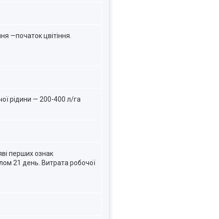
ння —початок цвітіння.
ої рідини — 200-400 л/га
яві перших ознак
алом 21 день. Витрата робочої