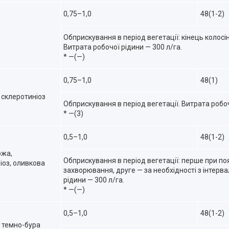
0,75–1,0
48(1-2)
Обприскування в період вегетації: кінець колосі
Витрата робочої рідини — 300 л/га.
* —(—)
0,75–1,0
48(1)
 склеротиніоз
Обприскування в період вегетації. Витрата робоч
* —(3)
0,5–1,0
48(1-2)
ржа,
Обприскування в період вегетації: перше при по
іоз, оливкова
захворювання, друге — за необхідності з інтерв
рідини — 300 л/га.
* —(—)
0,5–1,0
48(1-2)
, темно-бура