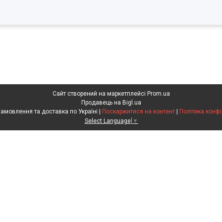
Сайт створений на маркетплейсі
Prom.ua
Продавець на Bigl.ua
Агрохімія. Замовлення та доставка по Україні |
Поскаржитися на контент
|
Політика конфі
Select Language
▼