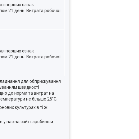
яві перших ознак
алом 21 день. Витрата робочої
яві перших ознак
алом 21 день. Витрата робочої
обладнання для обприскування
хуванням швидкості
ідно до норми та витрат на
температури не більше 25°С.
рнових культурах в ті ж
е у нас на сайті, зробивши