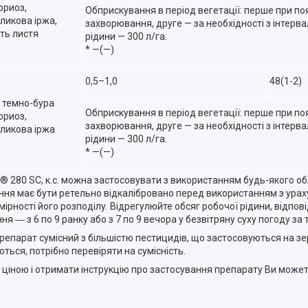
ориоз,
Обприскування в період вегетації: перше при по
ликова іржа,
захворювання, друге — за необхідності з інтерв
ть листя
рідини — 300 л/га.
* —(—)
0,5–1,0
48(1-2)
, темно-бура
Обприскування в період вегетації: перше при по
ориоз,
захворювання, друге — за необхідності з інтерв
рликова іржа
рідини — 300 л/га.
* —(—)
а® 280 SС, к.с. можна застосовувати з використанням будь-якого 
ння має бути ретельно відкалібровано перед використанням з ура
ірності його розподілу. Відрегулюйте обсяг робочої рідини, відпов
― з 6 по 9 ранку або з 7 по 9 вечора у безвітряну суху погоду за 
репарат сумісний з більшістю пестицидів, що застосовуються на зе
ься, потрібно перевіряти на сумісність.
ю ціною і отримати інструкцію про застосування препарату Ви может