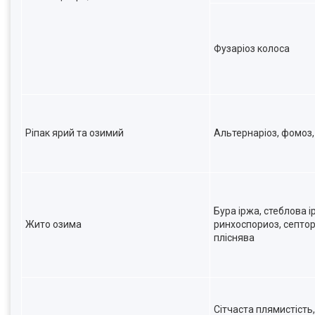
Фузаріоз колоса
Ріпак ярий та озимий
Альтернаріоз, фомоз,
Бура іржа, стеблова і
Жито озима
ринхоспориоз, септор
пліснява
Сітчаста плямистість