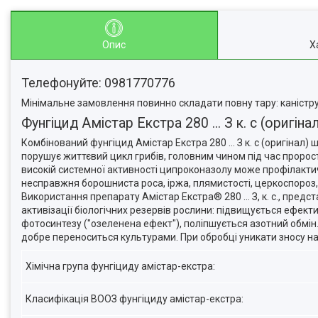
Опис
Х
Телефонуйте: 0981770776
Мінімальне замовлення повинно складати повну тару: каністру,
Фунгіцид Амістар Екстра 280 ... З к. с (оригін
Комбінований фунгіцид Амістар Екстра 280 ... З к. с (оригінал
порушує життєвий цикл грибів, головним чином під час пророста
високій системної активності ципроконазолу може профілактич
несправжня борошниста роса, іржа, плямистості, церкоспороз, р
Використання препарату Амістар Екстра® 280 ... З, к. с., предс
активізації біологічних резервів рослини: підвищується ефект
фотосинтезу ("озеленена ефект"), поліпшується азотний обмін
добре переноситься культурами. При обробці уникати зносу на
Хімічна група фунгіциду амістар-екстра:
Класифікація ВООЗ фунгіциду амістар-екстра: