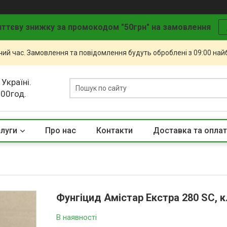
ттєву знижку за промокодом "50грн" на замовлення
чий час. Замовлення та повідомлення будуть оброблені з 09:00 най
 Україні.
.00год.
слуги
Про нас
Контакти
Доставка та опла
Фунгіцид Амістар Екстра 280 SC, к.
В наявності