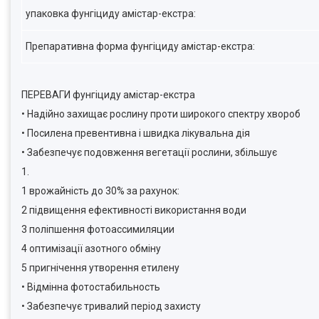
упаковка фунгіциду амістар-екстра:
Препаративна форма фунгіциду амістар-екстра:
ПЕРЕВАГИ фунгіциду амістар-екстра
• Надійно захищає рослину проти широкого спектру хвороб
• Посилена превентивна і швидка лікувальна дія
• Забезпечує подовження вегетації рослини, збільшує
1.
1 врожайність до 30% за рахунок:
2 підвищення ефективності використання води
3 поліпшення фотоассимиляции
4 оптимізації азотного обміну
5 пригнічення утворення етилену
• Відмінна фотостабильность
• Забезпечує тривалий період захисту