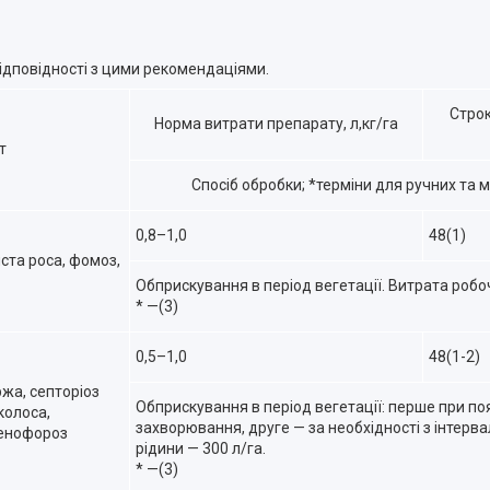
ідповідності з цими рекомендаціями.
Строк
Норма витрати препарату, л,кг/га
т
Спосіб обробки; *терміни для ручних та м
0,8–1,0
48(1)
та роса, фомоз,
Обприскування в період вегетації. Витрата робоч
* —(3)
0,5–1,0
48(1-2)
ржа, септоріоз
Обприскування в період вегетації: перше при по
 колоса,
захворювання, друге — за необхідності з інтерв
ренофороз
рідини — 300 л/га.
* —(3)