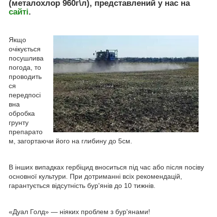
(металохлор 960г\л), представлений у нас на
сайті
.
Якщо
очікується
посушлива
погода, то
проводить
ся
передпосі
вна
обробка
грунту
препарато
м, загортаючи його на глибину до 5см.
В інших випадках гербіцид вноситься під час або після посіву
основної культури. При дотриманні всіх рекомендацій,
гарантується відсутність бур'янів до 10 тижнів.
«Дуал Голд» — ніяких проблем з бур'янами!