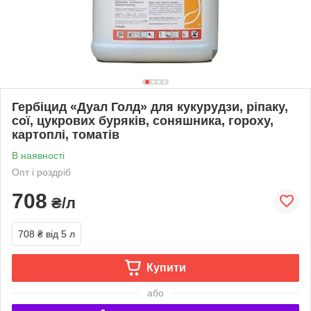
Гербіцид «Дуал Голд» для кукурудзи, ріпаку,
сої, цукрових буряків, соняшника, гороху,
картоплі, томатів
В наявності
Опт і роздріб
708
₴/л
708 ₴
від 5 л
Купити
або