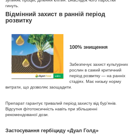
зупиняє процес ділення клітин. Внаслідок чого паростки
гинуть.
Відмінний захист в ранній період
розвитку
100% знищення
Забезпечує захист культурних
рослин в самий критичний
період розвитку — на ранніх
стадіях. Має низьку норму
витрати, що дозволяє заощадити.
Препарат гарантує тривалий період захисту від бур'янів.
Відсутня фітотоксичність навіть при збільшенні
рекомендованої дози.
Застосування гербіциду «Дуал Голд»