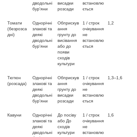
дводольні
висадки
встановлю
бур'яни
розсади
ється
Томати
Однорічні
Обприскув
1 / строк
1,2
(безрозса
злакові та
ання
очікування
дні)
деякі
грунту до
не
дводольні
висівання
встановлю
бур'яни
або до
ється
появи
сходів
культури
Тютюн
Однорічні
Обприскув
1 / строк
1,3–1,6
(розсада)
злакові та
ання
очікування
деякі
грунту до
не
дводольні
висадки
встановлю
бур'яни
розсади
ється
Кавуни
Однорічні
До посіву
1 / строк
1,6
злакові та
або До
очікування
деякі
сходів
не
дводольні
культури
встановлю