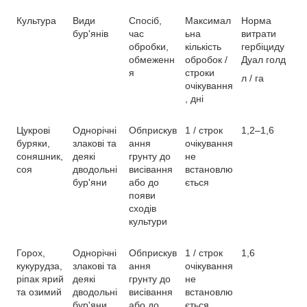
Культура
Види
Спосіб,
Максимал
Норма
бур'янів
час
ьна
витрати
обробки,
кількість
гербіциду
обмеженн
обробок /
Дуал голд
я
строки
л / га
очікування
, дні
Цукрові
Однорічні
Обприскув
1 / строк
1,2–1,6
буряки,
злакові та
ання
очікування
соняшник,
деякі
грунту до
не
соя
дводольні
висівання
встановлю
бур'яни
або до
ється
появи
сходів
культури
Горох,
Однорічні
Обприскув
1 / строк
1,6
кукурудза,
злакові та
ання
очікування
ріпак ярий
деякі
грунту до
не
та озимий
дводольні
висівання
встановлю
бур'яни
або до
ється