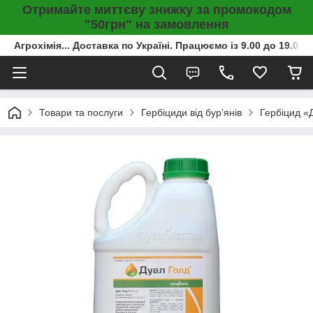
Отримайте миттєву знижку за промокодом
"50грн" на замовлення
Агрохімія... Доставка по Україні. Працюємо із 9.00 до 19.00г
Товари та послуги
Гербіциди від бур'янів
Гербіцид «Д