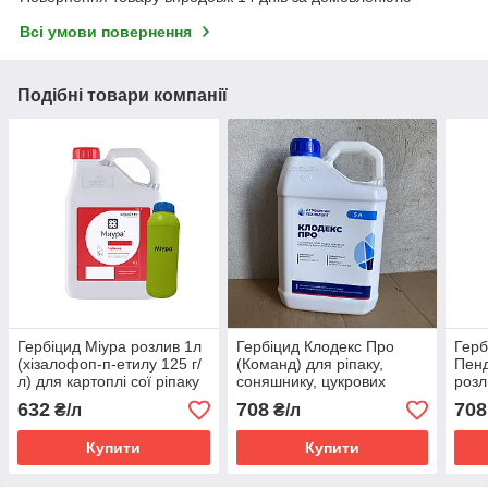
Всі умови повернення
Подібні товари компанії
Гербіцид Міура розлив 1л
Гербіцид Клодекс Про
Герб
(хізалофоп-п-етилу 125 г/
(Команд) для ріпаку,
Пенд
л) для картоплі сої ріпаку
соняшнику, цукрових
розл
соняшника буряків цибулі
буряків, сої
соня
632
708
708
₴/л
₴/л
моркви томатів капусти
горо
Купити
Купити