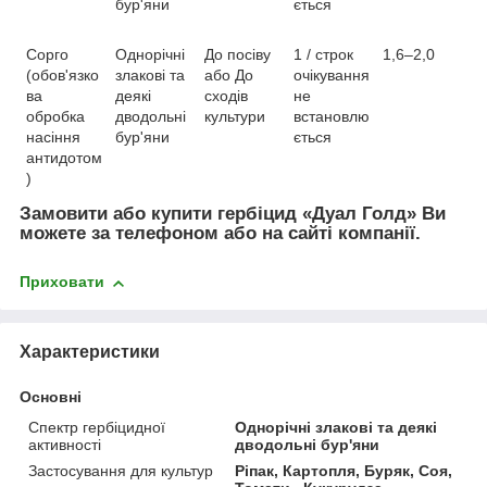
бур'яни
ється
Сорго
Однорічні
До посіву
1 / строк
1,6–2,0
(обов'язко
злакові та
або До
очікування
ва
деякі
сходів
не
обробка
дводольні
культури
встановлю
насіння
бур'яни
ється
антидотом
)
Замовити або купити гербіцид «Дуал Голд» Ви
можете за телефоном або на сайті компанії.
Приховати
Характеристики
Основні
Спектр гербіцидної
Однорічні злакові та деякі
активності
дводольні бур'яни
Застосування для культур
Ріпак, Картопля, Буряк, Соя,