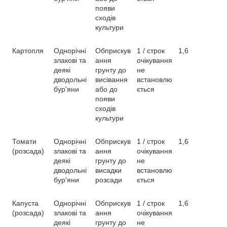
появи
сходів
культури
Картопля
Однорічні
Обприскув
1 / строк
1,6
злакові та
ання
очікування
деякі
грунту до
не
дводольні
висівання
встановлю
бур'яни
або до
ється
появи
сходів
культури
Томати
Однорічні
Обприскув
1 / строк
1,6
(розсада)
злакові та
ання
очікування
деякі
грунту до
не
дводольні
висадки
встановлю
бур'яни
розсади
ється
Капуста
Однорічні
Обприскув
1 / строк
1,6
(розсада)
злакові та
ання
очікування
деякі
грунту до
не