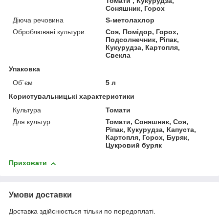
Томати , Кукурудза,
Соняшник, Горох
Діюча речовина
S-метолахлор
Оброблювані культури.
Соя, Помідор, Горох,
Подсолнечник, Ріпак,
Кукурудза, Картопля,
Свекла
Упаковка
Об`єм
5 л
Користувальницькі характеристики
Культура
Томати
Для культур
Томати, Соняшник, Соя,
Ріпак, Кукурудза, Капуста,
Картопля, Горох, Буряк,
Цукровий буряк
Приховати
Умови доставки
Доставка здійснюється тільки по передоплаті.