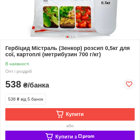
Гербіцид Містраль (Зенкор) розсип 0,5кг для
сої, картоплі (метрибузин 700 г/кг)
В наявності
Опт і роздріб
538
₴/банка
538 ₴
від 5 банок
Купити
або
Купити з