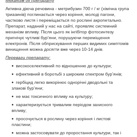
Механізм дії препарату
Активна діюча речовина - метрибузин 700 г / кг (хімічна група
триазинів) поглинається через коріння, молоді пагони,
частково листя і переміщається по рослині акропетально.
Препарат, наданий у нас на сайті, проявляє системний
механізм впливу. Після цього як інгібітор фотосинтезу
пригнічує чутливі бур'яни, порушуючи переміщення
електронів. Після обприскування перших видимих симптомів
винищення можна досягти вже через 10-14 днів.
Переваги препарату:
високоселективний по відношенню до культури;
ефективний в боротьбі з широким спектром бур'янів;
гербіцид легко викорінює однорічні дводольні та
злакові бур'яни;
не має токсичного впливу на культуру;
характеризується тривалим періодом захисного
впливу;
просочується в рослину через коріння і листові
пластини;
можна застосовувати до проростання культури, так і