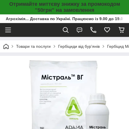
Отримайте миттєву знижку за промокодом
"50грн" на замовлення
Агрохімія... Доставка по Україні. Працюємо із 9.00 до 19.00г
Товари та послуги
Гербіциди від бур'янів
Гербіцид Мі