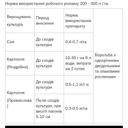
Норма використання робочого розчину 200 - 300 л / га.
Норма
Вирощувана
Період
використання
внесення
культура
препарату
До сходів
Соя
0,4-0,7 л/га
культури
Боротьба з
10-30 г на 8 л
Картопля
До сходів
однорічними
води, витрата
культури
дводольними
(Роздрібна)
на 2 сотки
та злаковими
рослинами
До сходів
0,5-1,1 кг/г а
культури
Картопля
(Промислова
Після сходів
)
культури, при
0,3-0,5 кг/га
висоті пагонів
5-10 см