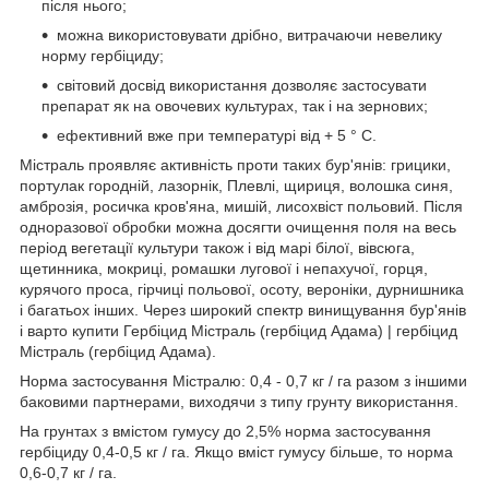
після нього;
можна використовувати дрібно, витрачаючи невелику
норму гербіциду;
світовий досвід використання дозволяє застосувати
препарат як на овочевих культурах, так і на зернових;
ефективний вже при температурі від + 5 ° C.
Містраль проявляє активність проти таких бур'янів: грицики,
портулак городній, лазорнік, Плевлі, щириця, волошка синя,
амброзія, росичка кров'яна, мишій, лисохвіст польовий. Після
одноразової обробки можна досягти очищення поля на весь
період вегетації культури також і від марі білої, вівсюга,
щетинника, мокриці, ромашки лугової і непахучої, горця,
курячого проса, гірчиці польової, осоту, вероніки, дурнишника
і багатьох інших. Через широкий спектр винищування бур'янів
і варто купити Гербіцид Містраль (гербіцид Адама) | гербіцид
Містраль (гербіцид Адама).
Норма застосування Містралю: 0,4 - 0,7 кг / га разом з іншими
баковими партнерами, виходячи з типу грунту використання.
На грунтах з вмістом гумусу до 2,5% норма застосування
гербіциду 0,4-0,5 кг / га. Якщо вміст гумусу більше, то норма
0,6-0,7 кг / га.