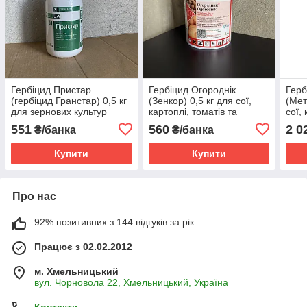
Гербіцид Пристар
Гербіцид Огороднік
Герб
(гербіцид Гранстар) 0,5 кг
(Зенкор) 0,5 кг для сої,
(Мет
для зернових культур
картоплі, томатів та
сої,
(трибенурон-метил 750 г/
люцерни (метрибузин,
люц
551
560
2 0
₴/банка
₴/банка
кг)
700 г/кг)
Купити
Купити
Про нас
92% позитивних з 144 відгуків за рік
Працює з 02.02.2012
м. Хмельницький
вул. Чорновола 22, Хмельницький, Україна
Контакти