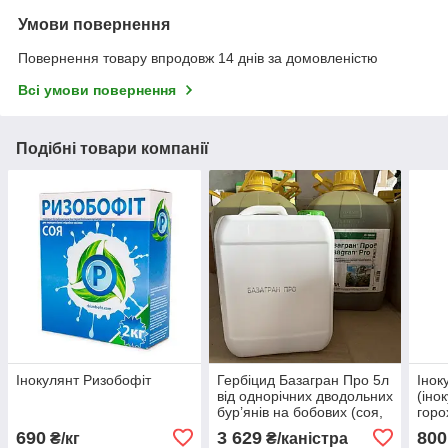
Умови повернення
Повернення товару впродовж 14 днів за домовленістю
Всі умови повернення
Подібні товари компанії
Інокулянт Ризобофіт
Гербіцид Базагран Про 5л
Інок
від однорічних дводольних
(іно
бур’янів на бобових (соя,
горо
горох)
690
3 629
800
₴/кг
₴/каністра