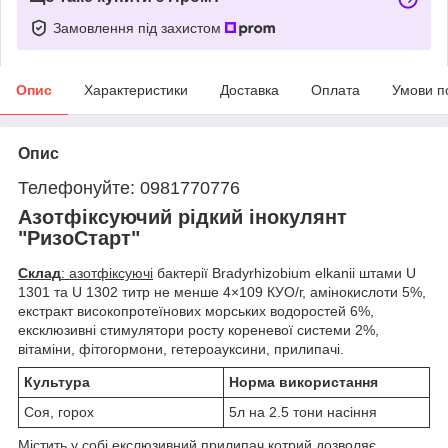
Замовлення під захистом
Опис
Характеристики
Доставка
Оплата
Умови п
Опис
Телефонуйте: 0981770776
Азотфіксуючий рідкий інокулянт
"РизоСтарт"
Склад
: азотфіксуючі
бактерії Bradyrhizobium elkanii штами U
1301 та U 1302 титр не менше 4×10
9
КУО/г, амінокислоти 5%,
екстракт високопротеїнових морських водоростей 6%,
ексклюзивні стимулятори росту кореневої системи 2%,
вітаміни, фітогормони, гетероауксини, прилипачі.
Культура
Норма використання
Соя, горох
5л на 2.5 тони насіння
Містить у собі екслюзивний прилипач котрий дозволяє