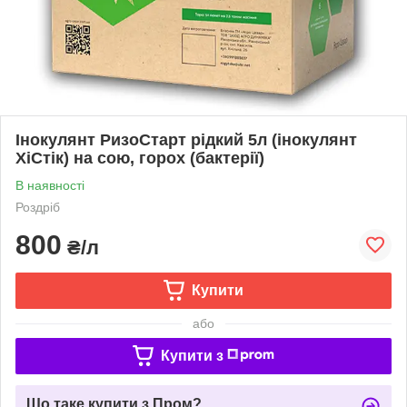
Інокулянт РизоСтарт рідкий 5л (інокулянт
ХіСтік) на сою, горох (бактерії)
В наявності
Роздріб
800
₴/л
Купити
або
Купити з
Що таке купити з Пром?