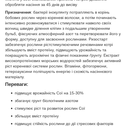
обробляти насіння за 45 днів до висіву
Призначення
: бактерії інокулянту потрапляють в корінь
бобових рослин через кореневі волоски, а потім починають
інтенсивно розмножуватися і стимулювати навколо своїх
вогнищ швидке ділення клітин з подальшим утворенням
бульб, фіксуючих атмосферний азот та перетворювати його у
форму, доступну для засвоєння рослинами. Ризостарт
забезпечує рослини рістстимулюючими речовинами котрі
збільшують вміст протеїну, підвищують урожайність та
покращують агрохімічні та фізичні показники ґрунту. Екстракт
високопротеїнових морських водоростей забезпечує активний
ріст кореневої системи рослин. Вітаміни, фітогормони,
гетероауксини поліпшують енергію і схожість насіннєвого
матеріалу.
Переваги:
підвищує врожайність Сої на 15-30%
збагачує грунт біологічним азотом
стимулює ріст та розвиток рослин Сої
збільшує вміст протеїну
підвищує стійкість рослини до дії стресових факторів