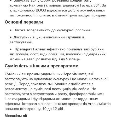
Випускається у формі розчинної концентрату
компанією Ранголи і є повним аналогом Галера 334. За
класифікацією ВООЗ відноситься до 3 класу небезпеки
по токсичності і полягає в хімічній групі похідні піридину.
Основні переваги
Висока толерантність до культурної рослини.
Доступний в ціні, економічний і зручний в
застосуванні.
Препарат Галеас
ефективно пригнічує такі бур'яни
як: лобода, осот, види ромашки, волошки і підмаренник
чіпкий на етапі розвитку від 3 до 5 кілець.
Сумісність з іншими препаратами
Сумісний з широким рядом інших Агро хімікатів, які
застосовують на однакових культурах і не мають негативної
реакції. Перед початком змішування ознайомтеся з
регламентом на сумісності пестицидів між собою. Не
застосовувати з регуляторами росту, фосфорорганічними
інсектицидами і фунгіцидами які мають ретардантным
ефектом. Інтервал з внесення таких препаратів Агро хімікатів
повинен складати від 10 до 12 діб.
Механізм дії