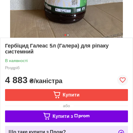
Гербіцид Галеас 5л (Галера) для ріпаку
системний
В наявності
Роздріб
4 883
₴/каністра
Купити
або
Купити з
Що таке купити з Пром?