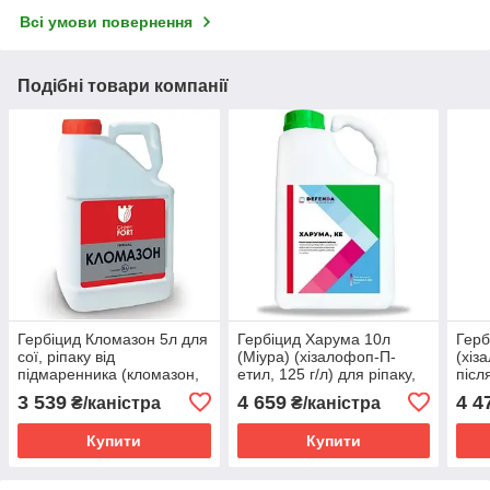
Всі умови повернення
Подібні товари компанії
Гербіцид Кломазон 5л для
Гербіцид Харума 10л
Герб
сої, ріпаку від
(Міура) (хізалофоп-П-
(хіз
підмаренника (кломазон,
етил, 125 г/л) для ріпаку,
післ
480 г/л)
соняшника, сої, буряка,
цукр
3 539
4 659
4 4
₴/каністра
₴/каністра
картоплі від пирію
соня
пирі
Купити
Купити