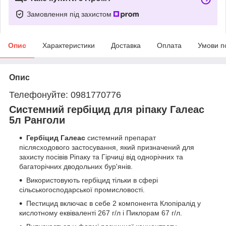
Замовлення під захистом
Опис
Характеристики
Доставка
Оплата
Умови п
Опис
Телефонуйте: 0981770776
Системний гербіцид для ріпаку Галеас
5л Ранголи
Гербіцид Галеас
системний препарат
післясходового застосування, який призначений для
захисту посівів Ріпаку та Гірчиці від однорічних та
багаторічних дводольних бур'янів.
Використовують гербіцид тільки в сфері
сільськогосподарської промисловості.
Пестицид включає в себе 2 компонента Клопіралід у
кислотному еквіваленті 267 г/л і Пиклорам 67 г/л.