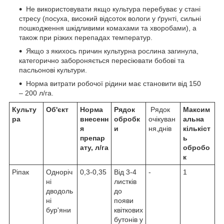
Не використовувати якщо культура перебуває у стані
стресу (посуха, високий відсоток вологи у ґрунті, сильні
пошкодження шкідливими комахами та хворобами), а
також при різких перепадах температур.
Якщо з якихось причин культурна рослина загинула,
категорично забороняється пересіювати бобові та
пасльонові культури.
Норма витрати робочої рідини має становити від 150
– 200 л/га.
Культу
Об'єкт
Норма
Рядок
Рядок
Максим
ра
внесенн
обробк
очікуван
альна
я
и
ня,днів
кількіст
препар
ь
ату, л/га
обробо
к
Ріпак
Одноріч
0,3-0,35
Від 3-4
-
1
ні
листків
дводоль
до
ні
появи
бур'яни
квіткових
бутонів у