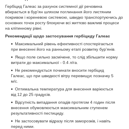
Гербіцид Галеас за рахунок системної дії речовина
вбирається в бур'ян шляхом поглинання його листяним
покривом і кореневою системою, швидко транспортуючись до
основних точок росту блокуючи всі життєво важливі процеси
на клітинному рівні.
Рекомендації щодо застосування гербіциду Галеас
Максимальний рівень ефективності спостерігається
при внесенні його на ранньому етапі розвитку бур'янів.
Якщо поле сильно засмічене, то слід збільшити норму
витрати до максимальної - 0.4 л/га.
Не рекомендується починати вносити гербіцид
Галеас, що при швидкості вітру перевищує позначку 5
м/с.
Оптимальна температура для внесення варіюється
від 12 до 25 градусів.
Відсутність випадання опадів протягом 4 годин після
внесення обумовлюється максимальним ступенем
результативності пестициду.
Не застосовувати відразу після заморозків, і навіть
перед ними.