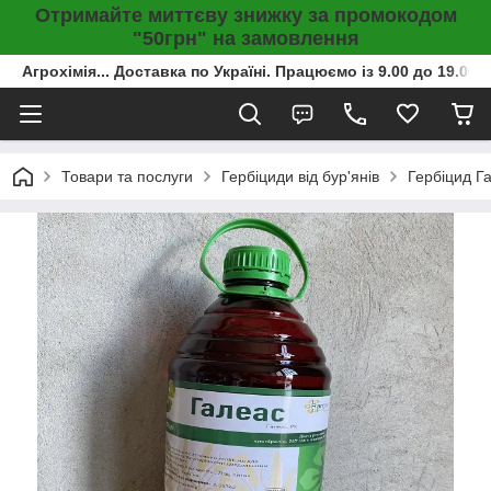
Отримайте миттєву знижку за промокодом
"50грн" на замовлення
Агрохімія... Доставка по Україні. Працюємо із 9.00 до 19.00г
Товари та послуги
Гербіциди від бур'янів
Гербіцид Г