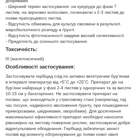
добривами.
- Широкий термін застосування: на кукурудзі до фази 7
листків, на зернових колосових, починаючи з 2-3 листків до
появи прапорцевого листка.
- Відсутність обмежень для культур сівозміни в результаті
мікробіологічного розпаду в ґрунті.
- Відсутність фітотоксичності завдяки високій селективності.
- Придатність до осіннього застосування.
Токсичність:
III (малотоксичний)
Особливості застосування:
Застосовувати гербіцид слід по активно вегетуючим бур’янам
в інтервалі температур від +5˚С до +25˚С. Препарат діє на
бур’яни найкраще у фазі 2-4 листків у однорічних та за висоти
10-15 см у багаторічних. Не застосовувати препарат на
посівах, що знаходяться у стресовому стані (наприклад, під
час посухи, надмірного зволоження ґрунту, при пошкодженні
приморозками, шкідниками, хворобами). Для досягнення
максимальної ефективності препарат необхідно наносити
рівномірно на листову поверхню рослин, застосовуючи добре
відрегульоване обладнання. Гербіцид забезпечує захист
посівів від моменту обприскування до появи нової хвилі