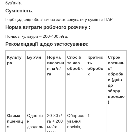
бур’янів.
Сумісність:
Гербіцид слід обов’язково застосовувати у суміші з ПАР
Норма витрати робочого розчину :
Польові культури – 200-400 л/га.
Рекомендації щодо застосування:
Культу
Бур’ян
Норма
Спосіб
Кратніс
Строк
ра
внесенн
та час
ть
останнь
я, кг/л/
обробк
обробо
ої
га
и
к
обробк
и (днів
до
збору
врожаю
)
Озима
Одноріч
20-30 г/
Обприск
1
–
пшениц
ні
га + 200
ування
я
дводоль
мл/га
посівів,