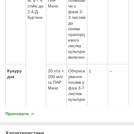
ні, в т. ч.
ПАР
починаю
стійкі до
Мачо
чи з
2,4-Д
фази 2-
бур’яни
3 листків
до
появи
прапорц
евого
листка
культури
включно
Кукуру
20 г/га +
Обприск
1
–
дза
200 мл/
ування
га ПАР
посівів у
Мачо
фазі 3-7
листків
культури
Приховати
Характеристики