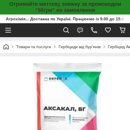
Отримайте миттєву знижку за промокодом
"50грн" на замовлення
Агрохімія... Доставка по Україні. Працюємо із 9.00 до 19.00г
Товари та послуги
Гербіциди від бур'янів
Гербіцид Ак