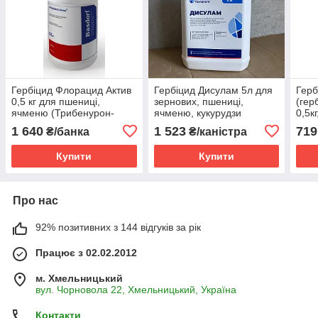
Гербіцид Флорацид Актив
Гербіцид Дисулам 5л для
Герб
0,5 кг для пшениці,
зернових, пшениці,
(гер
ячменю (Трибенурон-
ячменю, кукурудзи
0,5к
метил 570 г/кг +
(флорасулам+ 2,4-Д) від
ячме
1 640
1 523
719
₴/банка
₴/каністра
флорасулам 190 г/кг)
підмаренника, осоту,
лободи, пасльону
Купити
Купити
Про нас
92% позитивних з 144 відгуків за рік
Працює з 02.02.2012
м. Хмельницький
вул. Чорновола 22, Хмельницький, Україна
Контакти