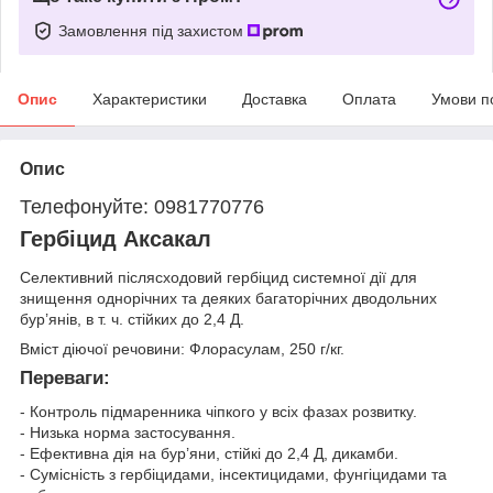
Замовлення під захистом
Опис
Характеристики
Доставка
Оплата
Умови п
Опис
Телефонуйте: 0981770776
Гербіцид Аксакал
Селективний післясходовий гербіцид системної дії для
знищення однорічних та деяких багаторічних дводольних
бур’янів, в т. ч. стійких до 2,4 Д.
Вміст діючої речовини: Флорасулам, 250 г/кг.
Переваги:
- Контроль підмаренника чіпкого у всіх фазах розвитку.
- Низька норма застосування.
- Ефективна дія на бур’яни, стійкі до 2,4 Д, дикамби.
- Сумісність з гербіцидами, інсектицидами, фунгіцидами та