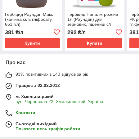
Гербіцид Раундап Макс
Гербіцид Напалм розлив
Герб
(калійна сіль гліфосату,
1л (Раундап) для
РК р
663 г/л)
зернових, пшениці с/г
гліф
культур (ізопропіламінна
381
292
381
₴/л
₴/л
сіль гліфосату, 480 г/л)
Купити
Купити
Про нас
93% позитивних з 140 відгуків за рік
Працює з 02.02.2012
м. Хмельницький
вул. Чорновола 22, Хмельницький, Україна
Контакти
Сьогодні вихідний
Показати весь графік роботи