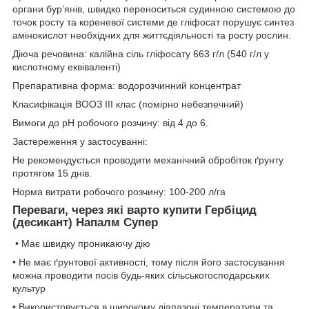
органи бур’янів, швидко переноситься судинною системою до
точок росту та кореневої системи де гліфосат порушує синтез
амінокислот необхідних для життєдіяльності та росту рослин.
Діюча речовина: калійна сіль гліфосату 663 г/л (540 г/л у
кислотному еквіваленті)
Препаративна форма: водорозчинний концентрат
Класифікація ВООЗ ІІІ клас (помірно небезпечний)
Вимоги до рН робочого розчину: від 4 до 6.
Застереження у застосуванні:
Не рекомендується проводити механічний обробіток ґрунту
протягом 15 днів.
Норма витрати робочого розчину: 100-200 л/га
Переваги, через які варто купити Гербіцид
(десикант) Напалм Супер
• Має швидку проникаючу дію
• Не має ґрунтової активності, тому після його застосування
можна проводити посів будь-яких сільськогосподарських
культур
• Використовується в широкому діапазоні температури та