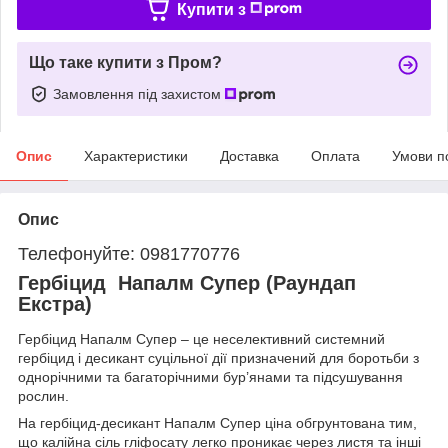
Купити з
Що таке купити з Пром?
Замовлення під захистом
Опис
Характеристики
Доставка
Оплата
Умови п
Опис
Телефонуйте: 0981770776
Гербіцид Напалм Супер (Раундап
Екстра)
Гербіцид Напалм Супер – це неселективний системний
гербіцид і десикант суцільної дії призначений для боротьби з
однорічними та багаторічними бур’янами та підсушування
рослин.
На гербіцид-десикант Напалм Супер ціна обгрунтована тим,
що калійна сіль гліфосату легко проникає через листя та інші