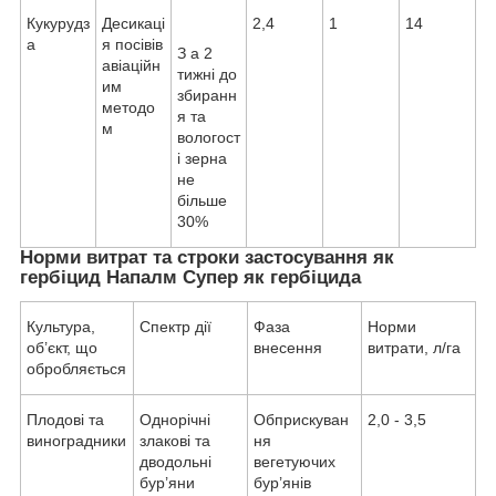
Кукурудз
Десикаці
2,4
1
14
а
я посівів
З а 2
авіаційн
тижні до
им
збиранн
методо
я та
м
вологост
і зерна
не
більше
30%
Норми витрат та строки застосування як
гербіцид Напалм Супер як гербіцида
Культура,
Спектр дії
Фаза
Норми
об’єкт, що
внесення
витрати, л/га
обробляється
Плодові та
Однорічні
Обприскуван
2,0 - 3,5
виноградники
злакові та
ня
дводольні
вегетуючих
бур’яни
бур’янів