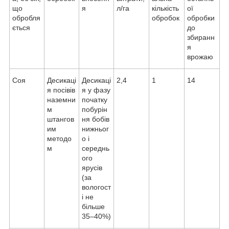
що
я
л/га
кількість
ої
обробля
обробок
обробки
ється
до
збиранн
я
врожаю
Соя
Десикаці
Десикаці
2,4
1
14
я посівів
я у фазу
наземни
початку
м
побурін
штангов
ня бобів
им
нижньог
методо
о і
м
середнь
ого
ярусів
(за
вологост
і не
більше
35–40%)