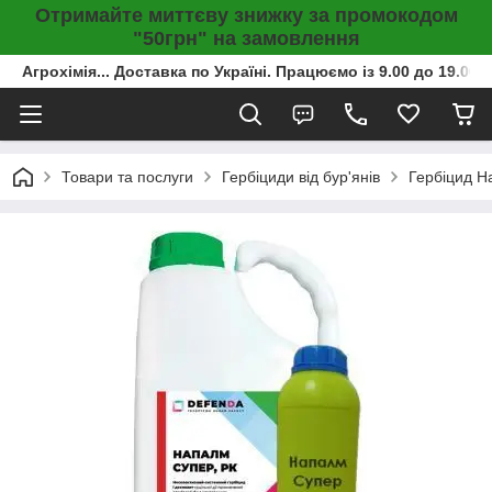
Отримайте миттєву знижку за промокодом
"50грн" на замовлення
Агрохімія... Доставка по Україні. Працюємо із 9.00 до 19.00г
Товари та послуги
Гербіциди від бур'янів
Гербіцид На