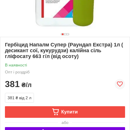
Гербіцид Напалм Супер (Раундап Екстра) 1л (
десикант сої, кукурудзи) калійна сіль
гліфосату 663 г/л (від осоту)
В наявності
Опт і роздріб
381
₴/л
381 ₴
від 2 л
Купити
або