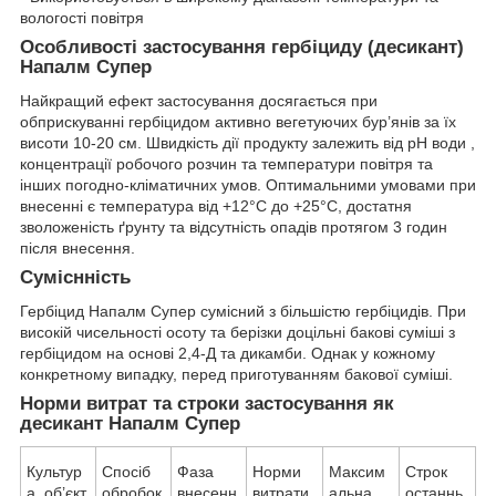
вологості повітря
Особливості застосування гербіциду (десикант)
Напалм Супер
Найкращий ефект застосування досягається при
обприскуванні гербіцидом активно вегетуючих бур’янів за їх
висоти 10-20 см. Швидкість дії продукту залежить від pH води ,
концентрації робочого розчин та температури повітря та
інших погодно-кліматичних умов. Оптимальними умовами при
внесенні є температура від +12°С до +25°С, достатня
зволоженість ґрунту та відсутність опадів протягом 3 годин
після внесення.
Суміснність
Гербіцид Напалм Супер сумісний з більшістю гербіцидів. При
високій чисельності осоту та берізки доцільні бакові суміші з
гербіцидом на основі 2,4-Д та дикамби. Однак у кожному
конкретному випадку, перед приготуванням бакової суміші.
Норми витрат та строки застосування як
десикант Напалм Супер
Культур
Спосіб
Фаза
Норми
Максим
Строк
а, об’єкт,
обробок
внесенн
витрати,
альна
останнь