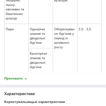
люцерни,
культури
льону,
овочевих та
баштанних
культур
Пари
Однорічні
Обприскуван
2,0 - 3,5
злакові та
ня бур’янів у
дводольні
період їх
бур’яни
активного
росту
Багаторічні
злакові та
дводольні
бур’яни
Приховати
Характеристики
Користувальницькі характеристики