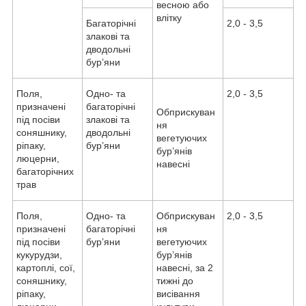
весною або
влітку
Багаторічні
2,0 - 3,5
злакові та
дводольні
бур’яни
Поля,
Одно- та
2,0 - 3,5
призначені
багаторічні
Обприскуван
під посіви
злакові та
ня
соняшнику,
дводольні
вегетуючих
ріпаку,
бур’яни
бур’янів
люцерни,
навесні
багаторічних
трав
Поля,
Одно- та
Обприскуван
2,0 - 3,5
призначені
багаторічні
ня
під посіви
бур’яни
вегетуючих
кукурудзи,
бур’янів
картоплі, сої,
навесні, за 2
соняшнику,
тижні до
ріпаку,
висівання