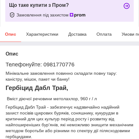
Що таке купити з Пром?
Замовлення під захистом
Опис
Характеристики
Доставка
Оплата
Умови п
Опис
Телефонуйте: 0981770776
Мінімальне замовлення повинно складати повну тару:
каністру, мішок, пакет чи банку!
Гербіцид Дабл Трай,
Вміст діючої речовини метолахлор, 960 г / л
Гербіцид Дабл Трай - забезпечує надзвичайно надійний
захист посівів цукрових буряків, соняшнику, кукурудзи в
критичний для цих культур період росту і розвитку від
найпоширеніших бур'янів, які неможливо знищити механічним
методом боротьби або різними по спектру дії пілясходовими
гербіцидами.