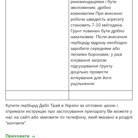
рекомендаціями і бути
зволоженим, дрібно
комковатим.При внесенні
робоча швидкість агрегату
становить 7-10 км/година.
Грунт повинен бути дрібно
шматковим. Після внесення
гербіциду відразу необхідно
заробити середніми або
легкими боронами, у разі
існування загрози
підсушування ґрунту
доцільно провести
коткування для його
ущільнення.
Купити гербіцид Дабл Трай в Україні за оптовою ціною і
отримати інструкцію про застосування препарату Ви можете у
нас на сайті або замовити по телефону, який вказано в розділі
"контакти".
Приховати