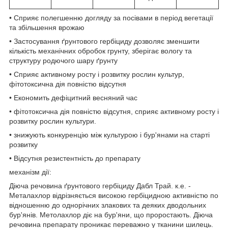
• Сприяє полегшенню догляду за посівами в період вегетації
та збільшення врожаю
• Застосування ґрунтового гербіциду дозволяє зменшити
кількість механічних обробок грунту, зберігає вологу та
структуру родючого шару ґрунту
• Сприяє активному росту і розвитку рослин культур,
фітотоксична дія повністю відсутня
• Економить дефіцитний весняний час
• фітотоксична дія повністю відсутня, сприяє активному росту і
розвитку рослин культури.
• знижують конкуренцію між культурою і бур'янами на старті
розвитку
• Відсутня резистентність до препарату
механізм дії:
Діюча речовина ґрунтового гербіциду Дабл Трай. к.е. -
Металахлор відрізняється високою гербіцидною активністю по
відношенню до однорічних злакових та деяких дводольних
бур'янів. Метолахлор діє на бур'яни, що проростають. Діюча
речовина препарату проникає переважно у тканини шилець.