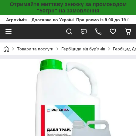
Отримайте миттєву знижку за промокодом
"50грн" на замовлення
Агрохімія... Доставка по Україні. Працюємо із 9.00 до 19.00г
Товари та послуги
Гербіциди від бур'янів
Гербіцид Да