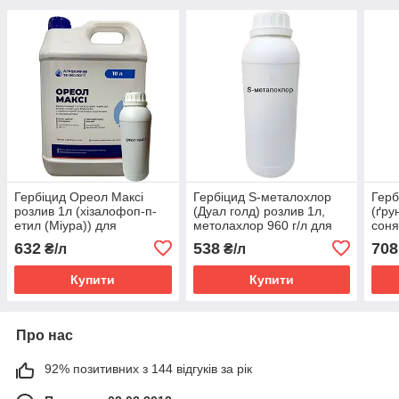
Гербіцид Ореол Максі
Гербіцид S-металохлор
Герб
розлив 1л (хізалофоп-п-
(Дуал голд) розлив 1л,
(ґру
етил (Міура)) для
метолахлор 960 г/л для
соня
цукрових буряків,
кукурудзи, ріпаку, сої,
карт
632
538
708
₴/л
₴/л
соняшнику, ріпаку від
цукрових буряків,
960 г
пирію, мишію, падалиці
соняшника, гороху
Купити
Купити
Про нас
92% позитивних з 144 відгуків за рік