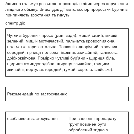
Активно гальмує розвиток та розподіл клітин через порушення
ліпідного обміну. Внаслідок дії метолахлор проростки бур'янів
припиняють зростання та гинуть.
спектр дії:
Чутливі бур'яни - просо (різні види), мишій сизий, мишій
зелений, мишій мотувчастий, пальчатка кровоспияюча,
пальчатка горизонтальна. Тонконіг однорічний, зірочник
середній, гірчиця польова, їжовник звичайний, галінсога
дрібноквіткова. Помірно чутливі бур'яни - щириця біла,
щириця жминдоподібна, щириця звичайна, грицики
звичайні, портулак городній, гумай, сорго альпійське).
Рекомендації по застосуванню
особливості застосування
При внесенні препарату
грунт повинен бути
оброблений згідно з