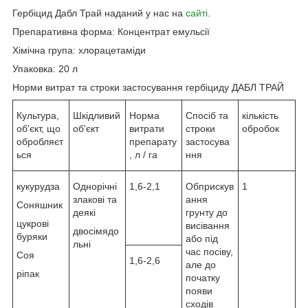
Гербіцид Дабл Трай наданий у нас на
сайті
.
Препаративна форма: Концентрат емульсії
Хімічна група: хлорацетаміди
Упаковка: 20 л
Норми витрат та строки застосування гербіциду ДАБЛ ТРАЙ
Культура,
Шкідливий
Норма
Спосіб та
кількість
об'єкт, що
об'єкт
витрати
строки
обробок
обробляєт
препарату
застосува
ься
, л / га
ння
кукурудза
Однорічні
1,6-2,1
Обприскув
1
злакові та
ання
Соняшник
деякі
грунту до
цукрові
висівання
двосімядо
буряки
або під
льні
час посіву,
Соя
1,6-2,6
але до
ріпак
початку
появи
сходів