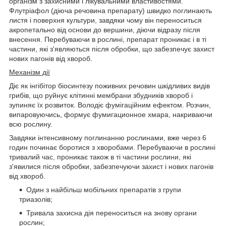
організм з захисними і лікувальними властивостями.
Флутріафол (діюча речовина препарату) швидко поглинають
листя і поверхня культури, завдяки чому він переноситься
акропетально від основи до вершини, діючи відразу після
внесення. Перебуваючи в рослині, препарат проникає і в ті
частини, які з'являються після обробки, що забезпечує захист
нових пагонів від хвороб.
Механізм дії
Діє як інгібітор біосинтезу поживних речовин шкідливих видів
грибів, що руйнує клітинні мембрани збудників хвороб і
зупиняє їх розвиток. Володіє фумігаційним ефектом. Розчин,
випаровуючись, формує фумигационное хмара, накриваючи
всю рослину.
Завдяки інтенсивному поглинанню рослинами, вже через 6
годин починає боротися з хворобами. Перебуваючи в рослині
тривалий час, проникає також в ті частини рослини, які
з'явилися після обробки, забезпечуючи захист і нових пагонів
від хвороб.
Один з найбільш мобільних препаратів з групи
триазолів;
Тривала захисна дія переноситься на знову органи
рослин;