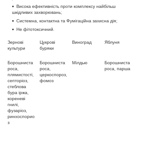
Висока ефективність проти комплексу найбільш
шкідливих захворювань;
Системна, контактна та Фумігаційна захисна дія;
Не фітотоксичний.
Зернові
Цукрові
Виноград
Яблуня
культури
буряки
Борошниста
Борошниста
Мілдью
Борошниста
роса,
роса,
роса, парша
плямистості,
церкоспороз,
септоріоз,
фомоз
стеблова
бура іржа,
кореневі
гнилі,
фузаріоз,
ринхоспорио
з