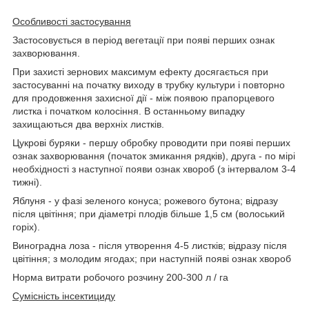
Особливості застосування
Застосовується в період вегетації при появі перших ознак
захворювання.
При захисті зернових максимум ефекту досягається при
застосуванні на початку виходу в трубку культури і повторно
для продовження захисної дії - між появою прапорцевого
листка і початком колосіння. В останньому випадку
захищаються два верхніх листків.
Цукрові буряки - першу обробку проводити при появі перших
ознак захворювання (початок змикання рядків), друга - по мірі
необхідності з наступної появи ознак хвороб (з інтервалом 3-4
тижні).
Яблуня - у фазі зеленого конуса; рожевого бутона; відразу
після цвітіння; при діаметрі плодів більше 1,5 см (волоський
горіх).
Виноградна лоза - після утворення 4-5 листків; відразу після
цвітіння; з молодим ягодах; при наступній появі ознак хвороб
Норма витрати робочого розчину 200-300 л / га
Сумісність інсектициду