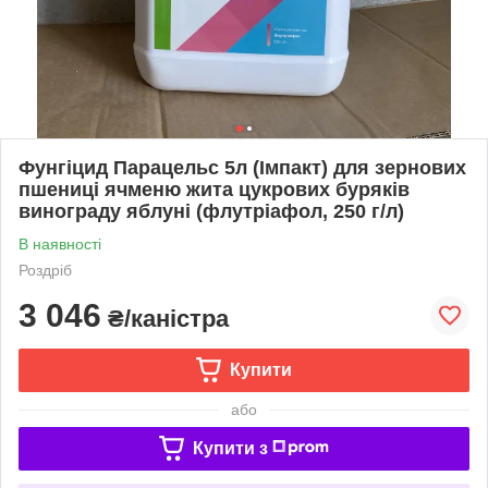
Фунгіцид Парацельс 5л (Імпакт) для зернових
пшениці ячменю жита цукрових буряків
винограду яблуні (флутріафол, 250 г/л)
В наявності
Роздріб
3 046
₴/каністра
Купити
або
Купити з