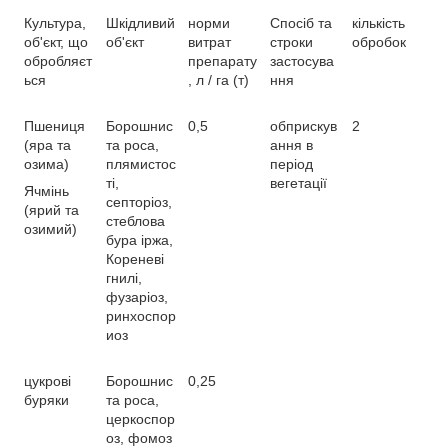
Культура,
Шкідливий
норми
Спосіб та
кількість
об'єкт, що
об'єкт
витрат
строки
обробок
обробляєт
препарату
застосува
ься
, л / га (т)
ння
Пшениця
Борошнис
0,5
обприскув
2
(яра та
та роса,
ання в
озима)
плямистос
період
ті,
вегетації
Ячмінь
септоріоз,
(ярий та
стеблова
озимий)
бура іржа,
Кореневі
гнилі,
фузаріоз,
ринхоспор
иоз
цукрові
Борошнис
0,25
буряки
та роса,
церкоспор
оз, фомоз