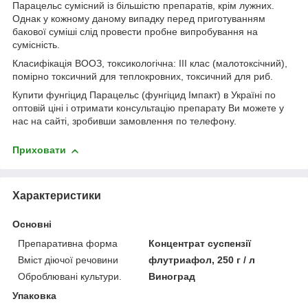
Парацельс сумісний із більшістю препаратів, крім лужних.
Однак у кожному даному випадку перед приготуванням
бакової суміші слід провести пробне випробування на
сумісність.
Класифікація ВООЗ, токсикологічна: ІІІ клас (малотоксічний),
помірно токсичний для теплокровних, токсичний для риб.
Купити фунгіцид Парацельс (фунгіцид Імпакт) в Україні по
оптовій ціні і отримати консультацію препарату Ви можете у
нас на сайті, зробивши замовлення по телефону.
Приховати
Характеристики
Основні
Препаративна форма
Концентрат суспензії
Вміст діючої речовини
флyтриaфoл, 250 г / л
Оброблювані культури.
Виноград
Упаковка