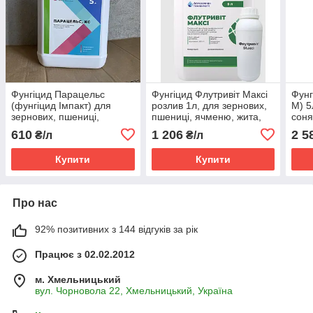
Фунгіцид Парацельс
Фунгіцид Флутривіт Максі
Фунг
(фунгіцид Імпакт) для
розлив 1л, для зернових,
М) 5
зернових, пшениці,
пшениці, ячменю, жита,
соня
ячменю, жита, цукрових
цукрових буряків,
буря
610
1 206
2 5
₴/л
₴/л
буряків, винограду, яблуні
соняшника, сої, ріпака
яблу
Купити
Купити
Про нас
92% позитивних з 144 відгуків за рік
Працює з 02.02.2012
м. Хмельницький
вул. Чорновола 22, Хмельницький, Україна