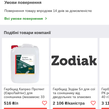
Умови повернення
Повернення товару впродовж 14 днів за домовленістю
Всі умови повернення
Подібні товари компанії
Гербіцид Капрео Протект
Гербіцид Зодіак 5л для сої
Герб
(ЄвроЛайтінг) для
та соняшнику від
РК р
соняшника (імазамокс 33
дводольних та злакових
40 г/
г/л + імазапір 15 г/л)
бур’янів ( імазамокс, 40 г/
соня
516
2 106
3 1
₴/л
₴/каністра
л)