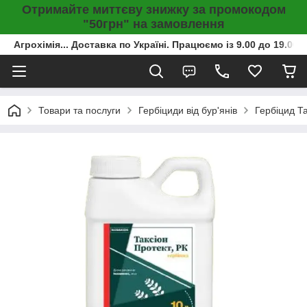
Отримайте миттєву знижку за промокодом
"50грн" на замовлення
Агрохімія... Доставка по Україні. Працюємо із 9.00 до 19.00г
Товари та послуги
Гербіциди від бур'янів
Гербіцид Та