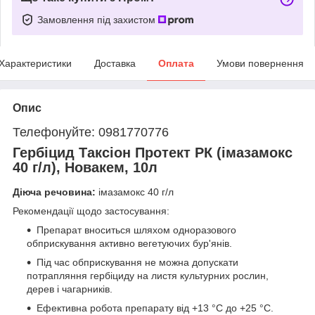
Замовлення під захистом
Характеристики
Доставка
Оплата
Умови повернення
Опис
Телефонуйте: 0981770776
Гербіцид Таксіон Протект РК (імазамокс
40 г/л), Новакем, 10л
Діюча речовина:
імазамокс 40 г/л
Рекомендації щодо застосування:
Препарат вноситься шляхом одноразового
обприскування активно вегетуючих бур'янів.
Під час обприскування не можна допускати
потрапляння гербіциду на листя культурних рослин,
дерев і чагарників.
Ефективна робота препарату від +13 °С до +25 °С.