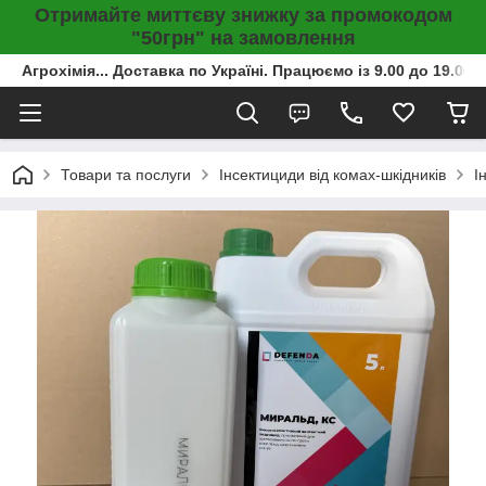
Отримайте миттєву знижку за промокодом
"50грн" на замовлення
Агрохімія... Доставка по Україні. Працюємо із 9.00 до 19.00г
Товари та послуги
Інсектициди від комах-шкідників
І