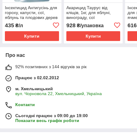
Інсектицид Антигусінь для
​​​​​​​Акарицид Таурус від
Інсе
гороху, капусти, сої,
кліщів, 1кг, для яблуні,
для 
яблунь та плодових дерев
винограду, сої
ячме
( Лямбда-цигалотрин, 50 г/
цукр
435
928
616
₴/л
₴/упаковка
л)
плод
Купити
Купити
Про нас
92% позитивних з 144 відгуків за рік
Працює з 02.02.2012
м. Хмельницький
вул. Чорновола 22, Хмельницький, Україна
Контакти
Сьогодні працює з 09:00 до 19:00
Показати весь графік роботи