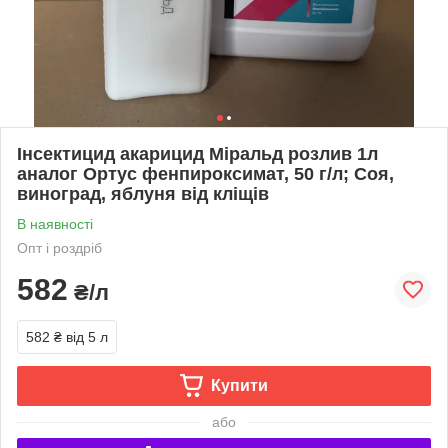
Інсектицид акарицид Міральд розлив 1л
аналог Ортус фенпироксимат, 50 г/л; Соя,
виноград, яблуня від кліщів
В наявності
Опт і роздріб
582
₴/л
582 ₴
від 5 л
Купити
або