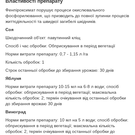
Властивості препарату
Фенпіроксимат порушує процеси окислювального
фосфорилювання, що призводить до повної зупинки процесів
життєдіяльності та швидкої загибелі шкідників.
Соя
Шкодочинний об'єкт: павутинний кліщ
Спосіб і час обробки: Обприскування в період вегетації
Норми витрати препарату: 0,7 - 1,15 л /га
Кількість обробок: 1
Строк останньої обробки до збирання урожаю: 30 днів
Яблуня
Норми витрати препарату 10-15 мл на 6-8 л води; спосіб
обробки: обприскування в період вегетації; максмальна
кількість обробок: 2; термін очікування від останньої обробки
до збирання врожаю 30 днів
Виноград
Норми витрати препарату: 10 мл на 5 л води; спосіб обробки:
обприскування в період вегетації; максмальна кількість
обробок: 2; термін очікування від останньої обробки до