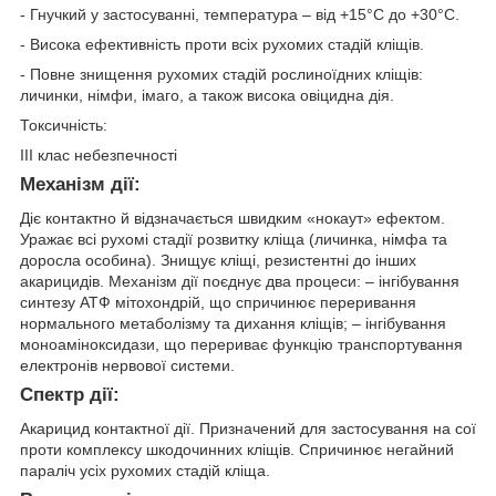
- Гнучкий у застосуванні, температура – від +15°С до +30°С.
- Висока ефективність проти всіх рухомих стадій кліщів.
- Повне знищення рухомих стадій рослиноїдних кліщів:
личинки, німфи, імаго, а також висока овіцидна дія.
Токсичність:
ІІІ клас небезпечності
Механізм дії:
Діє контактно й відзначається швидким «нокаут» ефектом.
Уражає всі рухомі стадії розвитку кліща (личинка, німфа та
доросла особина). Знищує кліщі, резистентні до інших
акарицидів. Механізм дії поєднує два процеси: – інгібування
синтезу АТФ мітохондрій, що спричинює переривання
нормального метаболізму та дихання кліщів; – інгібування
моноаміноксидази, що перериває функцію транспортування
електронів нервової системи.
Спектр дії:
Акарицид контактної дії. Призначений для застосування на сої
проти комплексу шкодочинних кліщів. Спричинює негайний
параліч усіх рухомих стадій кліща.