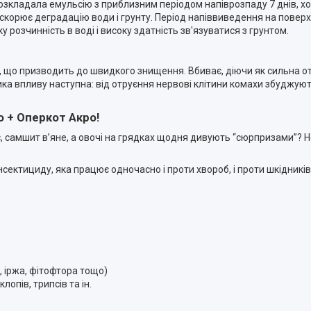
зкладала емульсію з приблизним періодом напіврозпаду 7 днів, хо
скорює деградацію води і грунту. Період напіввиведення на поверхн
 розчинність в воді і високу здатність зв'язуватися з грунтом.
, що призводить до швидкого знищення. Вбиває, діючи як сильна о
ка впливу наступна: від отруєння нервові клітини комахи збуджуют
о + Оперкот Акро!
іє, самшит в’яне, а овочі на грядках щодня дивують “сюрпризами”? 
сектициду, яка працює одночасно і проти хвороб, і проти шкідників
, іржа, фітофтора тощо)
лопів, трипсів та ін.