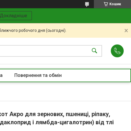
Кошик
Докладніше
ближчого робочого дня (сьогодні).
та
Повернення та обмін
от Акро для зернових, пшениці, ріпаку,
мідаклоприд і лямбда-цигалотрин) від тлі