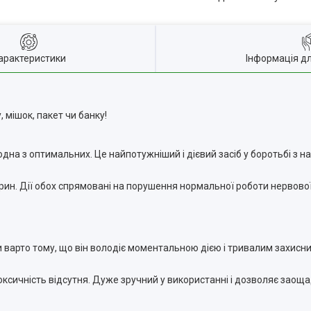
арактеристики
Інформація д
 мішок, пакет чи банку!
одна з оптимальних. Це найпотужніший і дієвий засіб у боротьбі з 
н. Дії обох спрямовані на порушення нормальної роботи нервової с
и варто тому, що він володіє моментальною дією і тривалим захисн
оксичність відсутня. Дуже зручний у використанні і дозволяє заоща