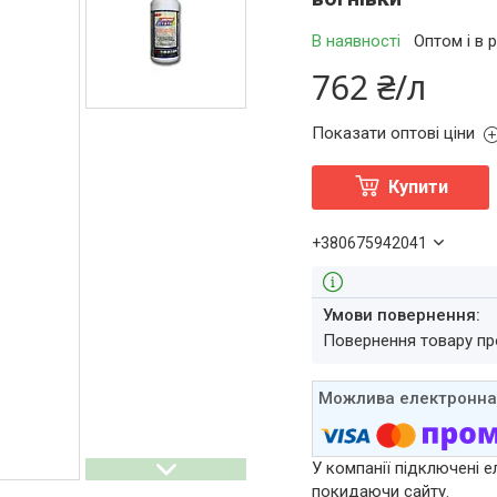
В наявності
Оптом і в 
762 ₴/л
Показати оптові ціни
Купити
+380675942041
повернення товару п
У компанії підключені е
покидаючи сайту.