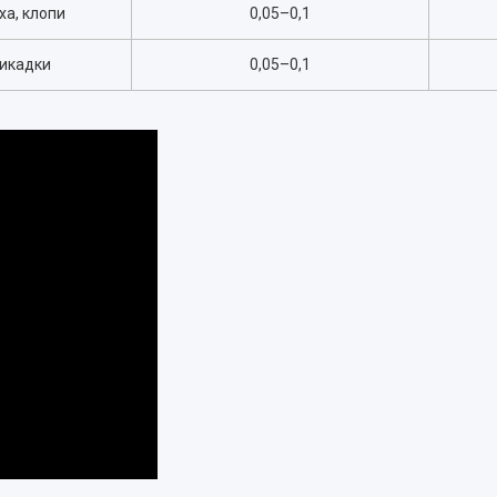
ха, клопи
0,05
–
0,1
цикадки
0,05
–
0,1