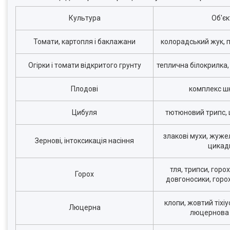
Культура
Об'єк
Томати, картопля і баклажани
колорадський жук, п
Огірки і томати відкритого грунту
теплична білокрилка,
Плодові
комплекс шк
Цибуля
тютюновий трипс, 
злакові мухи, жуже
Зернові, інтоксикація насіння
цикад
тля, трипси, горо
Горох
довгоносики, горо
клопи, жовтий тіхіу
Люцерна
люцернова