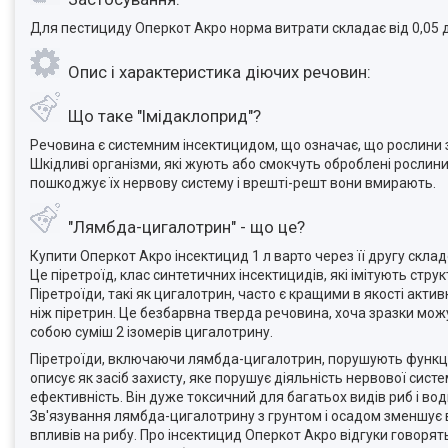
Для пестициду Оперкот Акро норма витрати складає від 0,05 до
Опис і характеристика діючих речовин:
Що таке "Імідаклоприд"?
Речовина є системним інсектицидом, що означає, що рослини за
Шкідливі організми, які жують або смокчуть оброблені рослини,
пошкоджує їх нервову систему і врешті-решт вони вмирають.
"Лямбда-цигалотрин" - що це?
Купити Оперкот Акро інсектицид 1 л варто через її другу скла
Це піретроїд, клас синтетичних інсектицидів, які імітують струк
Піретроїди, такі як цигалотрин, часто є кращими в якості акт
ніж піретрин. Це безбарвна тверда речовина, хоча зразки можу
собою суміш 2 ізомерів цигалотрину.
Піретроїди, включаючи лямбда-цигалотрин, порушують функціон
описує як засіб захисту, яке порушує діяльність нервової сис
ефективність. Він дуже токсичний для багатьох видів риб і во
Зв'язування лямбда-цигалотрину з грунтом і осадом зменшує 
впливів на рибу. Про інсектицид Оперкот Акро відгуки говорят