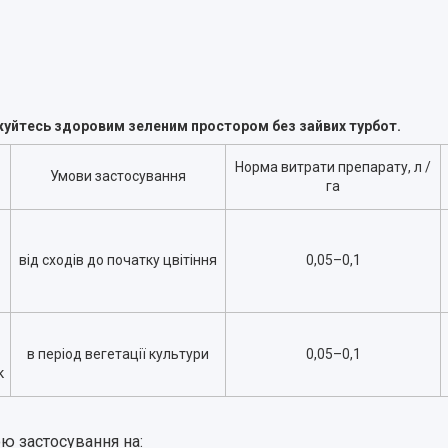
жуйтесь здоровим зеленим простором без зайвих турбот.
Норма витрати препарату, л /
Умови застосування
га
від сходів до початку цвітіння
0,05
–
0,1
в період вегетації культури
0,05
–
0,1
к
ю застосування на: