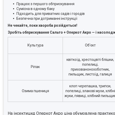
Працює з першого обприскування
Сумісна в одному баку
Підходить для приватних садів і городів
Безпечна при дотриманні інструкції
Не чекайте, поки хвороба розійдеться!
Зробіть обприскування Сальто + Оперкот Акро — і насолод
Культура
Об'єкт
квіткоїд, хрестоцвіті блішки,
попелиці,
Ріпак
прихованонохоботник,
пильщик, листоїд, галиця
клоп черепашка, трипси,
Озима пшениця
попелиці, злакові мухи, хлібні
жуки, пявиці, хлібний пильщи
На інсектицид Оперкот Акро ціна обумовлена практико