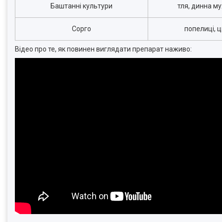
Баштанні культури
тля, динна му
Сорго
попелиці, 
Відео про те, як повинен виглядати препарат наживо: