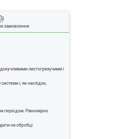
ля замовлення
надокучливими листогризучими і
истеми і, як наслідок,
им періодом. Рівномірно
дити на обробці.