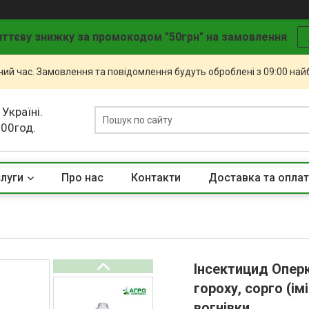
ттєву знижку за промокодом "50грн" на замовлення
чий час. Замовлення та повідомлення будуть оброблені з 09:00 най
 Україні.
.00год.
слуги
Про нас
Контакти
Доставка та опла
Інсектицид Оперк
гороху, сорго (і
вогнівки