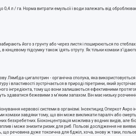
 0,4 л / га. Норма витрати емульсії і води залежать від оброблюва
бирають його з грунту або через листя і поширюються по стеблах рос
 в кінцевому підсумку також їдять отруту. Як тільки комахи з'їдают
дову Лямбда-цигалотрин - органічна сполука, яка використовується 
туру і властивості зустрічається в природі піретрини, який зустрічає
ивного інгредієнта, тому що вони залишаються ефективними протягом
ть здаватися бежевими з м'яким запахом. Він має низьку розчинніст
ування нервової системи в організмі. Інсектицид Оперкот Акро ін
теми комахи завдяки тому, що він може викликати параліч або смерт
дних безхребетних. Біоконцентрація можлива у водних видів, але б
вплив і може знизити ризик для риб. Польові дослідження не вияви
ь, що речовина дуже токсична для бджіл, хоча, знову ж таки, поль