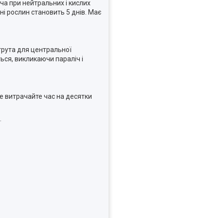
ча при нейтральних і кислих
і рослин становить 5 днів. Має
трута для центральної
ься, викликаючи параліч і
Не витрачайте час на десятки
.