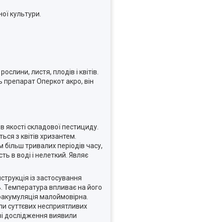
ної культури.
лини, листя, плодів і квітів.
ь препарат Оперкот акро, він
в якості складової пестициду.
ться з квітів хризантем.
 більш тривалих періодів часу,
ь в воді і нелеткий. Являє
струкція із застосування
ь. Температура впливає на його
іоакумуляція малоймовірна.
ли суттєвих несприятливих
ові дослідження виявили