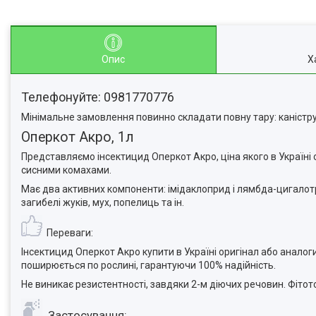
Опис
Х
Телефонуйте: 0981770776
Мінімальне замовлення повинно складати повну тару: каністру,
Оперкот Акро, 1л
Представляємо інсектицид Оперкот Акро, ціна якого в Україні 
сисними комахами.
Має два активних компоненти: імідаклоприд і лямбда-цигалотри
загибелі жуків, мух, попелиць та ін.
Переваги:
Інсектицид Оперкот Акро купити в Україні оригінал або аналог
поширюється по рослині, гарантуючи 100% надійність.
Не виникає резистентності, завдяки 2-м діючих речовин. Фітот
Застосування: