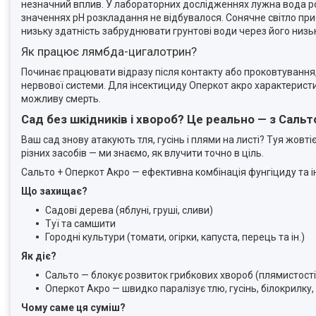
незначний вплив. У лабораторних дослідженнях лужна вода ро
значеннях рН розкладання не відбувалося. Сонячне світло при
низьку здатність забруднювати грунтові води через його низьку
Як працює лямбда-цигалотрин?
Починає працювати відразу після контакту або проковтування
нервової системи. Для інсектициду Оперкот акро характеристи
можливу смерть.
Сад без шкідників і хвороб? Це реально — з Сальт
Ваш сад знову атакують тля, гусінь і плями на листі? Туя жовт
різних засобів — ми знаємо, як влучити точно в ціль.
Сальто + Оперкот Акро — ефективна комбінація фунгіциду та ін
Що захищає?
Садові дерева (яблуні, груші, сливи)
Туї та самшити
Городні культури (томати, огірки, капуста, перець та ін.)
Як діє?
Сальто — блокує розвиток грибкових хвороб (плямистості
Оперкот Акро — швидко паралізує тлю, гусінь, білокрилку, к
Чому саме ця суміш?