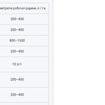
итрати робочої рідини, л / га
200
–
400
200
–
400
800
–
1500
200
–
400
10 л/т
200
–
400
200–400