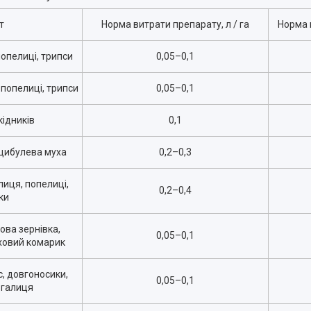
т
Норма витрати препарату, л / га
Норма в
опелиці, трипси
0,05
–
0,1
 попелиці, трипси
0,05
–
0,1
ідників
0,1
цибулева муха
0,2
–
0,3
лиця, попелиці,
0,2
–
0,4
ки
хова зернівка,
0,05
–
0,1
ховий комарик
с, довгоносики,
0,05
–
0,1
 галиця