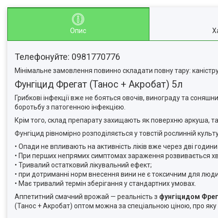
Опис
Х
Телефонуйте: 0981770776
Мінімальне замовлення повинно складати повну тару: каністру,
Фунгіцид Фрегат (Танос + Акробат) 5л
Грибкові інфекції вже не бояться овочів, винограду та соняш
боротьбу з патогенною інфекцією.
Крім того, склад препарату захищають як поверхню аркуша, та
Фунгіцид рівномірно розподіляється у товстій рослинній культу
• Опади не впливають на активність ліків вже через дві години
• При перших непрямих симптомах зараження розвивається х
• Тривалий остатковий лікувальний ефект;
• при дотриманні норм внесення вини не є токсичним для люди
• Має тривалий термін зберігання у стандартних умовах.
Аппетитний смачний врожай — реальність з
фунгіцидом Фре
(Танос + Акробат) оптом можна за спеціальною ціною, про як