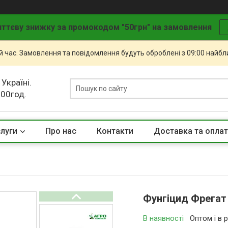
ттєву знижку за промокодом "50грн" на замовлення
й час. Замовлення та повідомлення будуть оброблені з 09:00 найбли
 Україні.
.00год.
слуги
Про нас
Контакти
Доставка та опла
Фунгіцид Фрегат 
В наявності
Оптом і в 