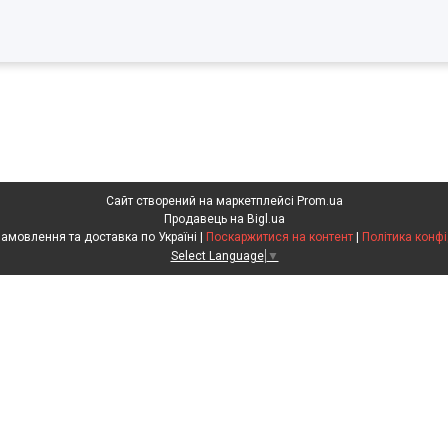
Сайт створений на маркетплейсі
Prom.ua
Продавець на Bigl.ua
Агрохімія. Замовлення та доставка по Україні |
Поскаржитися на контент
|
Політика конфі
Select Language
▼