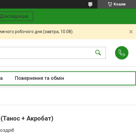
Кошик
Докладніше
жчого робочого дня (завтра, 10.08).
та
Повернення та обмін
(Танос + Акробат)
роздріб