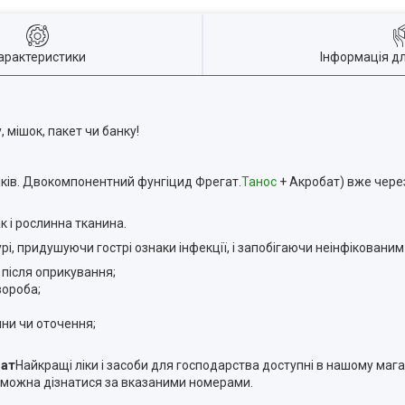
арактеристики
Інформація д
 мішок, пакет чи банку!
ників. Двокомпонентний фунгіцид Фрегат.
Танос
+ Акробат) вже через
к і рослинна тканина.
рі, придушуючи гострі ознаки інфекції, і запобігаючи неінфікованим
 після оприкування;
вороба;
ни чи оточення;
гат
Найкращі ліки і засоби для господарства доступні в нашому мага
у можна дізнатися за вказаними номерами.