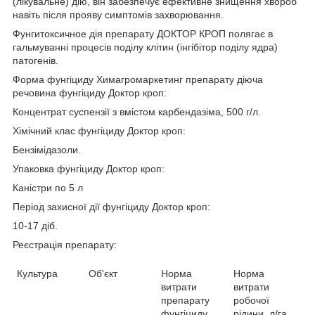
(лікувальне) дію, він забезпечує ефективне знищення хвороб
навіть після прояву симптомів захворювання.
Фунгитоксичное дія препарату ДОКТОР КРОП полягає в
гальмуванні процесів поділу клітин (інгібітор поділу ядра)
патогенів.
Форма фунгіциду Химагромаркетинг препарату діюча
речовина фунгіциду Доктор кроп:
Концентрат суспензії з вмістом карбендазіма, 500 г/л.
Хімічний клас фунгіциду Доктор кроп:
Бензімідазоли.
Упаковка фунгіциду Доктор кроп:
Каністри по 5 л
Період захисної дії фунгіциду Доктор кроп:
10-17 діб.
Реєстрація препарату:
Культура
Об'єкт
Норма
Норма
витрати
витрати
препарату
робочої
фунгіциду
рідини, л/га