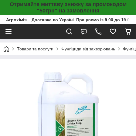
Отримайте миттєву знижку за промокодом
"50грн" на замовлення
Агрохімія... Доставка по Україні. Працюємо із 9.00 до 19.00г
Товари та послуги
Фунгіциди від захворювань
Фунгіц