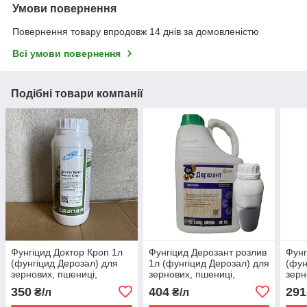
Умови повернення
Повернення товару впродовж 14 днів за домовленістю
Всі умови повернення
Подібні товари компанії
Фунгіцид Доктор Кроп 1л
Фунгіцид Дерозант розлив
Фунг
(фунгіцид Дерозал) для
1л (фунгіцид Дерозал) для
(фун
зернових, пшениці,
зернових, пшениці,
зерн
ячменю, жита, буряків,
ячменю, жита, буряків,
ячме
350
404
291
₴/л
₴/л
соняшнику
соняшнику
соня
кар