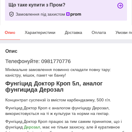
Що таке купити з Пром?
Замовлення під захистом
Опис
Характеристики
Доставка
Оплата
Умови п
Опис
Телефонуйте: 0981770776
Мінімальне замовлення повинно складати повну тару:
каністру, мішок, пакет чи банку!
Фунгіцид Доктор Кроп 5л, аналог
фунгицида Дерозал
Концентрат суспензії із вмістом карбендазиму, 500 г/л.
Фунгіцид Доктор Кроп є аналогом фунгіциду Дерозал,
використовується на ті ж культури та норми на гектар.
Фунгіцид Доктор Кроп працює за тим самим принипом, що і
фунгіцид
Дерозал
, має не тільки захисну, але й куративное