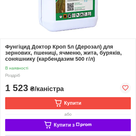
Фунгіцид Доктор Кроп 5л (Дерозал) для
зернових, пшениці, ячменю, жита, буряків,
соняшнику (карбендазим 500 г/л)
В наявності
Роздріб
1 523
₴/каністра
Купити
або
Купити з