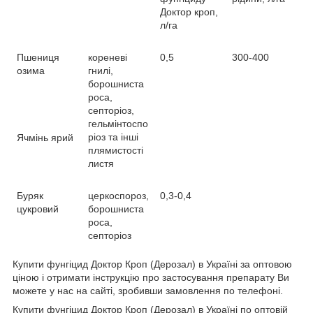
Доктор кроп,
л/га
Пшениця
кореневі
0,5
300-400
озима
гнилі,
борошниста
роса,
септоріоз,
гельмінтоспо
ріоз та інші
Ячмінь ярий
плямистості
листя
Буряк
церкоспороз,
0,3-0,4
цукровий
борошниста
роса,
септоріоз
Купити фунгіцид Доктор Кроп (Дерозал) в Україні за оптовою
ціною і отримати інструкцію про застосування препарату Ви
можете у нас на сайті, зробивши замовлення по телефоні.
Купити фунгіцид Доктор Кроп (Дерозал) в Україні по оптовій