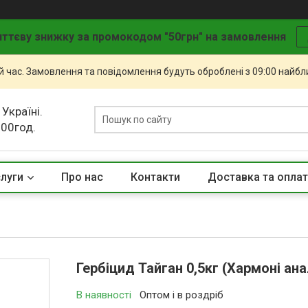
ттєву знижку за промокодом "50грн" на замовлення
й час. Замовлення та повідомлення будуть оброблені з 09:00 найбли
 Україні.
.00год.
слуги
Про нас
Контакти
Доставка та опла
Гербіцид Тайган 0,5кг (Хармоні ана
В наявності
Оптом і в роздріб