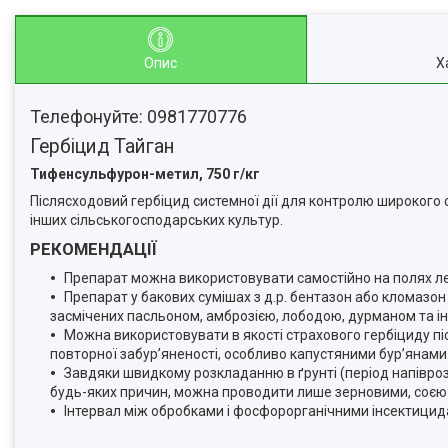
Опис
Х
Телефонуйте: 0981770776
Гербіцид Тайган
Тифенсульфурон-метил, 750 г/кг
Післясходовий гербіцид системної дії для контролю широкого сп
інших сільськогосподарських культур.
РЕКОМЕНДАЦІЇ
Препарат можна використовувати самостійно на полях ле
Препарат у бакових сумішах з д.р. бентазон або кломазо
засмічених пасльоном, амброзією, лободою, дурманом та ін
Можна використовувати в якості страхового гербіциду пі
повторної забур’яненості, особливо капустяними бур’янами
Завдяки швидкому розкладанню в ґрунті (період напіврозп
будь-яких причин, можна проводити лише зерновими, соєю
Інтервал між обробками і фосфорорганічними інсектицид