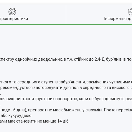
арактеристики
Інформація д
ектру однорічних дводольних, в т.ч. стійких до 2,4-Д бур’янів, в п
гкого та середнього ступенів забур’янення, засмічених чутливими 
н рекомендується застосовувати для полів середнього та високого 
.
сля використання ґрунтових препаратів, коли не було досягнуто ре
.
аду - 6 днів), препарат не має обмежень у сівозміні. Проте пересів
 або кукурудзою.
ами має становити не менше 14 діб.