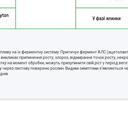
впливу на їх ферментну систему. Пригнічує фермент АЛС (ацетолакт
ів викликає припинення росту, хлороз, відмирання точок росту, некр
витку на момент обробки, можуть призупинити свій ріст у період веге
 через листову поверхню рослин. Видимі симптоми з’являються чер
днів.