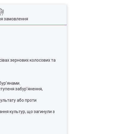
ля замовлення
осівах зернових колосових та
бур’янами.
ступеня забур’янення,
зультату або проти
ання культур, що загинули з