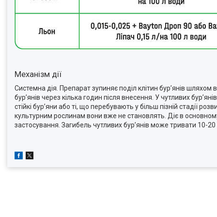
Механізм дії
Системна дія. Препарат зупиняє поділ клітин бур’янів шляхом 
бур’янів через кілька годин після внесення. У чутливих бур’ян
стійкі бур’яни або ті, що перебувають у більш пізній стадії роз
культурним рослинам вони вже не становлять. Діє в основному
застосування. Загибель чутливих бур’янів може тривати 10-20 