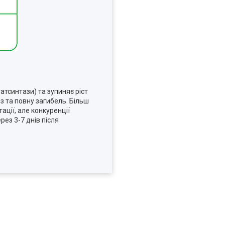
атсинтази) та зупиняє ріст
оз та повну загибель. Більш
тації, але конкуренції
ез 3-7 днів після